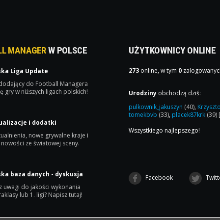
LL MANAGER
W POLSCE
UŻYTKOWNICY ONLINE
273
online, w tym
0
zalogowanyc
ska Liga Update
 dodający do Football Managera
ę gry w niższych ligach polskich!
Urodziny
obchodzą dziś:
pulkownik_jakuszyn
(40)
,
Krzyszt
tomekbvb
(33)
,
placek87krk
(39)
ualizacje i dodatki
Wszystkiego najlepszego!
ualnienia, nowe grywalne kraje i
 nowości ze światowej sceny.
ska baza danych - dyskusja
Facebook
Twitt
 uwagi do jakości wykonania
raklasy lub 1. ligi? Napisz tutaj!