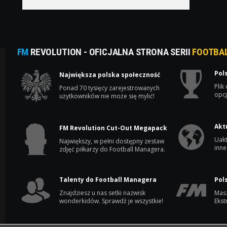
FM
REVOLUTION - OFICJALNA STRONA SERII
FOOTBA
Pol
Największa polska społeczność
Plik
Ponad 70 tysięcy zarejestrowanych
opcj
użytkowników nie może się mylić!
Akt
FM Revolution Cut-Out Megapack
Uakt
Największy, w pełni dostępny zestaw
inne
zdjęć piłkarzy do Football Managera.
Talenty do Football Managera
Pol
Znajdziesz u nas setki nazwisk
Masz
wonderkidów. Sprawdź je wszystkie!
Ekst