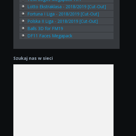
Lotto Ekstraklasa - 2018/2019 [Cut-Out]
Fortuna I Liga - 2018/2019 [Cut-Out]
Polska II Liga - 2018/2019 [Cut-Out]
Balls 3D for FM19
DF11 Faces Megapack
Szukaj nas w sieci