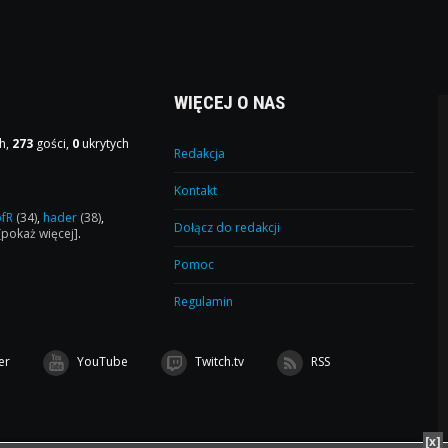
WIĘCEJ O NAS
h,
273
gości,
0
ukrytych
Redakcja
Kontakt
ofR
(34)
,
hader
(38)
,
Dołącz do redakcji
[pokaż więcej]
.
Pomoc
Regulamin
er
YouTube
Twitch.tv
RSS
[x]