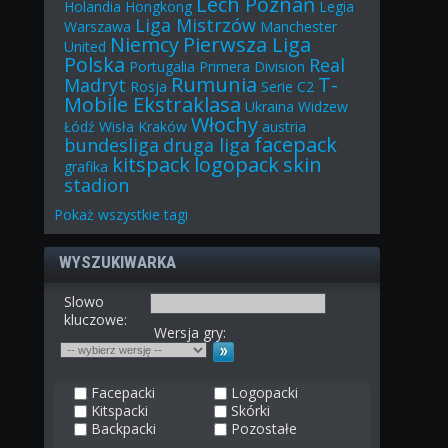
Lech Poznań
Holandia
Hongkong
Legia
Liga Mistrzów
Warszawa
Manchester
Niemcy
Pierwsza Liga
United
Polska
Real
Portugalia
Primera Division
Rumunia
T-
Madryt
Rosja
Serie C2
Mobile Ekstraklasa
Ukraina
Widzew
Włochy
Łódź
Wisła Kraków
austria
facepack
bundesliga
druga liga
kitspack
logopack
skin
grafika
stadion
Pokaż
wszystkie
tagi
WYSZUKIWARKA
Slowo
kluczowe:
Wersja gry:
Facepacki
Logopacki
Kitspacki
Skórki
Backpacki
Pozostałe