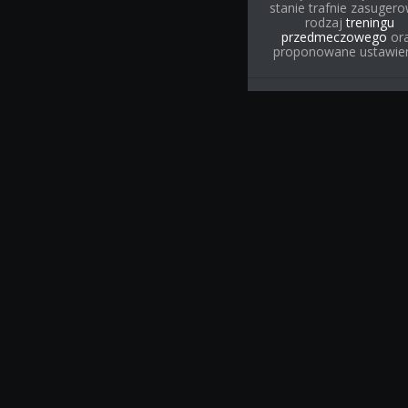
stanie trafnie zasuger
rodzaj
treningu
przedmeczowego
or
proponowane ustawien