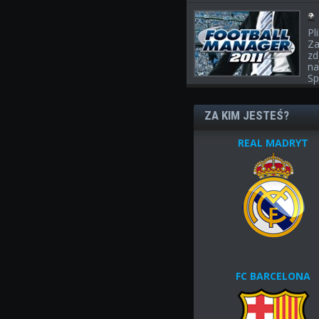
Pl
Za
zd
na
Sp
ZA KIM JESTEŚ?
REAL MADRYT
FC BARCELONA