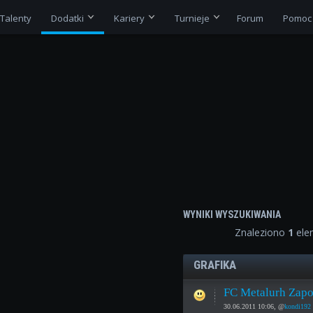
Talenty
Dodatki
Kariery
Turnieje
Forum
Pomoc
WYNIKI WYSZUKIWANIA
Znaleziono
1
ele
GRAFIKA
FC Metalurh Zapo
30.06.2011 10:06, @
kondi192