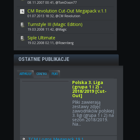
08.11.2007 00:41, @TomDixon77
CM Revolution Cut-Out Megapack v.1.1
01.07.2013 18:32, @CM Revolution
Turnstyle III (Magic Edition)
19.03.2008 11:42, @Magic
Siple Ultimate
19.02.2008 02:11, @Rosenberg
OSTATNIE PUBLIKACJE
ARTYKUŁY
GRAFIKA
PLIKI
Polska 3. Liga
(grupa 1 i 2) -
2018/2019 [Cut-
Out]
Pliki zawierają
zestawy zdjęć
zawodników polskiej
3. ligi (grupa 1 i 2) na
sezon 2018/2019.
Na...
TCM Logos Megapack 19.1