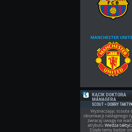
MANCHESTER UNIT
KĄCIK DOKTORA
MANAGERA
SCOUT = DOBRY TAKTY
Wyznaczając scouta 
obserwacji następnego r
zwracaj uwagę na war
atrybutu
Wiedza taktyc
Dzięki temu będzie o