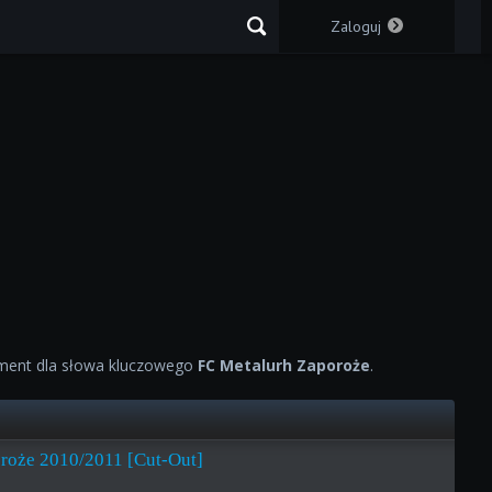
Zaloguj
ment dla słowa kluczowego
FC Metalurh Zaporoże
.
roże 2010/2011 [Cut-Out]