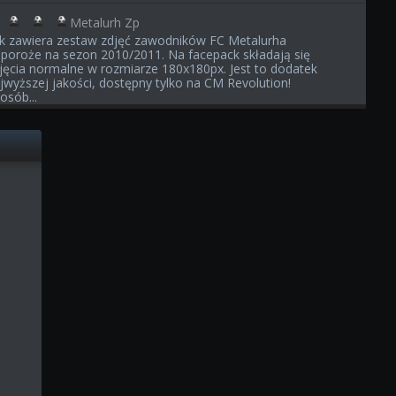
Metalurh Zp
ik zawiera zestaw zdjęć zawodników FC Metalurha
poroże na sezon 2010/2011. Na facepack składają się
jęcia normalne w rozmiarze 180x180px. Jest to dodatek
jwyższej jakości, dostępny tylko na CM Revolution!
osób...