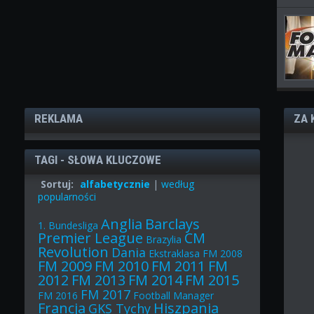
REKLAMA
ZA 
TAGI - SŁOWA KLUCZOWE
Sortuj:
alfabetycznie
|
według
popularności
Anglia
Barclays
1. Bundesliga
Premier League
CM
Brazylia
Revolution
Dania
Ekstraklasa
FM 2008
FM 2009
FM 2010
FM 2011
FM
2012
FM 2013
FM 2014
FM 2015
FM 2017
FM 2016
Football Manager
Francja
Hiszpania
GKS Tychy