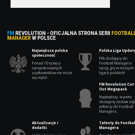
FM
REVOLUTION - OFICJALNA STRONA SERII
FOOTBAL
MANAGER
W POLSCE
Największa polska
Polska Liga Updat
społeczność
Plik dodający do
Ponad 70 tysięcy
Football Managera
zarejestrowanych
opcję gry w niższych
użytkowników nie może
ligach polskich!
się mylić!
FM Revolution Cut
Out Megapack
Największy, w pełni
dostępny zestaw zdj
piłkarzy do Football
Managera.
Aktualizacje i
Talenty do Footbal
dodatki
Managera