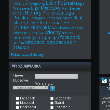
Lech Poznań
Holandia
Hongkong
Legia
Liga Mistrzów
Warszawa
Manchester
Niemcy
Pierwsza Liga
United
Polska
Real
Portugalia
Primera Division
Rumunia
T-
Madryt
Rosja
Serie C2
Mobile Ekstraklasa
Ukraina
Widzew
Włochy
Łódź
Wisła Kraków
austria
facepack
bundesliga
druga liga
kitspack
logopack
skin
grafika
stadion
Pokaż
wszystkie
tagi
WYSZUKIWARKA
Slowo
kluczowe:
Wersja gry:
"U
Facepacki
Logopacki
Wart
pier
Kitspacki
Skórki
i 
Backpacki
Pozostałe
Dz