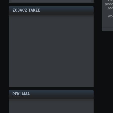
pode
rad
ZOBACZ TAKŻE
wp
REKLAMA