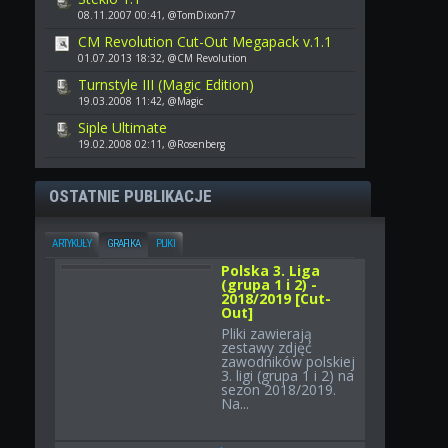
08.11.2007 00:41, @TomDixon77
CM Revolution Cut-Out Megapack v.1.1
01.07.2013 18:32, @CM Revolution
Turnstyle III (Magic Edition)
19.03.2008 11:42, @Magic
Siple Ultimate
19.02.2008 02:11, @Rosenberg
OSTATNIE PUBLIKACJE
ARTYKUŁY
GRAFIKA
PLIKI
Polska 3. Liga
(grupa 1 i 2) -
2018/2019 [Cut-
Out]
Pliki zawierają
zestawy zdjęć
zawodników polskiej
3. ligi (grupa 1 i 2) na
sezon 2018/2019.
Na...