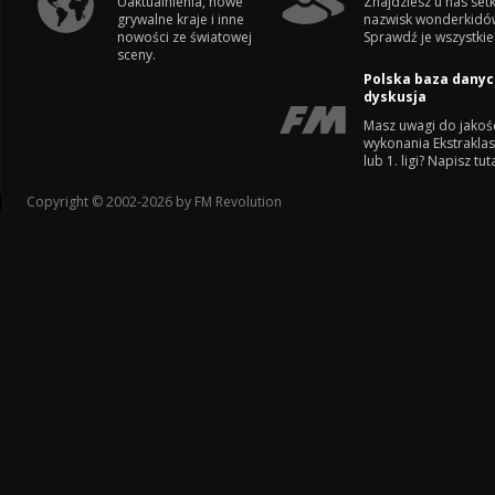
Uaktualnienia, nowe
Znajdziesz u nas setk
grywalne kraje i inne
nazwisk wonderkidó
nowości ze światowej
Sprawdź je wszystkie
sceny.
Polska baza danyc
dyskusja
Masz uwagi do jakoś
wykonania Ekstrakla
lub 1. ligi? Napisz tuta
Copyright © 2002-2026 by FM Revolution