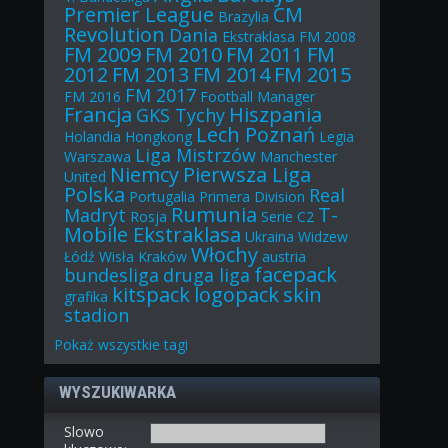
Premier League
CM
Brazylia
Revolution
Dania
Ekstraklasa
FM 2008
FM 2009
FM 2010
FM 2011
FM
2012
FM 2013
FM 2014
FM 2015
FM 2017
FM 2016
Football Manager
Francja
Hiszpania
GKS Tychy
Lech Poznań
Holandia
Hongkong
Legia
Liga Mistrzów
Warszawa
Manchester
Niemcy
Pierwsza Liga
United
Polska
Real
Portugalia
Primera Division
Rumunia
T-
Madryt
Rosja
Serie C2
Mobile Ekstraklasa
Ukraina
Widzew
Włochy
Łódź
Wisła Kraków
austria
facepack
bundesliga
druga liga
kitspack
logopack
skin
grafika
stadion
Pokaż
wszystkie
tagi
WYSZUKIWARKA
Slowo