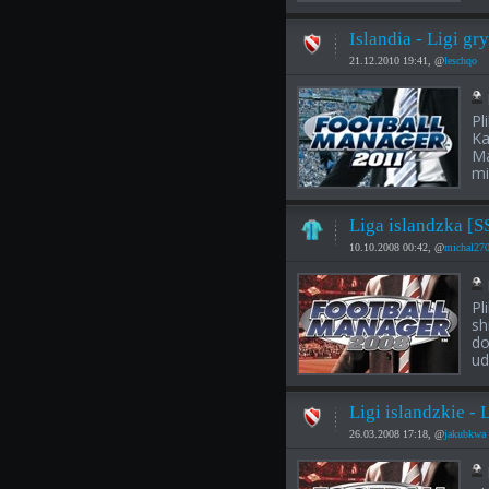
Islandia - Ligi g
21.12.2010 19:41, @
leschqo
Pl
Ka
Ma
mi
Liga islandzka [S
10.10.2008 00:42, @
michal27
Pl
sh
do
ud
Ligi islandzkie - 
26.03.2008 17:18, @
jakubkwa