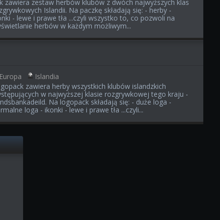
ik zawiera zestaw herbów klubów z dwóch najwyższych klas
zgrywkowych Islandii. Na paczkę składają się: - herby -
onki - lewe i prawe tła ...czyli wszystko to, co pozwoli na
świetlanie herbów w każdym możliwym...
4
Europa
Islandia
gopack zawiera herby wszystkich klubów islandzkich
stępujących w najwyższej klasie rozgrywkowej tego kraju -
ndsbankadeild. Na logopack składają się: - duże loga -
rmalne loga - ikonki - lewe i prawe tła ...czyli...