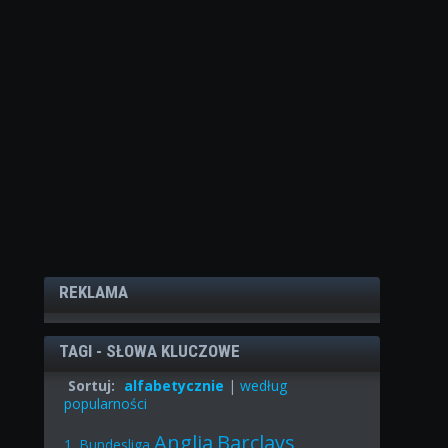
REKLAMA
TAGI - SŁOWA KLUCZOWE
Sortuj:
alfabetycznie
|
według
popularności
Anglia
Barclays
1. Bundesliga