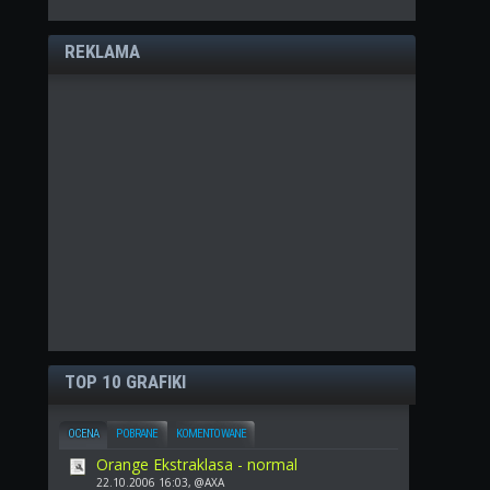
REKLAMA
TOP 10 GRAFIKI
OCENA
POBRANE
KOMENTOWANE
Orange Ekstraklasa - normal
22.10.2006 16:03, @AXA