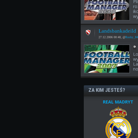
Pl
ro
ik
wy
Landsbankadeild
27.12.2006 00:48, @
Rocky_8
Lo
wy
La
no
ZA KIM JESTEŚ?
REAL MADRYT