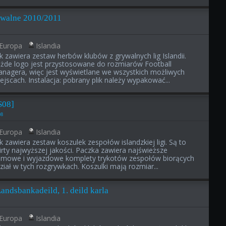
rywalne 2010/2011
Europa
Islandia
ik zawiera zestaw herbów klubów z grywalnych lig Islandii.
żde logo jest przystosowane do rozmiarów Football
nagera, więc jest wyświetlane we wszystkich możliwych
ejscach. Instalacja: pobrany plik należy wypakować...
S08]
08
Europa
Islandia
ik zawiera zestaw koszulek zespołów islandzkiej ligi. Są to
irty najwyższej jakości. Paczka zawiera najświeższe
mowe i wyjazdowe komplety trykotów zespołów biorących
ział w tych rozgrywkach. Koszulki mają rozmiar...
Landsbankadeild, 1. deild karla
Europa
Islandia