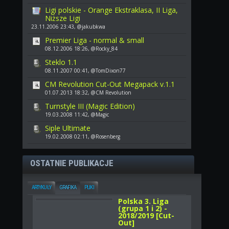
Ligi polskie - Orange Ekstraklasa, II Liga,
Niższe Ligi
23.11.2006 23:43, @jakubkwa
Premier Liga - normal & small
08.12.2006 18:26, @Rocky_84
Steklo 1.1
08.11.2007 00:41, @TomDixon77
CM Revolution Cut-Out Megapack v.1.1
01.07.2013 18:32, @CM Revolution
Turnstyle III (Magic Edition)
19.03.2008 11:42, @Magic
Siple Ultimate
19.02.2008 02:11, @Rosenberg
OSTATNIE PUBLIKACJE
ARTYKUŁY
GRAFIKA
PLIKI
Polska 3. Liga
(grupa 1 i 2) -
2018/2019 [Cut-
Out]