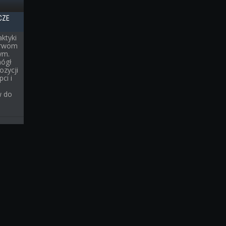
CZE
ktyki
erwom
ym.
mógł
ozycji
ci i
w do