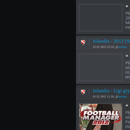
Pl
20
Ma
mi
Islandia - 2012 [
22.01.2013 15:10, @
leschqo
Pl
is
ro
ws
Islandia - Ligi g
01.02.2012 11:16, @
leschqo
Pl
is
Fo
mo