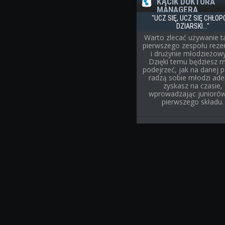
KĄCIK DOKTORA
MANAGERA
"UCZ SIĘ, UCZ SIĘ CHŁOP
DZIARSKI..."
Warto zlecać używanie ta
pierwszego zespołu rez
i drużynie młodzieżow
Dzięki temu będziesz 
podejrzeć, jak na danej p
radzą sobie młodzi adep
zyskasz na czasie,
wprowadzając junioró
pierwszego składu.