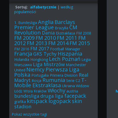
Sortuj:
alfabetycznie
|
według
popularności
Anglia
Barclays
1. Bundesliga
Premier League
CM
Brazylia
Revolution
Dania
Ekstraklasa
FM 2008
FM 2009
FM 2010
FM 2011
FM
2012
FM 2013
FM 2014
FM 2015
FM 2017
FM 2016
Football Manager
Francja
Hiszpania
GKS Tychy
Lech Poznań
Holandia
Hongkong
Legia
Liga Mistrzów
Warszawa
Manchester
Niemcy
Pierwsza Liga
United
Polska
Real
Portugalia
Primera Division
Rumunia
T-
Madryt
Rosja
Serie C2
Mobile Ekstraklasa
Ukraina
Widzew
Włochy
Łódź
Wisła Kraków
austria
facepack
bundesliga
druga liga
kitspack
logopack
skin
grafika
stadion
Pokaż
wszystkie
tagi