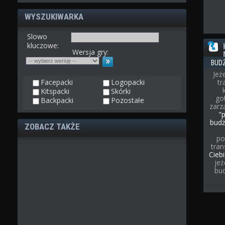
WYSZUKIWARKA
Slowo
kluczowe:
Wersja gry:
BUD
Jeż
Facepacki
Logopacki
t
Kitspacki
Skórki
go
Backpacki
Pozostałe
zarz
"
bud
ZOBACZ TAKŻE
po
tran
Cieb
jeż
bu