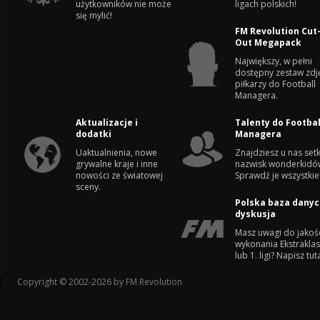
użytkowników nie może
ligach polskich!
się mylić!
FM Revolution Cut
Out Megapack
Największy, w pełni
dostępny zestaw zdj
piłkarzy do Football
Managera.
Aktualizacje i
Talenty do Footbal
dodatki
Managera
Uaktualnienia, nowe
Znajdziesz u nas setk
grywalne kraje i inne
nazwisk wonderkidó
nowości ze światowej
Sprawdź je wszystkie
sceny.
Polska baza danyc
dyskusja
Masz uwagi do jakoś
wykonania Ekstrakla
lub 1. ligi? Napisz tuta
Copyright © 2002-2026 by FM Revolution