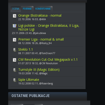
OCENA
POBRANE
KOMENTOWANE
Orange Ekstraklasa - normal
22.10.2006 16:03, @AXA
Ligi polskie - Orange Ekstraklasa, II Liga,
Niższe Ligi
23.11.2006 23:43, @jakubkwa
Premier Liga - normal & small
08.12.2006 18:26, @Rocky_84
Steklo 1.1
08.11.2007 00:41, @TomDixon77
CM Revolution Cut-Out Megapack v.1.1
01.07.2013 18:32, @CM Revolution
Turnstyle III (Magic Edition)
19.03.2008 11:42, @Magic
Siple Ultimate
19.02.2008 02:11, @Rosenberg
OSTATNIE PUBLIKACJE