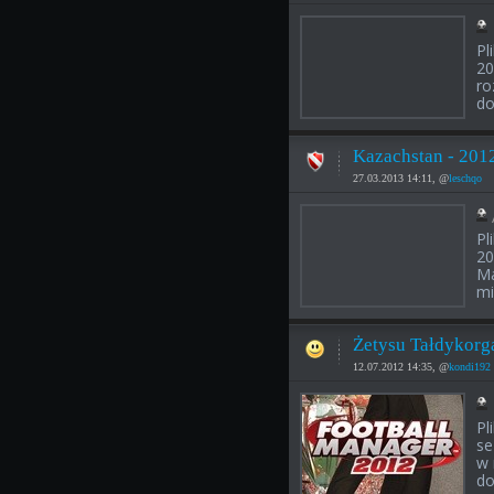
Pl
20
ro
do
Kazachstan - 201
27.03.2013 14:11, @
leschqo
Pl
20
Ma
mi
Żetysu Tałdykorg
12.07.2012 14:35, @
kondi192
Pl
se
w 
do