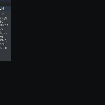
CH!
erem
uwagę
ść
dziesz
rzy
iając
ej
nika,
 nie
ednim