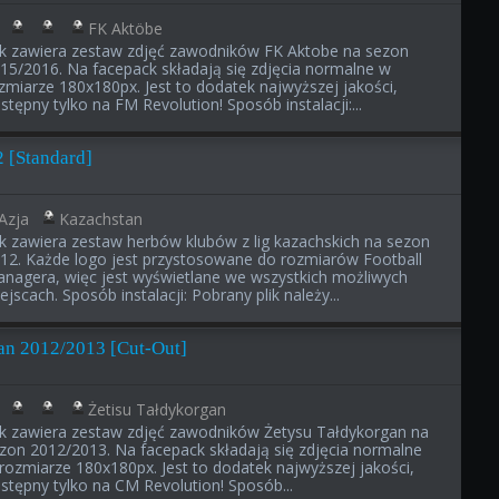
FK Aktöbe
ik zawiera zestaw zdjęć zawodników FK Aktobe na sezon
15/2016. Na facepack składają się zdjęcia normalne w
zmiarze 180x180px. Jest to dodatek najwyższej jakości,
stępny tylko na FM Revolution! Sposób instalacji:...
2 [Standard]
Azja
Kazachstan
ik zawiera zestaw herbów klubów z lig kazachskich na sezon
12. Każde logo jest przystosowane do rozmiarów Football
nagera, więc jest wyświetlane we wszystkich możliwych
ejscach. Sposób instalacji: Pobrany plik należy...
an 2012/2013 [Cut-Out]
Żetisu Tałdykorgan
ik zawiera zestaw zdjęć zawodników Żetysu Tałdykorgan na
zon 2012/2013. Na facepack składają się zdjęcia normalne
rozmiarze 180x180px. Jest to dodatek najwyższej jakości,
stępny tylko na CM Revolution! Sposób...