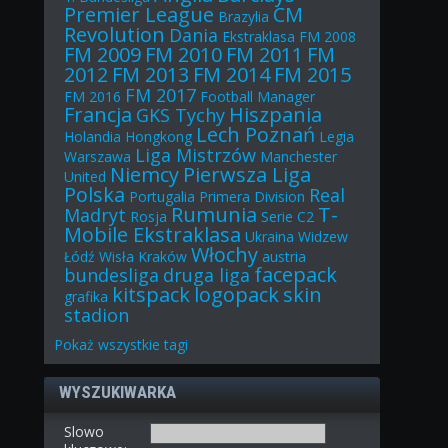
Premier League
CM
Brazylia
Revolution
Dania
Ekstraklasa
FM 2008
FM 2009
FM 2010
FM 2011
FM
2012
FM 2013
FM 2014
FM 2015
FM 2017
FM 2016
Football Manager
Francja
Hiszpania
GKS Tychy
Lech Poznań
Holandia
Hongkong
Legia
Liga Mistrzów
Warszawa
Manchester
Niemcy
Pierwsza Liga
United
Polska
Real
Portugalia
Primera Division
Rumunia
T-
Madryt
Rosja
Serie C2
Mobile Ekstraklasa
Ukraina
Widzew
Włochy
Łódź
Wisła Kraków
austria
facepack
bundesliga
druga liga
kitspack
logopack
skin
grafika
stadion
Pokaż
wszystkie
tagi
WYSZUKIWARKA
Slowo