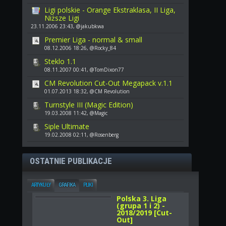
Ligi polskie - Orange Ekstraklasa, II Liga,
Niższe Ligi
23.11.2006 23:43, @jakubkwa
Premier Liga - normal & small
08.12.2006 18:26, @Rocky_84
Steklo 1.1
08.11.2007 00:41, @TomDixon77
CM Revolution Cut-Out Megapack v.1.1
01.07.2013 18:32, @CM Revolution
Turnstyle III (Magic Edition)
19.03.2008 11:42, @Magic
Siple Ultimate
19.02.2008 02:11, @Rosenberg
OSTATNIE PUBLIKACJE
ARTYKUŁY
GRAFIKA
PLIKI
Polska 3. Liga
(grupa 1 i 2) -
2018/2019 [Cut-
Out]