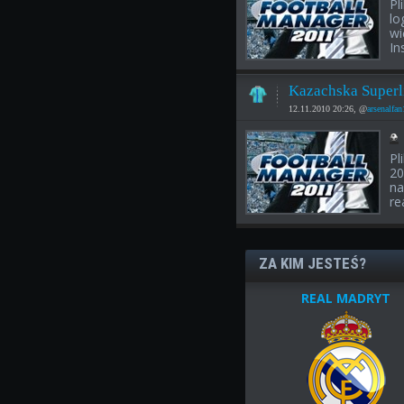
Pl
lo
wi
In
Kazachska Superl
12.11.2010 20:26, @
arsenalfan
Pl
20
na
re
ZA KIM JESTEŚ?
REAL MADRYT