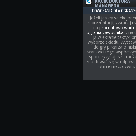
KĄCIK DOKTORA
MANAGERA
POWOŁANIA DLA OGRANY
Jeżeli jesteś selekcjon
reprezentacji, zwracaj 
na
procentową warto
ogrania zawodnika
. Znaj
ją w ekranie taktyki p
wyborze składu. Wystaw
do gry piłkarza o niski
wartości tego współczyn
sporo ryzykujesz - może
znajdować się w odpowi
rytmie meczowym.