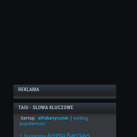
REKLAMA
TAGI - SŁOWA KLUCZOWE
Sortuj:
alfabetycznie
|
według
popularności
Anglia
Barclays
1. Bundesliga