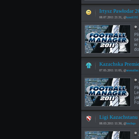
Irtysz Pawłodar 
08.07.2011 21:31, @
kondi192
Pl
se
w 
do
Kazachska Premie
07.05.2011 11:05, @
arsenalfan
Pl
Le
ja
Fo
Ligi Kazachstanu
08.03.2011 11:30, @
leschqo