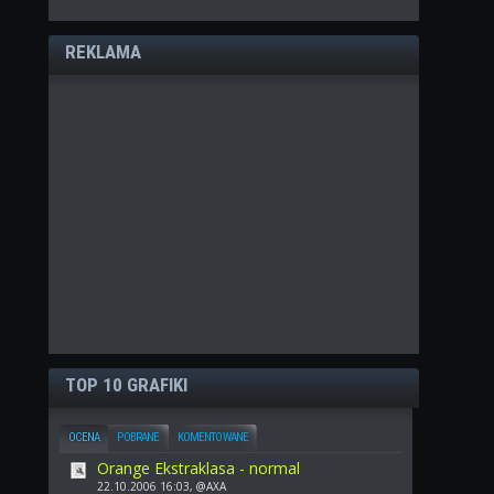
REKLAMA
TOP 10 GRAFIKI
OCENA
POBRANE
KOMENTOWANE
Orange Ekstraklasa - normal
22.10.2006 16:03, @AXA