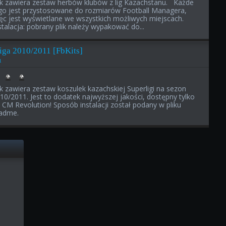
ik zawiera zestaw herbów klubów z lig Kazachstanu. Każde
go jest przystosowane do rozmiarów Football Managera,
ęc jest wyświetlane we wszystkich możliwych miejscach.
stalacja: pobrany plik należy wypakować do...
iga 2010/2011 [FbKits]
1
ik zawiera zestaw koszulek kazachskiej Superligi na sezon
10/2011. Jest to dodatek najwyższej jakości, dostępny tylko
 CM Revolution! Sposób instalacji został podany w pliku
adme.