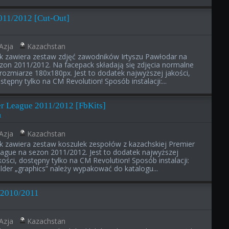
2011/2012 [Cut-Out]
Azja
Kazachstan
ik zawiera zestaw zdjęć zawodników Irtyszu Pawłodar na
zon 2011/2012. Na facepack składają się zdjęcia normalne
rozmiarze 180x180px. Jest to dodatek najwyższej jakości,
stępny tylko na CM Revolution! Sposób instalacji:...
r League 2011/2012 [FbKits]
1
Azja
Kazachstan
ik zawiera zestaw koszulek zespołów z kazachskiej Premier
ague na sezon 2011/2012. Jest to dodatek najwyższej
kości, dostępny tylko na CM Revolution! Sposób instalacji:
lder „graphics” należy wypakować do katalogu...
 2010/2011
Azja
Kazachstan