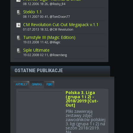
08.12.2006 18:26, @Rocky_84
Steklo 1.1
08.11.2007 00:41, @TomDixon77
CM Revolution Cut-Out Megapack v.1.1
01.07.2013 18:32, @CM Revolution
Turnstyle III (Magic Edition)
19.03.2008 11:42, @Magic
Siple Ultimate
19.02.2008 02:11, @Rosenberg
OSTATNIE PUBLIKACJE
ARTYKUŁY
GRAFIKA
PLIKI
Polska 3. Liga
(grupa 1 i 2) -
2018/2019 [Cut-
Out]
Pliki zawierają
zestawy zdjęć
zawodników polskiej
3. ligi (grupa 1 i 2) na
sezon 2018/2019.
Na...