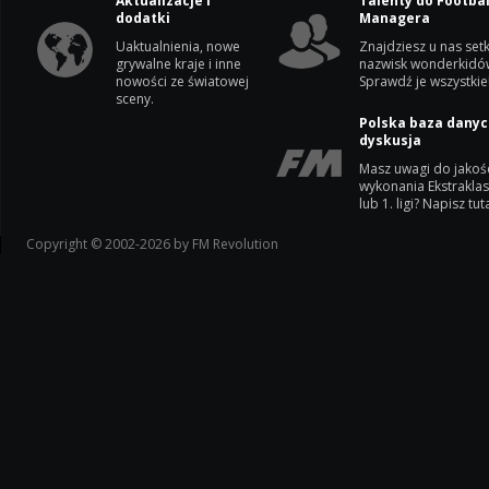
Aktualizacje i
Talenty do Footbal
dodatki
Managera
Uaktualnienia, nowe
Znajdziesz u nas setk
grywalne kraje i inne
nazwisk wonderkidó
nowości ze światowej
Sprawdź je wszystkie
sceny.
Polska baza danyc
dyskusja
Masz uwagi do jakoś
wykonania Ekstrakla
lub 1. ligi? Napisz tuta
Copyright © 2002-2026 by FM Revolution