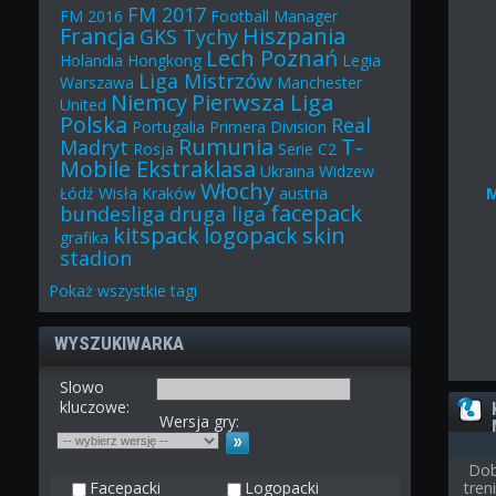
FM 2017
FM 2016
Football Manager
Francja
Hiszpania
GKS Tychy
Lech Poznań
Holandia
Hongkong
Legia
Liga Mistrzów
Warszawa
Manchester
Niemcy
Pierwsza Liga
United
Polska
Real
Portugalia
Primera Division
Rumunia
T-
Madryt
Rosja
Serie C2
Mobile Ekstraklasa
Ukraina
Widzew
Włochy
Łódź
Wisła Kraków
austria
facepack
bundesliga
druga liga
kitspack
logopack
skin
grafika
stadion
Pokaż
wszystkie
tagi
WYSZUKIWARKA
Slowo
kluczowe:
Wersja gry:
Dob
Facepacki
Logopacki
tre