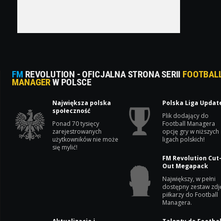
FM
REVOLUTION - OFICJALNA STRONA SERII
FOOTBAL
MANAGER
W POLSCE
Największa polska
Polska Liga Updat
społeczność
Plik dodający do
Ponad 70 tysięcy
Football Managera
zarejestrowanych
opcję gry w niższych
użytkowników nie może
ligach polskich!
się mylić!
FM Revolution Cut
Out Megapack
Największy, w pełni
dostępny zestaw zdj
piłkarzy do Football
Managera.