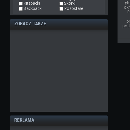
gł
Kitspacki
Skórki
ok
Backpacki
Pozostałe
P
p
ZOBACZ TAKŻE
pod
REKLAMA