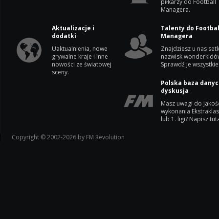
piłkarzy do Football
Managera.
Aktualizacje i
Talenty do Footbal
dodatki
Managera
Uaktualnienia, nowe
Znajdziesz u nas setk
grywalne kraje i inne
nazwisk wonderkidó
nowości ze światowej
Sprawdź je wszystkie
sceny.
Polska baza danyc
dyskusja
Masz uwagi do jakoś
wykonania Ekstrakla
lub 1. ligi? Napisz tuta
Copyright © 2002-2026 by FM Revolution