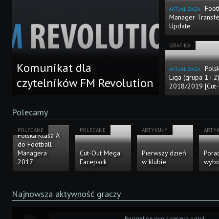
Foot
AKTUALIZACJA
Manager Transfe
Update
GRAFIKA
Komunikat dla
Polsk
AKTUALIZACJA
Liga (grupa 1 i 2)
czytelników FM Revolution
2018/2019 [Cut-
Polecamy
POLECANE
POLECANE
ARTYKUŁY
ARTY
Polska Klasa A
do Football
Managera
Cut-Out Mega
Pierwszy dzień
Pora
2017
Facepack
w klubie
wybo
Najnowsza aktywność graczy
Podziel się swoją karierą z gry!