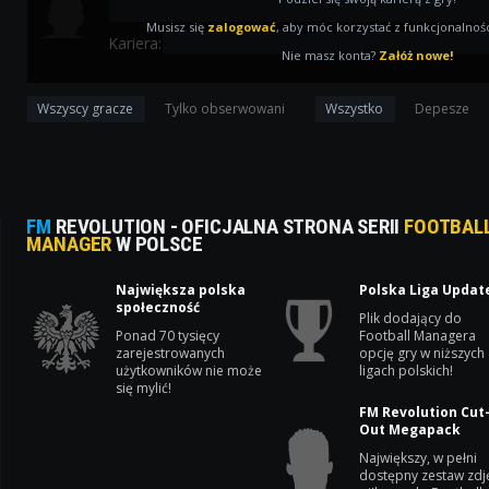
Musisz się
zalogować
, aby móc korzystać z funkcjonalnośc
Kariera:
Nie masz konta?
Załóż nowe!
Wszyscy gracze
Tylko obserwowani
Wszystko
Depesze
FM
REVOLUTION - OFICJALNA STRONA SERII
FOOTBAL
MANAGER
W POLSCE
Największa polska
Polska Liga Updat
społeczność
Plik dodający do
Ponad 70 tysięcy
Football Managera
zarejestrowanych
opcję gry w niższych
użytkowników nie może
ligach polskich!
się mylić!
FM Revolution Cut
Out Megapack
Największy, w pełni
dostępny zestaw zdj