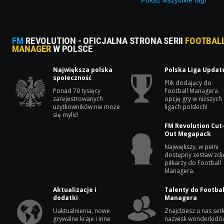
Pokaż
wszystkie
tagi
Wywiad
09.09.2
rondel
Komenta
Czytano
FM
REVOLUTION - OFICJALNA STRONA SERII
FOOTBAL
MANAGER
W POLSCE
Największa polska
Polska Liga Updat
społeczność
Plik dodający do
Ponad 70 tysięcy
Football Managera
zarejestrowanych
opcję gry w niższych
użytkowników nie może
ligach polskich!
się mylić!
FM Revolution Cut
Out Megapack
Największy, w pełni
dostępny zestaw zdj
piłkarzy do Football
Managera.
Aktualizacje i
Talenty do Footbal
dodatki
Managera
Uaktualnienia, nowe
Znajdziesz u nas setk
grywalne kraje i inne
nazwisk wonderkidó