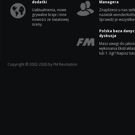
dodatki
Managera
Uaktualnienia, nowe
Znajdziesz u nas setk
grywalne kraje i inne
nazwisk wonderkidó
nowości ze światowej
Sprawdź je wszystkie
sceny.
Polska baza danyc
dyskusja
Masz uwagi do jakoś
wykonania Ekstrakla
lub 1. ligi? Napisz tuta
Copyright © 2002-2026 by FM Revolution