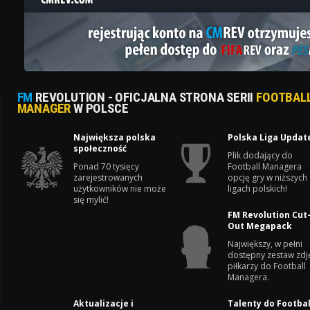
FM
REVOLUTION - OFICJALNA STRONA SERII
FOOTBAL
MANAGER
W POLSCE
Największa polska
Polska Liga Updat
społeczność
Plik dodający do
Ponad 70 tysięcy
Football Managera
zarejestrowanych
opcję gry w niższych
użytkowników nie może
ligach polskich!
się mylić!
FM Revolution Cut
Out Megapack
Największy, w pełni
dostępny zestaw zdj
piłkarzy do Football
Managera.
Aktualizacje i
Talenty do Footbal