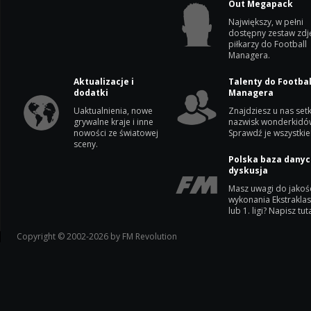
Out Megapack
Największy, w pełni
dostępny zestaw zdj
piłkarzy do Football
Managera.
Aktualizacje i
Talenty do Footbal
dodatki
Managera
Uaktualnienia, nowe
Znajdziesz u nas setk
grywalne kraje i inne
nazwisk wonderkidó
nowości ze światowej
Sprawdź je wszystkie
sceny.
Polska baza danyc
dyskusja
Masz uwagi do jakoś
wykonania Ekstrakla
lub 1. ligi? Napisz tuta
Copyright © 2002-2026 by FM Revolution