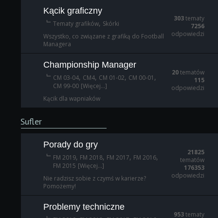
Kącik graficzny
303
tematy
,
Tematy grafików
Skórki
7256
odpowiedzi
Wszystko, co związane z grafiką do Football
Managera
Championship Manager
20
tematów
,
,
,
,
CM 03-04
CM4
CM 01-02
CM 00-01
115
CM 99-00
[Więcej...]
odpowiedzi
Kącik dla wapniaków
Sufler
Porady do gry
21825
,
,
,
,
FM 2019
FM 2018
FM 2017
FM 2016
tematów
FM 2015
[Więcej...]
176353
odpowiedzi
Nie radzisz sobie z czymś w karierze?
Pomożemy!
Problemy techniczne
953
tematy