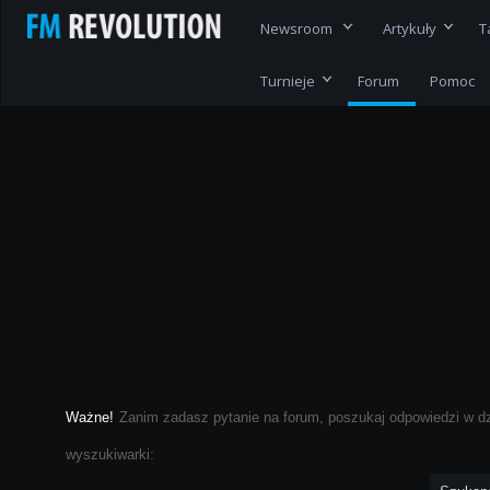
Newsroom
Artykuły
T
Turnieje
Forum
Pomoc
Ważne!
Zanim zadasz pytanie na forum, poszukaj odpowiedzi w d
wyszukiwarki: