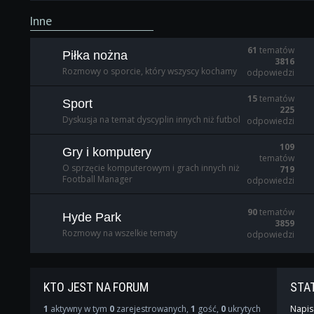
Inne
61
tematów
Piłka nożna
3816
Rozmowy o sporcie, który wszyscy kochamy
odpowiedzi
15
tematów
Sport
225
Dyskusja na temat dyscyplin innych niż futbol
odpowiedzi
109
Gry i komputery
tematów
O sprzęcie komputerowym i grach innych niż
719
Football Manager
odpowiedzi
90
tematów
Hyde Park
3859
Rozmowy na wszelkie tematy
odpowiedzi
KTO JEST NA FORUM
STA
1
aktywny w tym
0
zarejestrowanych,
1
gość,
0
ukrytych
Napis