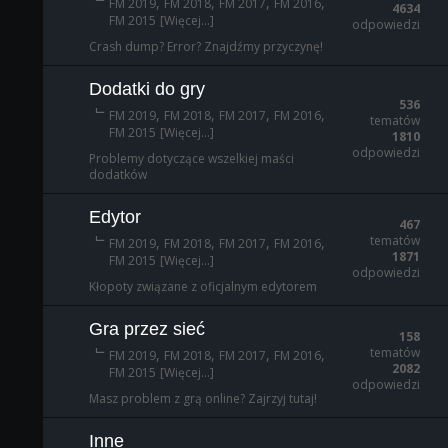
,
,
,
,
FM 2019
FM 2018
FM 2017
FM 2016
4634
FM 2015
[Więcej...]
odpowiedzi
Crash dump? Error? Znajdźmy przyczynę!
Dodatki do gry
536
,
,
,
,
FM 2019
FM 2018
FM 2017
FM 2016
tematów
FM 2015
[Więcej...]
1810
odpowiedzi
Problemy dotyczące wszelkiej maści
dodatków
Edytor
467
tematów
,
,
,
,
FM 2019
FM 2018
FM 2017
FM 2016
1871
FM 2015
[Więcej...]
odpowiedzi
Kłopoty związane z oficjalnym edytorem
Gra przez sieć
158
tematów
,
,
,
,
FM 2019
FM 2018
FM 2017
FM 2016
2082
FM 2015
[Więcej...]
odpowiedzi
Masz problem z grą online? Zajrzyj tutaj!
Inne