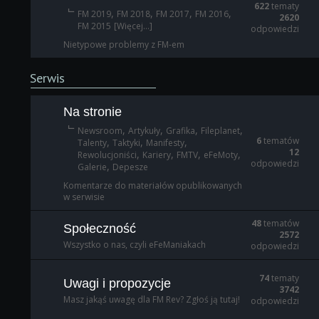
622
tematy
,
,
,
,
FM 2019
FM 2018
FM 2017
FM 2016
2620
FM 2015
[Więcej...]
odpowiedzi
Nietypowe problemy z FM-em
Serwis
Na stronie
,
,
,
,
Newsroom
Artykuły
Grafika
Fileplanet
6
tematów
,
,
,
Talenty
Taktyki
Manifesty
12
,
,
,
,
Rewolucjoniści
Kariery
FMTV
eFeMoty
odpowiedzi
,
Galerie
Depesze
Komentarze do materiałów opublikowanych
w serwisie
48
tematów
Społeczność
2572
Wszystko o nas, czyli eFeManiakach
odpowiedzi
74
tematy
Uwagi i propozycje
3742
Masz jakąś uwagę dla FM Rev? Zgłoś ją tutaj!
odpowiedzi