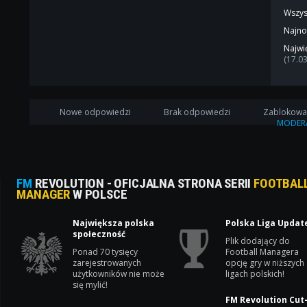
Wszys
Najno
Najwi
(17.0
Nowe odpowiedzi
Brak odpowiedzi
Zablokow
MODER
FM
REVOLUTION - OFICJALNA STRONA SERII
FOOTBAL
MANAGER
W POLSCE
Największa polska
Polska Liga Updat
społeczność
Plik dodający do
Ponad 70 tysięcy
Football Managera
zarejestrowanych
opcję gry w niższych
użytkowników nie może
ligach polskich!
się mylić!
FM Revolution Cut