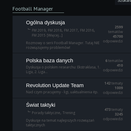
Football Manager
Ogólna dyskusja
2599
,
,
,
,
FM 2019
FM 2018
FM 2017
FM 2016
tematów
FM 2015
[Więcej...]
45700
odpowiedzi
Rozmowy o serii Football Manager. Tutaj NIE
rozwiązujemy problemów!
Polska baza danych
6
tematów
410
Dyskusja o polskim researchu: Ekstraklasa, 1.
odpowiedzi
Liga, 2. Liga...
142
tematy
Revolution Update Team
1009
Nad czym pracujemy - ligi, uaktualnienia itp.
odpowiedzi
Świat taktyki
473
tematy
,
Porady taktyczne
Trening
3245
odpowiedzi
Dyskusje na temat najlepszych rozwiązań
taktycznych