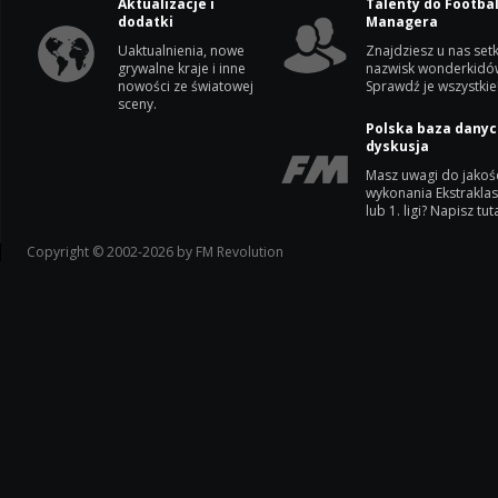
Aktualizacje i
Talenty do Footbal
dodatki
Managera
Uaktualnienia, nowe
Znajdziesz u nas setk
grywalne kraje i inne
nazwisk wonderkidó
nowości ze światowej
Sprawdź je wszystkie
sceny.
Polska baza danyc
dyskusja
Masz uwagi do jakoś
wykonania Ekstrakla
lub 1. ligi? Napisz tuta
Copyright © 2002-2026 by FM Revolution