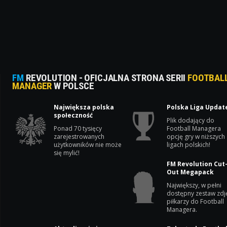
FM
REVOLUTION - OFICJALNA STRONA SERII
FOOTBAL
MANAGER
W POLSCE
Największa polska
Polska Liga Updat
społeczność
Plik dodający do
Ponad 70 tysięcy
Football Managera
zarejestrowanych
opcję gry w niższych
użytkowników nie może
ligach polskich!
się mylić!
FM Revolution Cut
Out Megapack
Największy, w pełni
dostępny zestaw zdj
piłkarzy do Football
Managera.