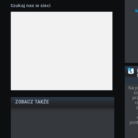
Szukaj nas w sieci
Na p
so
pr
ZOBACZ TAKŻE
r
post