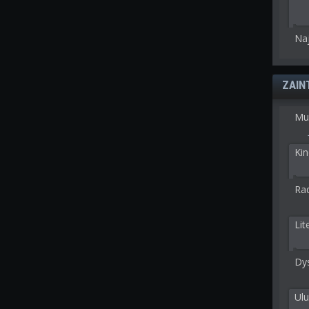
Na
ZAIN
Mu
Kin
Rad
Lit
Dy
Ulu