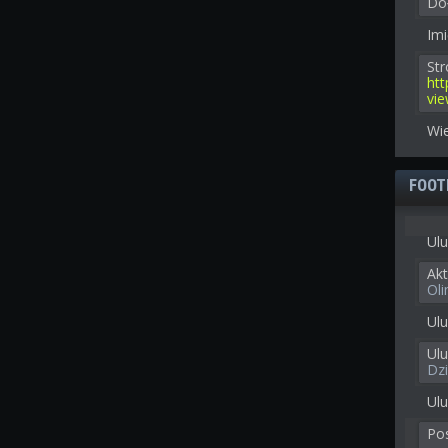
Doł
Imi
St
ht
vi
Wie
FOOT
Ulu
Akt
Ol
Ulu
Ul
Dz
Ulu
Po