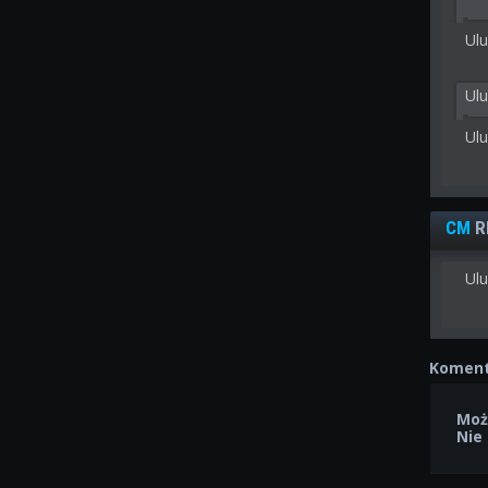
Ulu
Ul
Ul
CM
R
Ulu
Koment
Moż
Nie