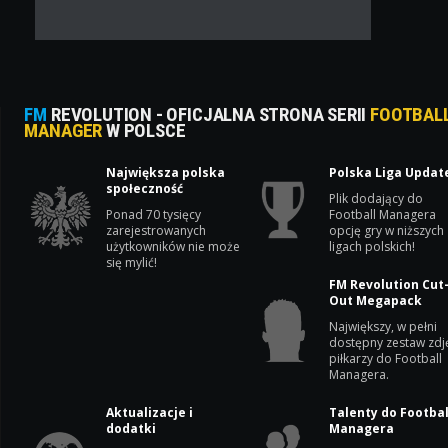
FM
REVOLUTION - OFICJALNA STRONA SERII
FOOTBAL
MANAGER
W POLSCE
Największa polska
Polska Liga Updat
społeczność
Plik dodający do
Ponad 70 tysięcy
Football Managera
zarejestrowanych
opcję gry w niższych
użytkowników nie może
ligach polskich!
się mylić!
FM Revolution Cut
Out Megapack
Największy, w pełni
dostępny zestaw zdj
piłkarzy do Football
Managera.
Aktualizacje i
Talenty do Footbal
dodatki
Managera