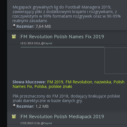
Megapack grywalnych lig do Football Managera 2019,
zawierający pliki z dodatkowymi krajami i rozgrywkami, z
rzeczywistymi w 99% formatami rozgrywek oraz w 90-95%
realnymi zasadami.
Rozmiar:
7,64 MB
FM Revolution Polish Names Fix 2019
18.11.2018 18:16, @
Ceyvol
Słowa kluczowe:
FM 2019
,
FM Revolution
,
nazwiska
,
Polish
Names Fix
,
Polska
,
polskie znaki
Plik przeznaczony do FM 2018, dodający brakujące polskie
znaki diarektyczne w bazie danych gry.
Rozmiar:
1,2 MB
FM Revolution Polish Mediapack 2019
17.03.2018 12:26, @
Ceyvol