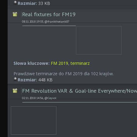
Rozmiar:
33 KB
Real fixtures for FM19
08.11.2018 19:33, @frankthetank87
Słowa kluczowe:
FM 2019
,
terminarz
Prawdziwe terminarze do FM 2019 dla 102 krajów.
Rozmiar:
448 KB
FM Revolution VAR & Goal-line Everywhere/No
02.11.2018 14:56, @
Ceyvol