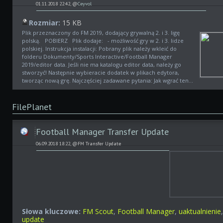
01.11.2018 22:42, @
Ceyvol
Rozmiar:
15 KB
Plik przeznaczony do FM 2019, dodający grywalną 2. i 3. ligę
polską. POBIERZ Plik dodaje: - możliwość gry w 2. i 3. lidze
polskiej. Instrukcja instalacji: Pobrany plik należy wkleić do
folderu Dokumenty/Sports Interactive/Football Manager
2019/editor data. Jeśli nie ma katalogu editor data, należy go
stworzyć! Następnie wybieracie dodatek w plikach edytora,
tworząc nową grę. Najczęściej zadawane pytania: Jak wgrać ten...
FilePlanet
Football Manager Transfer Update
06.09.2018 18:22, @FM Transfer Update
Słowa kluczowe:
FM Scout
,
Football Manager
,
uaktualnienie
update