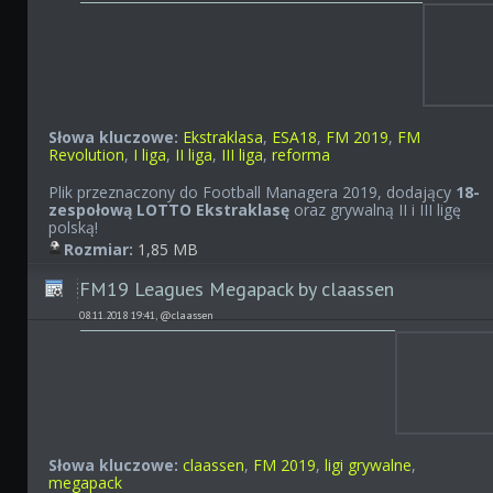
Słowa kluczowe:
Ekstraklasa
,
ESA18
,
FM 2019
,
FM
Revolution
,
I liga
,
II liga
,
III liga
,
reforma
Plik przeznaczony do Football Managera 2019, dodający
18-
zespołową LOTTO Ekstraklasę
oraz grywalną II i III ligę
polską!
Rozmiar:
1,85 MB
FM19 Leagues Megapack by claassen
08.11.2018 19:41, @claassen
Słowa kluczowe:
claassen
,
FM 2019
,
ligi grywalne
,
megapack