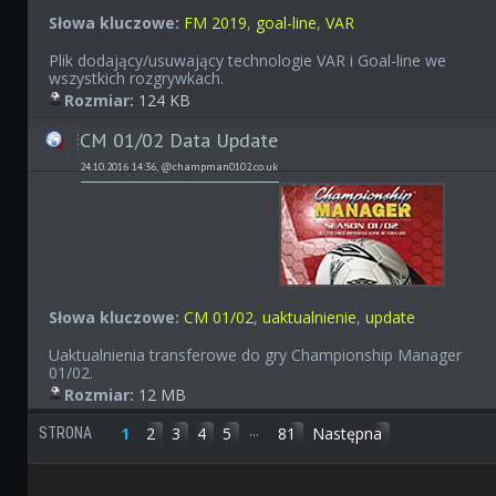
Słowa kluczowe:
FM 2019
,
goal-line
,
VAR
Plik dodający/usuwający technologie VAR i Goal-line we
wszystkich rozgrywkach.
Rozmiar:
124 KB
CM 01/02 Data Update
24.10.2016 14:36, @champman0102.co.uk
Słowa kluczowe:
CM 01/02
,
uaktualnienie
,
update
Uaktualnienia transferowe do gry Championship Manager
01/02.
Rozmiar:
12 MB
...
1
2
3
4
5
81
Następna
STRONA