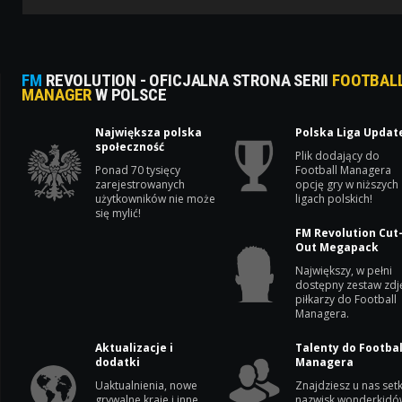
FM
REVOLUTION - OFICJALNA STRONA SERII
FOOTBAL
MANAGER
W POLSCE
Największa polska
Polska Liga Updat
społeczność
Plik dodający do
Ponad 70 tysięcy
Football Managera
zarejestrowanych
opcję gry w niższych
użytkowników nie może
ligach polskich!
się mylić!
FM Revolution Cut
Out Megapack
Największy, w pełni
dostępny zestaw zdj
piłkarzy do Football
Managera.
Aktualizacje i
Talenty do Footbal
dodatki
Managera
Uaktualnienia, nowe
Znajdziesz u nas setk
grywalne kraje i inne
nazwisk wonderkidó