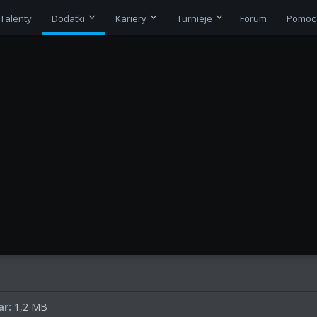
Talenty
Dodatki
Kariery
Turnieje
Forum
Pomoc
r:
1,2 MB