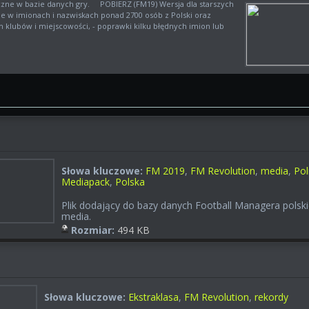
yczne w bazie danych gry. POBIERZ (FM19) Wersja dla starszych
ne w imionach i nazwiskach ponad 2700 osób z Polski oraz
h klubów i miejscowości, - poprawki kilku błędnych imion lub
Słowa kluczowe:
FM 2019
,
FM Revolution
,
media
,
Pol
Mediapack
,
Polska
Plik dodający do bazy danych Football Managera polski
media.
Rozmiar:
494 KB
Słowa kluczowe:
Ekstraklasa
,
FM Revolution
,
rekordy