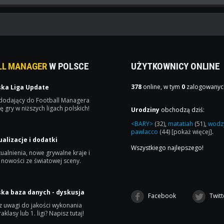
LL MANAGER
W POLSCE
UŻYTKOWNICY ONLINE
378
online, w tym
0
zalogowanyc
ska Liga Update
 dodający do Football Managera
ę gry w niższych ligach polskich!
Urodziny
obchodzą dziś:
<BARY>
(32)
,
matatiah
(51)
,
wodz
pawlacco
(44)
[pokaż więcej]
.
ualizacje i dodatki
Wszystkiego najlepszego!
ualnienia, nowe grywalne kraje i
 nowości ze światowej sceny.
ska baza danych - dyskusja
Facebook
Twitt
 uwagi do jakości wykonania
raklasy lub 1. ligi? Napisz tutaj!