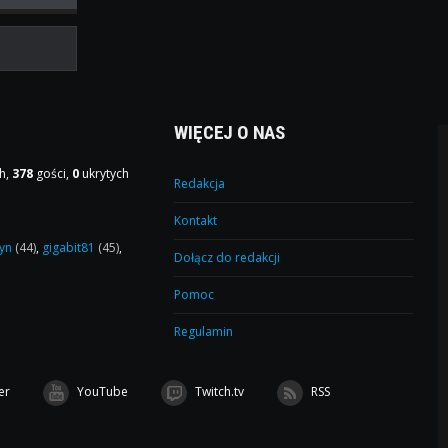
WIĘCEJ O NAS
h,
378
gości,
0
ukrytych
Redakcja
Kontakt
yn
(44)
,
gigabit81
(45)
,
Dołącz do redakcji
Pomoc
Regulamin
er
YouTube
Twitch.tv
RSS