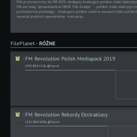
Plik przeznaczony do FM 2019, dodający brakujące polskie znaki diakryt
FM-ów tutaj. Sprawdzana w FM18. Plik dodaje: - polskie znaki diakrytycz
pochodzenia polskiego, - brakujące polskie znaki w nazwach kilku polskic
nazwisk polskich zawodników. Instrukcja...
FilePlanet -
RÓŻNE
FM Revolution Polish Mediapack 2019
17.03.2018 12:26, @
Ceyvol
FM Revolution Rekordy Ekstraklasy
12.11.2018 18:36, @
Ceyvol