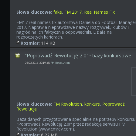
Słowa kluczowe:
fake
,
FM 2017
,
Real Names Fix
FM17 real names fix autorstwa Daniela do Football Manage
2017. Naprawia nieprawdziwe nazwy rozgrywek, klubów i
nagród na ich faktycznie odpowiedniki. Działa na
rozpoczętych karierach.
Rozmiar:
114 KB
"Poprowadź Rewolucję 2.0" - bazy konkursowe
08.02.2016 20:19, @
FM Revolution
Słowa kluczowe:
FM Revolution
,
konkurs
,
Poprowadź
Rewolucję!
Baza danych przygotowana specjalnie na potrzeby konkursu
"Poprowadź Rewolucję 2.0!" przez redakcję serwisu FM
Revolution (www.cmrev.com).
Rozmiar:
6,22 MB