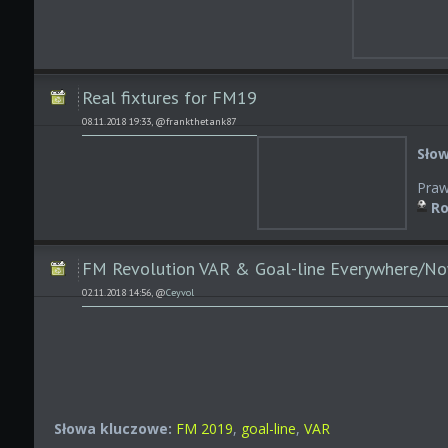
Real fixtures for FM19
08.11.2018 19:33, @frankthetank87
Sło
Praw
Ro
FM Revolution VAR & Goal-line Everywhere/N
02.11.2018 14:56, @
Ceyvol
Słowa kluczowe:
FM 2019
,
goal-line
,
VAR