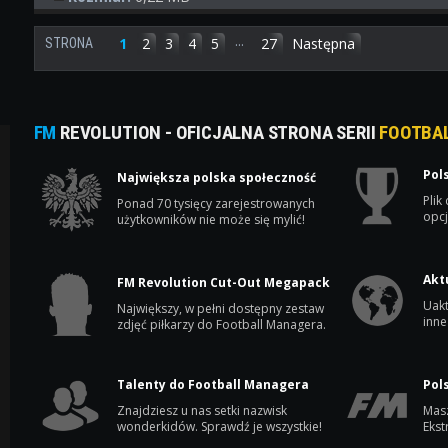
...
1
2
3
4
5
27
Następna
STRONA
FM
REVOLUTION - OFICJALNA STRONA SERII
FOOTBA
Pol
Największa polska społeczność
Plik
Ponad 70 tysięcy zarejestrowanych
opcj
użytkowników nie może się mylić!
Akt
FM Revolution Cut-Out Megapack
Uakt
Największy, w pełni dostępny zestaw
inne
zdjęć piłkarzy do Football Managera.
Talenty do Football Managera
Pol
Znajdziesz u nas setki nazwisk
Masz
wonderkidów. Sprawdź je wszystkie!
Ekst