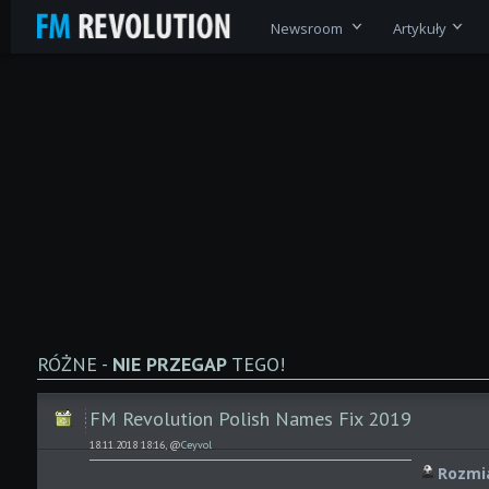
Newsroom
Artykuły
RÓŻNE -
NIE PRZEGAP
TEGO!
FM Revolution Polish Names Fix 2019
18.11.2018 18:16, @
Ceyvol
Rozmia