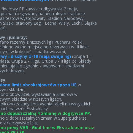
 finałowy PP zawsze odbywa się 2 maja,
rpuchar rozgrywany na neutralnym stadionie
as testów występowały: Stadion Narodowy,
 Śląski, stadiony Legii, Lecha, Wisły, Lechii, Śląska
ka),
y i juniorzy:
fano rezerwy z niższych lig i Pucharu Polski,
ełniono wolne miejsca po rezerwach w III lidze
nymi w kolejności spadkowiczami,
rwy i drużyny U-19 mają swoje ligi
(Grupa 1 -
lasa, Grupa 2 - I liga, Grupa 3 - II liga itd. Składy
mieniają się zgodnie z awansami i spadkami
zych drużyn),
sy:
siono limit obcokrajowców spoza UE
w
zym składzie,
siono obowiązek wystawiania juniorów w
owym składzie w niższych ligach,
nolicono zasady sortowania tabeli na wszystkich
ach na wzór Ekstraklasy.
no dopuszczalną 4 zmianę w dogrywce PP
,
no 5 dopuszczalnych zmian w Superpucharze,
e z rzeczywistością,
no pełny VAR i Goal-line w Ekstraklasie oraz
łach PP i SP
,