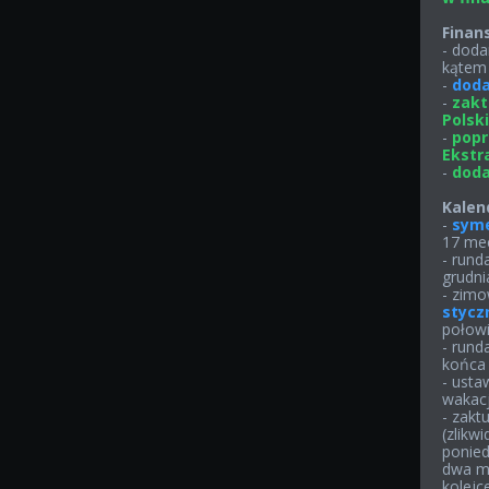
Finan
- doda
kątem
-
doda
-
zakt
Polski
-
popr
Ekstr
-
dodan
Kalen
-
syme
17 mec
- rund
grudni
- zimo
stycz
połowi
- rund
końca
- usta
wakacj
- zakt
(zlikw
ponied
dwa me
kolejce