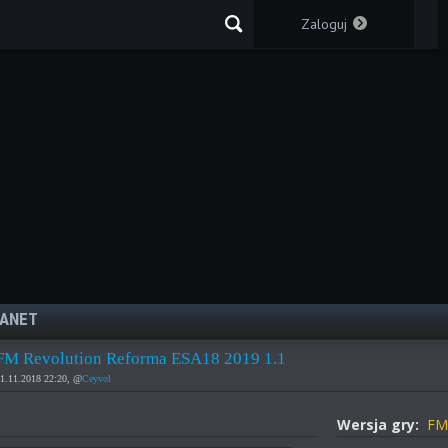
Zaloguj
LANET
FM Revolution Reforma ESA18 2019 1.1
1.11.2018 22:20, @
Ceyvol
Wersja gry:
FM