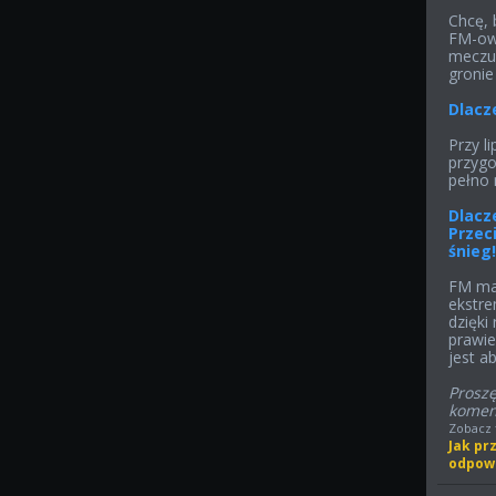
Chcę, 
FM-owy
meczu 
gronie
Dlacz
Przy l
przygo
pełno 
Dlacz
Przeci
śnieg
FM ma 
ekstre
dzięki
prawie
jest a
Proszę
komen
Zobacz 
Jak pr
odpowi