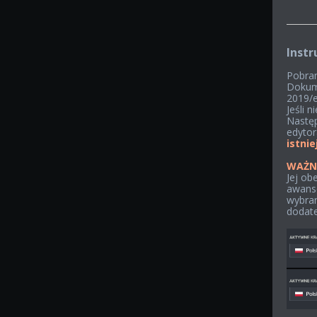
Instr
Pobran
Dokume
2019/e
Jeśli 
Następ
edyto
istni
WAŻN
Jej ob
awanse 
wybran
dodatek