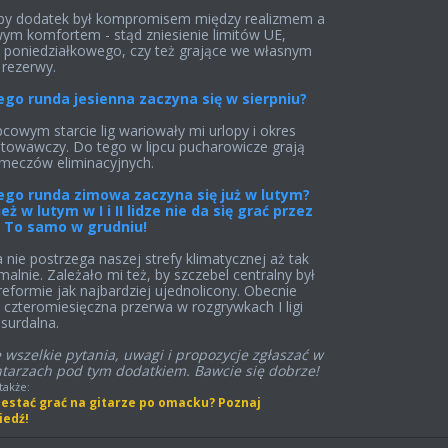
by dodatek był kompromisem między realizmem a
m komfortem - stąd zniesienie limitów UE,
poniedziałkowego, czy też grające we własnym
 rezerwy.
ego runda jesienna zaczyna się w sierpniu?
ipcowym starcie lig wariowały mi urlopy i okres
towawczy. Do tego w lipcu pucharowicze grają
meczów eliminacyjnych.
ego runda zimowa zaczyna się już w lutym?
eż w lutym w I i II lidze nie da się grać przez
! To samo w grudniu!
nie postrzega naszej strefy klimatycznej aż tak
malnie. Zależało mi też, by szczebel centralny był
 reformie jak najbardziej ujednolicony. Obecnie
 czteromiesięczna przerwa w rozgrywkach I ligi
bsurdalna.
 wszelkie pytania, uwagi i propozycje zgłaszać w
tarzach pod tym dodatkiem. Bawcie się dobrze!
także:
zestać grać na gitarze po omacku? Poznaj
edź!