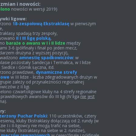
 zmian i nowości:
elono
nowości w wersji 2019)
ywki ligowe:
orzono
18-zespołową Ekstraklasę
w pierwszym
e,
straklasy spadają trzy zespoły,
tywowano
II I III ligę polską
,
ano
baraże o awans w I i II lidze
między
ami 3-6 (półfinały i finał po jeden mecz,
arzem drużyna z wyższej pozycji),
owadzono
amnestię spadkowiczów
: w
klasie pozostały Sandecja i Termalica, w I lidze
Siedlce i Górnik Łęczna, itd.
orzono prawdziwe,
dynamiczne strefy
kowe
w III lidze - liczba zdegradowanych drużyn w
grupie zależy od przynależności regionalnej
iczów z II ligi.
ielono czwartoligowe kluby na 4 strefy regionalne
 prawidłowych awansów do III ligi (IV liga
nie jest
na).
ry:
zerzony Puchar Polski
: 110 uczestników, cztery
jesienią, kluby Ekstraklasy dołączają od 2. rundy (w
zie I i II-ligowcy nie mogą trafić na siebie,
ie kluby Ekstraklasy na siebie w 2. rundzie),
k meczów rewanżowych
w ćwierćfinale i półfinale