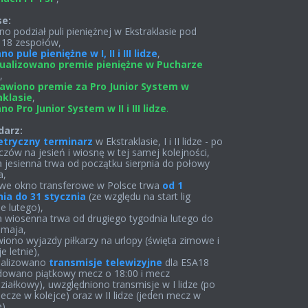
se:
no podział puli pieniężnej w Ekstraklasie pod
 18 zespołów,
no pule pieniężne w I,
II i III lidze
,
ualizowano premie pieniężne w Pucharze
,
awiono premie za Pro Junior System w
aklasie
,
o Pro Junior System w II i III lidze
.
darz:
tryczny terminarz
w Ekstraklasie, I i II lidze - po
zów na jesień i wiosnę w tej samej kolejności,
a jesienna trwa od początku sierpnia do połowy
a,
we okno transferowe w Polsce trwa
od 1
nia do 31 stycznia
(ze względu na start lig
e lutego),
a wiosenna trwa od drugiego tygodnia lutego do
 maja,
wiono wyjazdy piłkarzy na urlopy (święta zimowe i
e letnie),
ualizowano
transmisje telewizyjne
dla ESA18
idowano piątkowy mecz o 18:00 i mecz
ziałkowy), uwzględniono transmisje w I lidze (po
cze w kolejce) oraz w II lidze (jeden mecz w
),