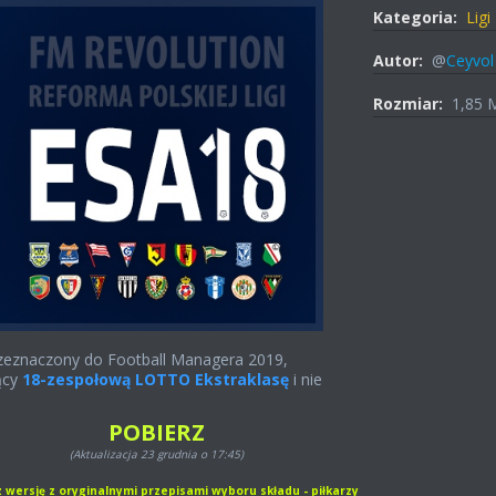
Kategoria:
Ligi
Autor:
@
Ceyvol
Rozmiar:
1,85 
rzeznaczony do
Football Managera
2019,
ący
18-zespołową LOTTO Ekstraklasę
i nie
POBIERZ
(Aktualizacja 23 grudnia o 17:45)
 wersję z oryginalnymi przepisami wyboru składu - piłkarzy