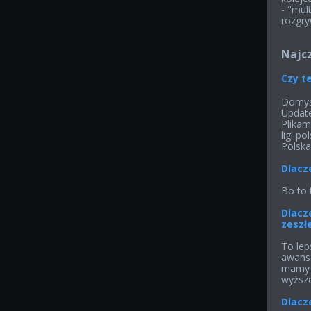
- "mul
rozgr
Najcz
Czy te
Domyś
Updat
Plikam
ligi pol
Polska
Dlacz
Bo to 
Dlacz
zeszł
To lep
awanso
mamy p
wyższej
Dlacz