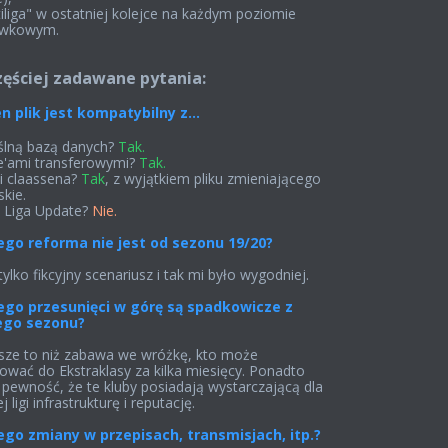
tiliga" w ostatniej kolejce na każdym poziomie
ywkowym.
ęściej zadawane pytania:
n plik jest kompatybilny z...
lną bazą danych?
Tak.
e'ami transferowymi?
Tak.
i claassena?
Tak
, z wyjątkiem pliku zmieniającego
skie.
 Liga Update?
Nie.
ego reforma nie jest od sezonu 19/20?
tylko fikcyjny scenariusz i tak mi było wygodniej.
ego przesunięci w górę są spadkowicze z
ego sezonu?
sze to niż zabawa we wróżkę, kto może
wać do Ekstraklasy za kilka miesięcy. Ponadto
ewność, że te kluby posiadają wystarczającą dla
 ligi infrastrukturę i reputację.
ego zmiany w przepisach, transmisjach, itp.?