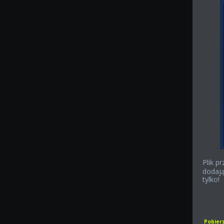
Plik p
dodaj
tylko!
Pobierz