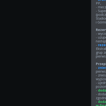
PP,
- mecz
- Supe
(podcz
Stadion
i Górni
Rezerw
- wyco
- uzup
następ
-
reze
Ekstrak
grup z
pierws
Przepi
-
znie
pierws
- znie
wyjści
- ujed
poziom
-
doda
- doda
zgodni
-
doda
w fina