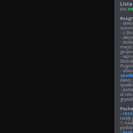
Lista
(na
zi
Rozgr
- utw
sezoni
- z Ek
​- ak
- dod
miejsc
gospod
- wpr
Ekstra
Pogoń 
- utw
spad
danej 
spadkow
- podz
w celu
grywal
Pucha
-
rozs
rundy 
1. rund
podobn
-
bra