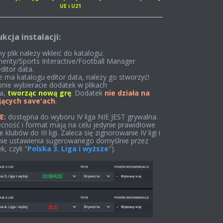
UE i U21
ukcja instalacji:
y plik należy wkleić do katalogu:
nty/Sports Interactive/Football Manager
ditor data.
nie ma katalogu editor data, należy go stworzyć!
nie wybieracie dodatek w plikach
ra,
tworząc nową grę
. Dodatek
nie działa na
ejących save'ach
.
E:
dostępna do wyboru IV liga NIE JEST grywalna.
ecność i format mają na celu jedynie prawidłowe
klubów do III ligi. Zaleca się zignorowanie IV ligi i
ie ustawienia sugerowanego domyślnie przez
, czyli "
Polska 3. Liga i wyższe
").