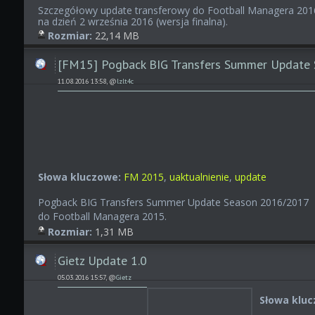
Szczegółowy update transferowy do Football Managera 201
na dzień 2 września 2016 (wersja finalna).
Rozmiar:
22,14 MB
[FM15] Pogback BIG Transfers Summer Update
11.08.2016 13:58, @
lzlt4c
Słowa kluczowe:
FM 2015
,
uaktualnienie
,
update
Pogback BIG Transfers Summer Update Season 2016/2017
do Football Managera 2015.
Rozmiar:
1,31 MB
Gietz Update 1.0
05.03.2016 15:57, @
Gietz
Słowa kluc