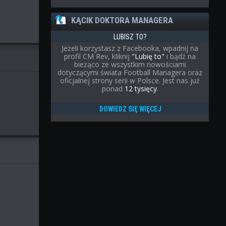
KĄCIK DOKTORA MANAGERA
LUBISZ TO?
Jeżeli korzystasz z Facebooka, wpadnij na
profil CM Rev, kliknij
"Lubię to"
i bądź na
bieżąco ze wszystkim nowościami
dotyczącymi świata Football Managera oraz
oficjalnej strony serii w Polsce. Jest nas już
ponad
12 tysięcy
.
DOWIEDZ SIĘ WIĘCEJ