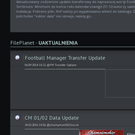
Aktualizowany codziennie update transferowy do najnowszej wersji Foot
Sortitoutsi. Minimum do końca roku kalendarzowego (31.12) autorzy uaktua
Instalacja: Pobrane pliki .fmf należy po wypakowaniu wkleić do katalogu:
Jeśli folder "editor data" nie istnieje, należy go...
FilePlanet -
UAKTUALNIENIA
Football Manager Transfer Update
06.09.2018 18:22, @FM Transfer Update
CM 01/02 Data Update
24.10.2016 14:36, @champman0102.co.uk
Sło