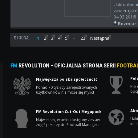
Uaktualnien
zawierające 
04.03.2016!
Rozmiar:
...
1
2
3
4
5
23
Następna
STRONA
FM
REVOLUTION - OFICJALNA STRONA SERII
FOOTBA
Pol
Największa polska społeczność
Plik
Ponad 70 tysięcy zarejestrowanych
opcj
użytkowników nie może się mylić!
Akt
FM Revolution Cut-Out Megapack
Uakt
Największy, w pełni dostępny zestaw
inne
zdjęć piłkarzy do Football Managera.