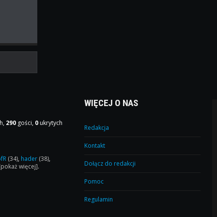
WIĘCEJ O NAS
h,
290
gości,
0
ukrytych
Redakcja
Kontakt
ofR
(34)
,
hader
(38)
,
Dołącz do redakcji
[pokaż więcej]
.
Pomoc
Regulamin