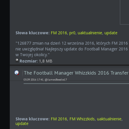
Słowa kluczowe:
FM 2016
,
pr0
,
uaktualnienie
,
update
"126877
zmian na dzień 12 września 2016, których FM 2016
nie uwzględnia! Najlepszy update do Football Manager 2016
w Twojej okolicy."
Rozmiar:
1,8 MB
The Football Manager Whizzkids 2016 Transfer
03.09.2016 17:41, @JamesBeedie17
Słowa kluczowe:
FM 2016
,
FM Whizzkids
,
uaktualnienie
,
update