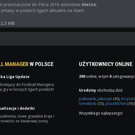
ie przeznaczone do FM-a 2016 autorstwa
Gietza
,
zmiany w polskich ligach aktualne na dzień
2,3 MB
LL MANAGER
W POLSCE
UŻYTKOWNICY ONLINE
290
online, w tym
0
zalogowanyc
ska Liga Update
 dodający do Football Managera
ę gry w niższych ligach polskich!
Urodziny
obchodzą dziś:
pulkownik_jakuszyn
(40)
,
Krzyszt
tomekbvb
(33)
,
placek87krk
(39)
ualizacje i dodatki
Wszystkiego najlepszego!
ualnienia, nowe grywalne kraje i
 nowości ze światowej sceny.