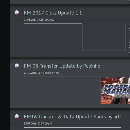
FM 2017 Gietz Update 1.1
01.03.2017 17:25, @
Gietz
FM 08 Transfer Update by Pepinho
24.10.2016 16:43, @Pepinho
FM16 Transfer & Data Update Packs by pr0
12.09.2016 22:17, @pr0