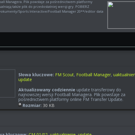
ball Managera. Plik powstaje za pośrednictwem platformy
lniają także plik do przedostatniej wersji gry. POBIERZ
 Dokumenty/Sports Interactive/Football Manager 20**/editor data
Słowa kluczowe:
FM Scout
,
Football Manager
,
uaktualnien
update
Aktualizowany codziennie
update transferowy do
najnowszej wersji Football Managera. Plik powstaje za
pośrednictwem platformy online FM Transfer Update.
Rozmiar:
30 KB
wa kluczowe:
CM 01/02
,
uaktualnienie
,
update