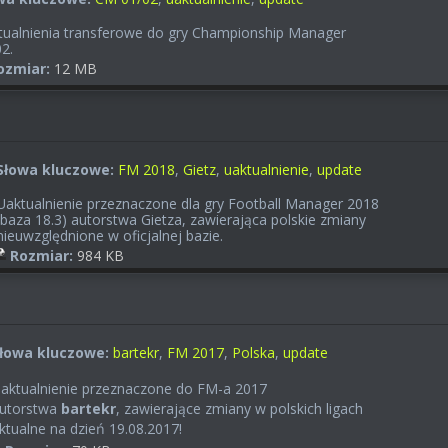
tualnienia transferowe do gry Championship Manager
02.
ozmiar:
12 MB
Słowa kluczowe:
FM 2018
,
Gietz
,
uaktualnienie
,
update
Uaktualnienie przeznaczone dla gry Football Manager 2018
(baza 18.3) autorstwa Gietza, zawierająca polskie zmiany
nieuwzględnione w oficjalnej bazie.
Rozmiar:
984 KB
łowa kluczowe:
bartekr
,
FM 2017
,
Polska
,
update
aktualnienie przeznaczone do FM-a 2017
utorstwa
bartekr
, zawierające zmiany w polskich ligach
ktualne na dzień 19.08.2017!