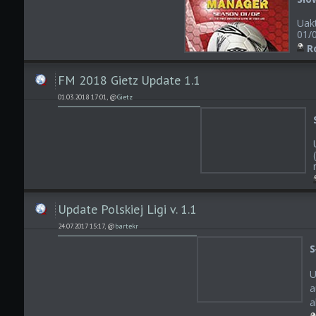
Uak
01/
R
FM 2018 Gietz Update 1.1
01.03.2018 17:01, @
Gietz
Update Polskiej Ligi v. 1.1
24.07.2017 15:17, @
bartekr
S
U
a
a