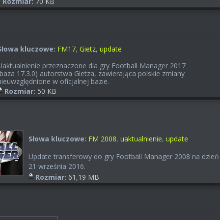
Rozmiar:
70 KB
Słowa kluczowe:
FM17
,
Gietz
,
update
Uaktualnienie przeznaczone dla gry Football Manager 2017
(baza 17.3.0) autorstwa Gietza, zawierająca polskie zmiany
nieuwzględnione w oficjalnej bazie.
Rozmiar:
50 KB
Słowa kluczowe:
FM 2008
,
uaktualnienie
,
update
Update transferowy do gry Football Manager 2008 na dzień
21 września 2016.
Rozmiar:
61,19 MB