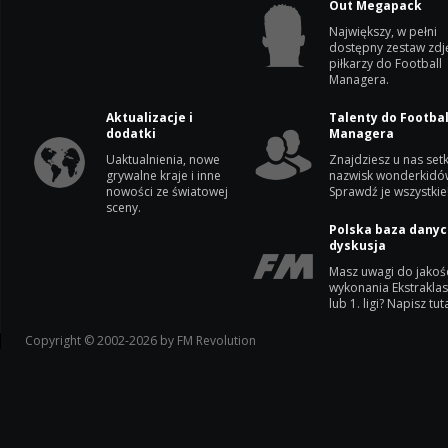
Out Megapack
Największy, w pełni
dostępny zestaw zdj
piłkarzy do Football
Managera.
Aktualizacje i
Talenty do Footbal
dodatki
Managera
Uaktualnienia, nowe
Znajdziesz u nas setk
grywalne kraje i inne
nazwisk wonderkidó
nowości ze światowej
Sprawdź je wszystkie
sceny.
Polska baza danyc
dyskusja
Masz uwagi do jakoś
wykonania Ekstrakla
lub 1. ligi? Napisz tuta
Copyright © 2002-2026 by FM Revolution