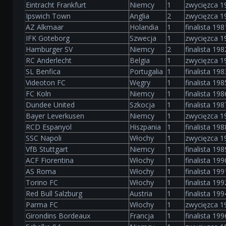
Eintracht Frankfurt
Niemcy
1
zwycięzca 1
Ipswich Town
Anglia
2
zwycięzca 1
AZ Alkmaar
Holandia
1
finalista 198
IFK Goteborg
Szwecja
1
zwycięzca 1
Hamburger SV
Niemcy
2
finalista 198
RC Anderlecht
Belgia
1
zwycięzca 19
SL Benfica
Portugalia
1
finalista 198
Videoton FC
Węgry
1
finalista 198
FC Koln
Niemcy
1
finalista 198
Dundee United
Szkocja
1
finalista 198
Bayer Leverkusen
Niemcy
1
zwycięzca 1
RCD Espanyol
Hiszpania
1
finalista 198
SSC Napoli
Włochy
1
zwycięzca 1
VfB Stuttgart
Niemcy
1
finalista 198
ACF Fiorentina
Włochy
1
finalista 199
AS Roma
Włochy
1
finalista 199
Torino FC
Włochy
1
finalista 199
Red Bull Salzburg
Austria
1
finalista 199
Parma FC
Włochy
1
zwycięzca 1
Girondins Bordeaux
Francja
1
finalista 199