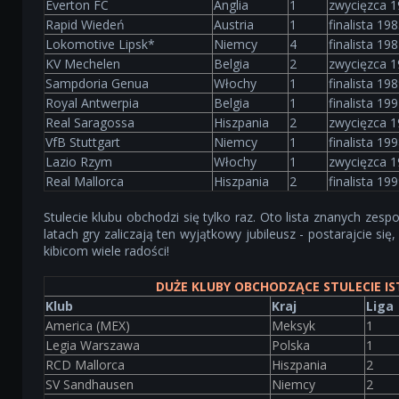
Everton FC
Anglia
1
zwycięzca 1
Rapid Wiedeń
Austria
1
finalista 19
Lokomotive Lipsk*
Niemcy
4
finalista 19
KV Mechelen
Belgia
2
zwycięzca 1
Sampdoria Genua
Włochy
1
finalista 19
Royal Antwerpia
Belgia
1
finalista 19
Real Saragossa
Hiszpania
2
zwycięzca 1
VfB Stuttgart
Niemcy
1
finalista 19
Lazio Rzym
Włochy
1
zwycięzca 1
Real Mallorca
Hiszpania
2
finalista 19
Stulecie klubu obchodzi się tylko raz. Oto lista znanych ze
latach gry zaliczają ten wyjątkowy jubileusz - postarajcie się,
kibicom wiele radości!
DUŻE KLUBY OBCHODZĄCE STULECIE IS
Klub
Kraj
Liga
America (MEX)
Meksyk
1
Legia Warszawa
Polska
1
RCD Mallorca
Hiszpania
2
SV Sandhausen
Niemcy
2