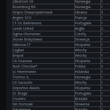
Lillestrom SK
Norwegia
1
Rosenborg BK
Norwegia
1
Dnipro Dniepropietrowsk
Ukraina
3
Angers SCO
Francja
1
CF Os Belenenses
Portugalia
1
Leeds United
Anglia
2
Sigma Ołomuniec
Czechy
1
Slovan Bratysława
Słowacja
1
Valencia CF
Hiszpania
1
Cagliari
Włochy
1
Empoli
Włochy
1
CA Osasuna
Hiszpania
2
Ruch Chorzów*
Polska
3
sc Heerenveen
Holandia
1
Tromso IL
Norwegia
1
US Sassuolo
Włochy
1
Deportivo Alaves
Hiszpania
1
SC Braga
Portugalia
1
Cruzeiro
Brazylia
1
NK Domżale
Słowenia
1
Figueirense
Brazylia
2