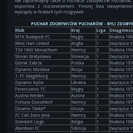
Nie zapominajmy także o Pucharze Zdobywców Pucharów, kt
wspomina z rozrzewnieniem. Poniżej lista niewymienio
wystąpiły w finałach tych rozgrywek:
PUCHAR ZDOBYWCÓW PUCHARÓW - BYLI ZDOBYWC
Klub
Kraj
Liga
Osiągnieci
MTK Budapest FC
Węgry
1
finalista 19
West Ham United
Anglia
1
zwycięzca 19
TSV 1860 Monachium
Niemcy
3
finalista 19
Slovan Bratysława
Słowacja
1
zwycięzca 1
Górnik Zabrze
Polska
1
finalista 19
Dynamo Moskwa
Rosja
1
finalista 19
1. FC Magdeburg
Niemcy
2
zwycięzca 1
Dynamo Kijów
Ukraina
1
zwycięzca 1
Ferencvaros TC
Węgry
1
finalista 19
Austria Wiedeń
Austria
1
finalista 19
Fortuna Dusseldorf
Niemcy
1
finalista 19
Dinamo Tibilisi*
Gruzja
1
zwycięzca 1
FC Carl Zeiss Jena
Niemcy
3
finalista 19
Standard Liege
Belgia
1
finalista 19
Aberdeen FC
Szkocja
1
zwycięzca 1