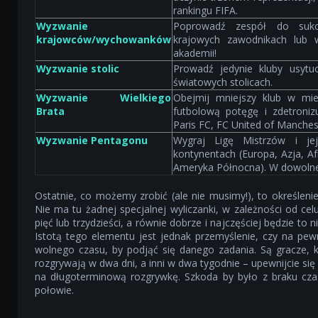
rankingu FIFA.
Wyzwanie
Poprowadź zespół do sukc
krajowców/wychowanków
krajowych zawodnikach lub 
akademii!
Wyzwanie stolic
Prowadź jedynie kluby usytu
światowych stolicach.
Wyzwanie Wielkiego
Obejmij mniejszy klub w mie
Brata
futbolową potęgę i zdetronizu
Paris FC, FC United of Manches
Wyzwanie Pentagonu
Wygraj Ligę Mistrzów i jej
kontynentach (Europa, Azja, A
Ameryka Północna). W dowolnej
Ostatnie, co możemy zrobić (ale nie musimy!), to określeni
Nie ma tu żadnej specjalnej wyliczanki, w zależności od c
pięć lub trzydzieści, a równie dobrze i najczęściej będzie to ni
Istotą tego elementu jest jednak przemyślenie, czy na pe
wolnego czasu, by podjąć się danego zadania. Są gracze, 
rozgrywają w dwa dni, a inni w dwa tygodnie – upewnijcie się
na długoterminową rozgrywkę. Szkoda by było z braku cza
połowie.