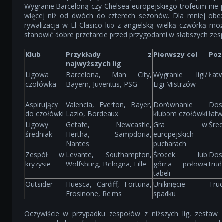
Wygranie Barceloną czy Chelsea europejskiego trofeum nie 
więcej niż od dwóch do czterech sezonów. Dla mniej ob
rywalizacja w El Clasico lub z angielską wielką czwórką mo
stanowić dobre przetarcie przed przygodami w słabszych zes
Klub
Przykłady z
Pierwszy cel
Poz
najwyższych lig
Ligowa
Barcelona, Man City,
Wygranie ligi/
Łat
czołówka
Bayern, Juventus, PSG
Ligi Mistrzów
Aspirujący
Valencia, Everton, Bayer,
Dorównanie
Dos
do czołówki
Lazio, Bordeaux
klubom czołówki
łat
Ligowy
Getafe, Newcastle,
Gra w
Śred
średniak
Hertha, Sampdoria,
europejskich
Nantes
pucharach
Zespół w
Levante, Southampton,
Środek lub
Dos
kryzysie
Wolfsburg, Bologna, Lille
górna połowa
trud
tabeli
Outsider
Huesca, Cardiff, Fortuna,
Uniknięcie
Tru
Frosinone, Reims
spadku
Oczywiście w przypadku zespołów z niższych lig, zestaw 