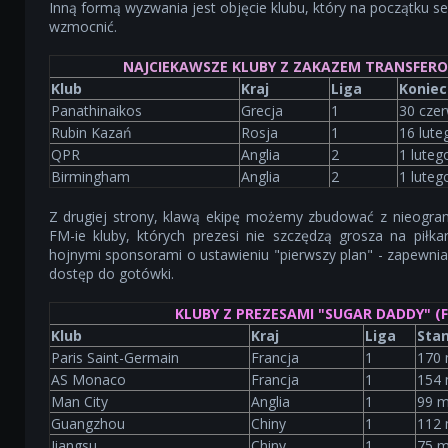
Inną formą wyzwania jest objęcie klubu, który na początku se
wzmocnić.
NAJCIEKAWSZE KLUBY Z ZAKAZEM TRANSFERO
Klub
Kraj
Liga
Koniec
Panathinaikos
Grecja
1
30 cze
Rubin Kazań
Rosja
1
16 lute
QPR
Anglia
2
1 luteg
Birmingham
Anglia
2
1 luteg
Z drugiej strony, klawą ekipę możemy zbudować z nieogra
FM-ie kluby, których prezesi nie szczędzą grosza na piłkarz
hojnymi sponsorami o ustawieniu "pierwszy plan" - zapewni
dostęp do gotówki.
KLUBY Z PREZESAMI "SUGAR DADDY" (F
Klub
Kraj
Liga
Stan
Paris Saint-Germain
Francja
1
170 
AS Monaco
Francja
1
154 
Man City
Anglia
1
99 m
Guangzhou
Chiny
1
112 
Jiangsu
Chiny
1
75 m