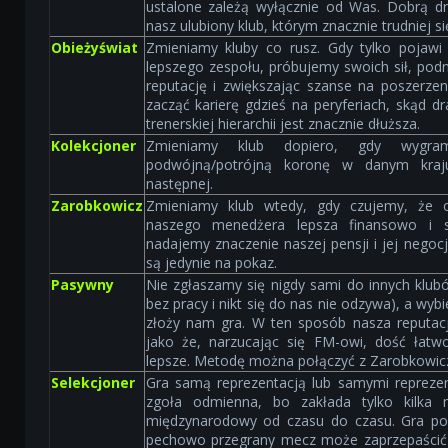
ustalone zależą wyłącznie od Was. Dobrą dr
nasz ulubiony klub, którym znacznie trudniej si
Obieżyświat
Zmieniamy kluby co rusz. Gdy tylko pojawi
lepszego zespołu, próbujemy swoich sił, po
reputację i zwiększając szanse na poszerzeni
zacząć karierę gdzieś na peryferiach, skąd d
trenerskiej hierarchii jest znacznie dłuższa.
Kolekcjoner
Zmieniamy klub dopiero, gdy wygra
podwójną/potrójną koronę w danym kraj
następnej.
Zarobkowicz
Zmieniamy klub wtedy, gdy czujemy, że o
naszego menedżera lepsza finansowo i 
nadajemy znaczenie naszej pensji i jej negoc
są jedynie na pokaz.
Pasywny
Nie zgłaszamy się nigdy sami do innych klu
bez pracy i nikt się do nas nie odzywa), a wybi
złoży nam gra. W ten sposób nasza reputacj
jako że, narzucając się FM-owi, dość łatw
lepsze. Metodę można połączyć z Zarobkowic
Selekcjoner
Gra samą reprezentacją lub samymi reprezen
zgoła odmienna, bo zakłada tylko kilka
międzynarodowy od czasu do czasu. Gra post
pechowo przegrany mecz może zaprzepaścić