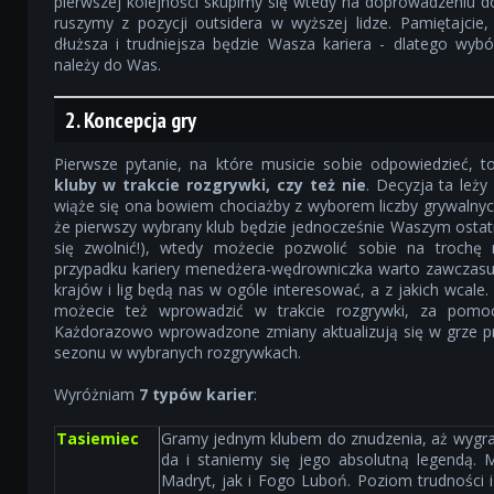
pierwszej kolejności skupimy się wtedy na doprowadzeniu 
ruszymy z pozycji outsidera w wyższej lidze. Pamiętajcie
dłuższa i trudniejsza będzie Wasza kariera - dlatego wy
należy do Was.
2. Koncepcja gry
Pierwsze pytanie, na które musicie sobie odpowiedzieć, 
kluby w trakcie rozgrywki, czy też nie
. Decyzja ta leży
wiąże się ona bowiem chociażby z wyborem liczby grywalnych k
że pierwszy wybrany klub będzie jednocześnie Waszym ostat
się zwolnić!), wtedy możecie pozwolić sobie na trochę 
przypadku kariery menedżera-wędrowniczka warto zawczasu p
krajów i lig będą nas w ogóle interesować, a z jakich wcale
możecie też wprowadzić w trakcie rozgrywki, za pomocą
Każdorazowo wprowadzone zmiany aktualizują się w grze 
sezonu w wybranych rozgrywkach.
Wyróżniam
7 typów karier
:
Tasiemiec
Gramy jednym klubem do znudzenia, aż wygra
da i staniemy się jego absolutną legendą.
Madryt, jak i Fogo Luboń. Poziom trudności i