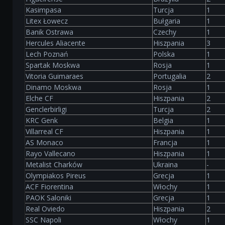
Kasimpasa
Turcja
1
Litex Łowecz
Bułgaria
1
Banik Ostrawa
Czechy
1
Hercules Aliacente
Hiszpania
3
Lech Poznań
Polska
1
Spartak Moskwa
Rosja
1
Vitoria Guimaraes
Portugalia
2
Dinamo Moskwa
Rosja
1
Elche CF
Hiszpania
2
Genclerbirligi
Turcja
2
KRC Genk
Belgia
1
Villarreal CF
Hiszpania
1
AS Monaco
Francja
1
Rayo Vallecano
Hiszpania
1
Metalist Charków
Ukraina
-
Olympiakos Pireus
Grecja
1
ACF Fiorentina
Włochy
1
PAOK Saloniki
Grecja
1
Real Oviedo
Hiszpania
2
SSC Napoli
Włochy
1