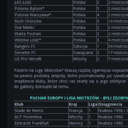
ŁKS Łódź
Polska
2
2 mistrzos
Polonia Bytom*
Polska
5
2 mistrzos
Polonia Warszawa*
Polska
4
2 mistrzos
Ruch Chorzów
Polska
3
14 mistrzo
Stal Mielec
Polska
2
2 mistrzos
Warta Poznań
Polska
2
2 mistrzos
Widzew Łódź*
Polska
3
4 mistrzos
Rangers FC
Szkocja
1
54 mistrzo
Servette FC
Szwajcaria
2
17 mistrzo
US Pro Vercelli
Włochy
2
7 mistrzos
Pazerni na Ligę Mistrzów? Waszą rządzę zgarnięcia najważn
na pewno podzielą zespoły, które posmakowały już rywalizacj
znajdziecie kluby, które choć raz otarły się o jego zdobycie 
do gabloty dziesiątki lat temu.
PUCHAR EUROPY I LIGA MISTRZÓW - BYLI ZDOBYW
Klub
Kraj
Liga
Osiągniecia
Stade de Reims
Francja
1
finalista 1956 i 
ACF Fiorentina
Włochy
1
finalista 1960
Eintracht Frankfurt
Niemcy
1
finalista 1960