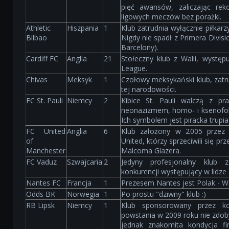
pięć awansów, zaliczając rek
ligowych meczów bez porażki.
Athletic
Hiszpania
1
Klub zatrudnia wyłącznie piłkar
Bilbao
Nigdy nie spadł z Primera Divisi
Barcelony).
Cardiff FC
Anglia
21
Stołeczny klub z Walii, występ
League.
Chivas
Meksyk
1
Czołowy meksykański klub, zatru
tej narodowości.
FC St. Pauli
Niemcy
2
Kibice St. Pauli walczą z pr
neonazizmem, homo- i ksenofob
Ich symbolem jest piracka trupia
FC United
Anglia
6
Klub założony w 2005 przez
of
United, którzy sprzeciwili się prz
Manchester
Malcoma Glazera.
FC Vaduz
Szwajcaria
2
Jedyny profesjonalny klub z
konkurencji występujący w lidze 
Nantes FC
Francja
1
Prezesem Nantes jest Polak - W
Odds BK
Norwegia
1
Po prostu "dziwny" klub :)
RB Lipsk
Niemcy
1
Klub sponsorowany przez ko
powstania w 2009 roku nie zdob
jednak znakomita kondycja f