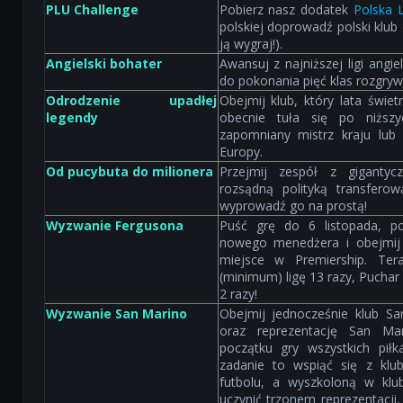
PLU Challenge
Pobierz nasz dodatek
Polska 
polskiej doprowadź polski klub
ją wygraj!).
Angielski bohater
Awansuj z najniższej ligi angi
do pokonania pięć klas rozgry
Odrodzenie upadłej
Obejmij klub, który lata świ
legendy
obecnie tuła się po niższ
zapomniany mistrz kraju lu
Europy.
Od pucybuta do milionera
Przejmij zespół z giganty
rozsądną polityką transfero
wyprowadź go na prostą!
Wyzwanie Fergusona
Puść grę do 6 listopada, p
nowego menedżera i obejmij 
miejsce w Premiership. Te
(minimum) ligę 13 razy, Puchar A
2 razy!
Wyzwanie San Marino
Obejmij jednocześnie klub Sa
oraz reprezentację San Ma
początku gry wszystkich piłk
zadanie to wspiąć się z kl
futbolu, a wyszkoloną w klu
uczynić trzonem reprezentacji