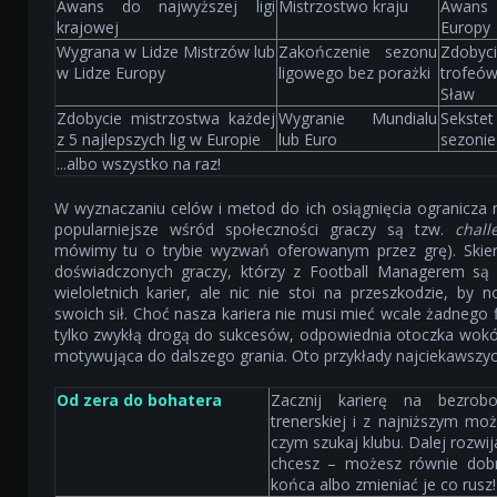
Awans do najwyższej ligi
Mistrzostwo kraju
Awans 
krajowej
Europy
Wygrana w Lidze Mistrzów lub
Zakończenie sezonu
Zdobyc
w Lidze Europy
ligowego bez porażki
trofeó
Sław
Zdobycie mistrzostwa każdej
Wygranie Mundialu
Sekstet
z 5 najlepszych lig w Europie
lub Euro
sezonie
...albo wszystko na raz!
W wyznaczaniu celów i metod do ich osiągnięcia ogranicza 
popularniejsze wśród społeczności graczy są tzw.
chall
mówimy tu o trybie wyzwań oferowanym przez grę). Skie
doświadczonych graczy, którzy z Football Managerem są z
wieloletnich karier, ale nic nie stoi na przeszkodzie, by
swoich sił. Choć nasza kariera nie musi mieć wcale żadnego 
tylko zwykłą drogą do sukcesów, odpowiednia otoczka wok
motywująca do dalszego grania. Oto przykłady najciekawszy
Od zera do bohatera
Zacznij karierę na bezrobo
trenerskiej i z najniższym m
czym szukaj klubu. Dalej rozw
chcesz – możesz równie dobr
końca albo zmieniać je co rusz!