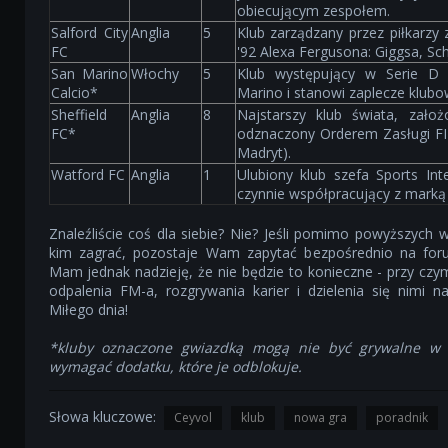
obiecującym zespołem.
Salford City
Anglia
5
Klub zarządzany przez piłkarzy 
FC
'92 Alexa Fergusona: Giggsa, Scho
San Marino
Włochy
5
Klub występujący w Serie D 
Calcio*
Marino i stanowi zaplecze klubow
Sheffield
Anglia
8
Najstarszy klub świata, zało
FC*
odznaczony Orderem Zasługi FI
Madryt).
Watford FC
Anglia
1
Ulubiony klub szefa Sports Int
czynnie współpracujący z marką
Znaleźliście coś dla siebie? Nie? Jeśli pomimo powyższych 
kim zagrać, pozostaje Wam zapytać bezpośrednio na fo
Mam jednak nadzieję, że nie będzie to konieczne - przy cz
odpalenia FM-a, rozgrywania karier i dzielenia się nimi 
Miłego dnia!
*kluby oznaczone gwiazdką mogą nie być grywalne w 
wymagać dodatku, które je odblokuje.
Słowa kluczowe:
Ceyvol
klub
nowa gra
poradnik