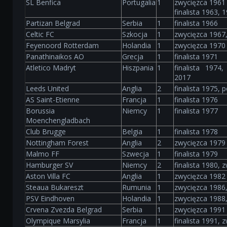
SL Benfica
Portugalia
1
zwycięzca 1961 
finalista 1963, 
Partizan Belgrad
Serbia
1
finalista 1966
Celtic FC
Szkocja
1
zwycięzca 1967, 
Feyenoord Rotterdam
Holandia
1
zwycięzca 1970
Panathinaikos AO
Grecja
1
finalista 1971
Atletico Madryt
Hiszpania
1
finalista 1974,
2017
Leeds United
Anglia
2
finalista 1975, p
AS Saint-Etienne
Francja
1
finalista 1976
Borussia
Niemcy
1
finalista 1977
Moenchengladbach
Club Brugge
Belgia
1
finalista 1978
Nottingham Forest
Anglia
2
zwycięzca 1979 
Malmo FF
Szwecja
1
finalista 1979
Hamburger SV
Niemcy
2
finalista 1980, 
Aston Villa FC
Anglia
1
zwycięzca 1982
Steaua Bukareszt
Rumunia
1
zwycięzca 1986, 
PSV Eindhoven
Holandia
1
zwycięzca 1988,
Crvena Zvezda Belgrad
Serbia
1
zwycięzca 1991
Olympique Marsylia
Francja
1
finalista 1991, 