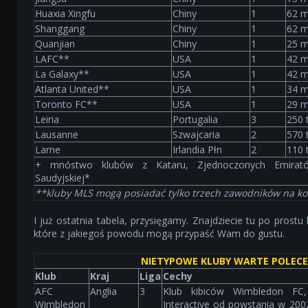
Huaxia Xingfu
Chiny
1
62 m
Shanggang
Chiny
1
62 m
Quanjian
Chiny
1
25 m
LAFC**
USA
1
42 m
La Galaxy**
USA
1
42 m
Atlanta United**
USA
1
34 m
Toronto FC**
USA
1
29 m
Leiria
Portugalia
3
250 
Lausanne
Szwajcaria
2
570 
Larne
Irlandia Płn
2
110 
+ mnóstwo klubów z Kataru, Zjednoczonych Emirató
Saudyjskiej*
**kluby MLS mogą posiadać tylko trzech zawodników na ko
I już ostatnia tabela, przysięgamy. Znajdziecie tu po prostu
które z jakiegoś powodu mogą przypaść Wam do gustu.
NIETYPOWE KLUBY WARTE POLECE
Klub
Kraj
Liga
Cechy
AFC
Anglia
3
Klub kibiców Wimbledon FC,
Wimbledon
Interactive od powstania w 20