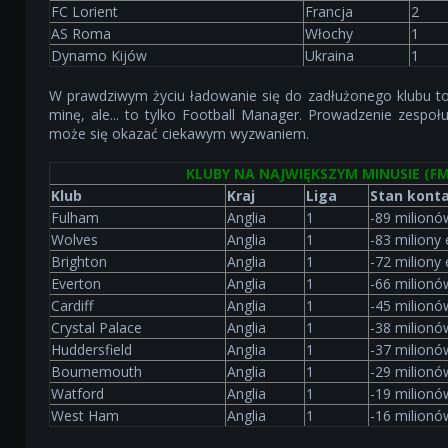
FC Lorient
Francja
2
AS Roma
Włochy
1
Dynamo Kijów
Ukraina
1
W prawdziwym życiu ładowanie się do zadłużonego klubu t
minę, ale... to tylko Football Manager. Prowadzenie zespo
może się okazać ciekawym wyzwaniem.
KLUBY NA NAJWIĘKSZYM MINUSIE (FM
Klub
Kraj
Liga
Stan konta
Fulham
Anglia
1
-89 milionó
Wolves
Anglia
1
-83 miliony
Brighton
Anglia
1
-72 miliony
Everton
Anglia
1
-66 milionó
Cardiff
Anglia
1
-45 milionó
Crystal Palace
Anglia
1
-38 milionó
Huddersfield
Anglia
1
-37 milionó
Bournemouth
Anglia
1
-29 milionó
Watford
Anglia
1
-19 milionó
West Ham
Anglia
1
-16 milionó