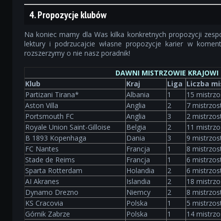
4. Propozycje klubów
Na koniec mamy dla Was kilka konkretnych propozycji zesp
lektury i podrzucajcie własne propozycje karier w koment
rozszerzymy o nie nasz poradnik!
DAWNI MISTRZOWIE KRAJOWI
Klub
Kraj
Liga
Liczba mi
Partizani Tirana*
Albania
1
15 mistrzo
Aston Villa
Anglia
2
7 mistrzos
Portsmouth FC
Anglia
3
2 mistrzos
Royale Union Saint-Gilloise
Belgia
2
11 mistrzo
B 1893 Kopenhaga
Dania
3
9 mistrzos
FC Nantes
Francja
1
8 mistrzos
Stade de Reims
Francja
1
6 mistrzos
Sparta Rotterdam
Holandia
2
6 mistrzos
AI Akranes
Islandia
2
18 mistrzo
Dynamo Drezno
Niemcy
2
8 mistrzos
KS Cracovia
Polska
1
5 mistrzos
Górnik Zabrze
Polska
1
14 mistrzo