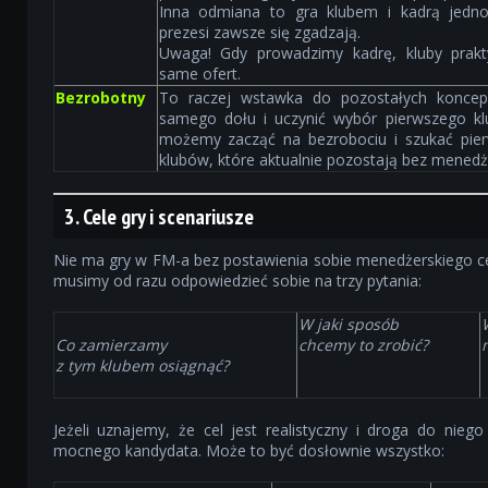
Inna odmiana to gra klubem i kadrą jedno
prezesi zawsze się zgadzają.
Uwaga! Gdy prowadzimy kadrę, kluby prakt
same ofert.
Bezrobotny
To raczej wstawka do pozostałych koncepc
samego dołu i uczynić wybór pierwszego k
możemy zacząć na bezrobociu i szukać pie
klubów, które aktualnie pozostają bez menedż
3. Cele gry i scenariusze
Nie ma gry w FM-a bez postawienia sobie menedżerskiego celu
musimy od razu odpowiedzieć sobie na trzy pytania:
W jaki sposób
Co zamierzamy
chcemy to zrobić?
z tym klubem osiągnąć?
Jeżeli uznajemy, że cel jest realistyczny i droga do nie
mocnego kandydata. Może to być dosłownie wszystko: