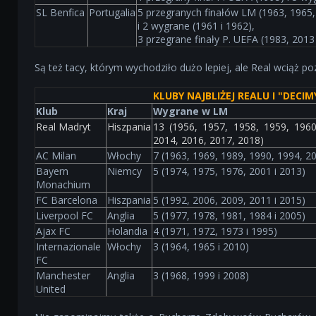
SL Benfica
Portugalia
5 przegranych finałów LM (1963, 1965,
i 2 wygrane (1961 i 1962),
3 przegrane finały P. UEFA (1983, 2013 
Są też tacy, którym wychodziło dużo lepiej, ale Real wciąż po
KLUBY NAJBLIŻEJ REALU I "DECIM
Klub
Kraj
Wygrane w LM
Real Madryt
Hiszpania
13 (1956, 1957, 1958, 1959, 1960
2014, 2016, 2017, 2018)
AC Milan
Włochy
7 (1963, 1969, 1989, 1990, 1994, 20
Bayern
Niemcy
5 (1974, 1975, 1976, 2001 i 2013)
Monachium
FC Barcelona
Hiszpania
5 (1992, 2006, 2009, 2011 i 2015)
Liverpool FC
Anglia
5 (1977, 1978, 1981, 1984 i 2005)
Ajax FC
Holandia
4 (1971, 1972, 1973 i 1995)
Internazionale
Włochy
3 (1964, 1965 i 2010)
FC
Manchester
Anglia
3 (1968, 1999 i 2008)
United