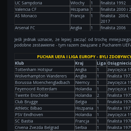
UC Sampdoria
Włochy
1
finalista 1992
Valencia CF
Hiszpania
1
finalista 2000 i 
AS Monaco
Francja
1
finalista 2004,
2017
Arsenal FC
Anglia
1
finalista 2006
Jeśli jednak uznacie, że lepiej zacząć od trochę mniejsz
podobne zestawienie - tym razem związane z Pucharem UEF
PUCHAR UEFA I LIGA EUROPY - BYLI ZDOBYWCY
Klub
Kraj
Liga
Osiągnieci
Tottenham Hotspur
Anglia
1
zwycięzca 1
Wolverhampton Wanderers
Anglia
1
finalista 197
Borussia Moenchengladbach
Niemcy
1
zwycięzca 19
Feyenoord Rotterdam
Holandia
1
zwycięzca 1
Twente Enschede
Holandia
2
finalista 197
Club Brugge
Belgia
1
finalista 197
Athletic Bilbao
Hiszpania
1
finalista 197
PSV Eindhoven
Holandia
1
zwycięzca 1
SC Bastia
Francja
1
finalista 197
Crvena Zvezda Belgrad
Serbia
1
finalista 197