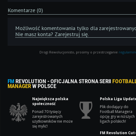
Komentarze (0)
Możliwość komentowania tylko dla zarejestrowanyc
Nie masz konta?
Zarejestruj się
.
Drogi Rewolucjonisto, prosimy o przestrzeganie
regulamin
FM
REVOLUTION - OFICJALNA STRONA SERII
FOOTBAL
MANAGER
W POLSCE
Największa polska
Polska Liga Updat
społeczność
Plik dodający do
Ponad 70 tysięcy
Football Managera
zarejestrowanych
opcję gry w niższych
użytkowników nie może
ligach polskich!
się mylić!
FM Revolution Cut