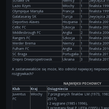
Schalke 04
Niemcy
1
zwycięzca 1
Lazio Rzym
Włochy
1
finalista 199
Olympique Marsylia
Francja
1
finalista 199
Galatasaray SK
Turcja
1
zwycięzca 2
Deportivo Alaves
Hiszpania
1
finalista 200
Celtic FC
Szkocja
1
finalista 200
Middlesbrough FC
Anglia
2
finalista 200
Rangers FC
Szkocja
1
finalista 200
Werder Brema
Niemcy
1
finalista 200
Fulham FC
Anglia
1
finalista 201
SC Braga
Portugalia
1
finalista 201
Dnipro Dniepropietrowsk
Ukraina
3
finalista 201
A zastanawialiście się może, kto odniósł najwięcej niepow
rozgrywkach?
NAJWIĘKSI PECHOWCY
Klub
Kraj
Osiągniecia
Juventus
Włochy
7 przegranych finałów LM (1973, 1983
FC
2017)
i 2 wygrane (1985 i 1996),
1 przegrany finał P. UEFA (1995) i 3 w