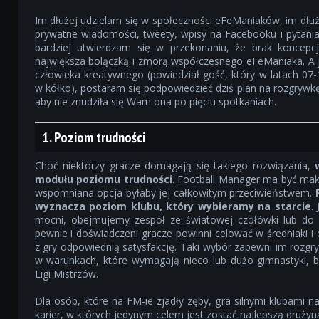
Im dłużej udzielam się w społeczności eFeManiaków, im dłuże
prywatne wiadomości, tweety, wpisy na Facebooku i pytani
bardziej utwierdzam się w przekonaniu, że brak koncepc
największa bolączką i zmorą współczesnego eFeManiaka. A
człowieka kreatywnego (powiedział gość, który w latach 07
w kółko), postaram się podpowiedzieć dziś plan na rozgrywk
aby nie znudziła się Wam ona po pięciu spotkaniach.
1. Poziom trudności
Choć niektórzy gracze domagają się takiego rozwiązania,
modułu poziomu trudności
. Football Manager ma być maks
wspomniana opcja byłaby jej całkowitym przeciwieństwem.
wyznacza poziom klubu, który wybieramy na starcie
.
mocni, obejmujemy zespół ze światowej czołówki lub do ni
pewnie i doświadczeni gracze powinni celować w średniaki i 
z gry odpowiednią satysfakcję. Taki wybór zapewni im rozgr
w warunkach, które wymagają nieco lub dużo gimnastyki, 
Ligi Mistrzów.
Dla osób, które na FM-ie zjadły zęby, gra silnymi klubami n
karier, w których jedynym celem jest zostać najlepszą drużyn