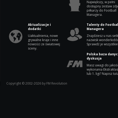
Największy, w pełni
dostępny zestaw zdj
piłkarzy do Football
Managera.
Aktualizacje i
Talenty do Footbal
dodatki
Managera
Uaktualnienia, nowe
Znajdziesz u nas setk
grywalne kraje i inne
nazwisk wonderkidó
nowości ze światowej
Sprawdź je wszystkie
sceny.
Polska baza danyc
dyskusja
Masz uwagi do jakoś
wykonania Ekstrakla
lub 1. ligi? Napisz tuta
Copyright © 2002-2026 by FM Revolution