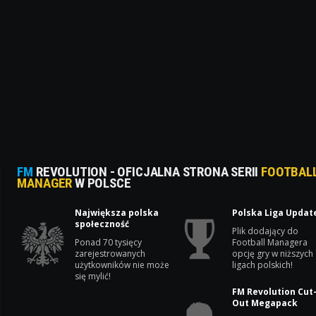
FM
REVOLUTION - OFICJALNA STRONA SERII
FOOTBAL
MANAGER
W POLSCE
Największa polska
Polska Liga Updat
społeczność
Plik dodający do
Ponad 70 tysięcy
Football Managera
zarejestrowanych
opcję gry w niższych
użytkowników nie może
ligach polskich!
się mylić!
FM Revolution Cut
Out Megapack