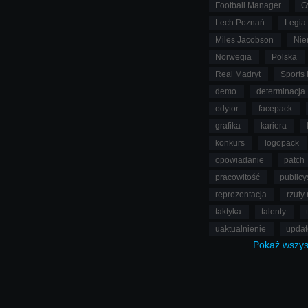
Football Manager
G
wersji...
Lech Poznań
Legia
Wywiady
09.08
Rem-8
Koment
Miles Jacobson
Nie
Czytano: 12722 r
Norwegia
Polska
Real Madryt
Sports 
demo
determinacja
edytor
facepack
grafika
kariera
konkurs
logopack
opowiadanie
patch
pracowitość
publicy
reprezentacja
rzuty
taktyka
talenty
uaktualnienie
upda
Pokaż
wszys