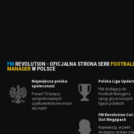
FM
REVOLUTION - OFICJALNA STRONA SERII
FOOTBAL
MANAGER
W POLSCE
Największa polska
Polska Liga Updat
społeczność
Plik dodający do
Ponad 70 tysięcy
Football Managera
zarejestrowanych
opcję gry w niższych
użytkowników nie może
ligach polskich!
się mylić!
FM Revolution Cut
Out Megapack
Największy, w pełni
dostępny zestaw zdj