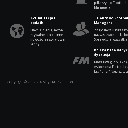
piłkarzy do Football
Managera.
Aktualizacje i
Talenty do Footbal
dodatki
Managera
Uaktualnienia, nowe
Znajdziesz u nas setk
grywalne kraje i inne
nazwisk wonderkidó
nowości ze światowej
Sprawdź je wszystkie
sceny.
Polska baza danyc
dyskusja
Masz uwagi do jakoś
wykonania Ekstrakla
lub 1. ligi? Napisz tuta
Copyright © 2002-2026 by FM Revolution