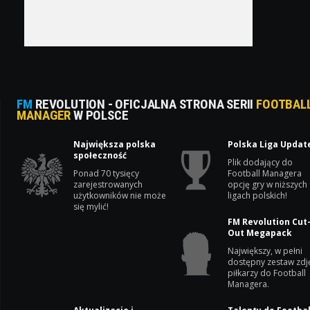
FM
REVOLUTION - OFICJALNA STRONA SERII
FOOTBAL
MANAGER
W POLSCE
Największa polska
Polska Liga Updat
społeczność
Plik dodający do
Ponad 70 tysięcy
Football Managera
zarejestrowanych
opcję gry w niższych
użytkowników nie może
ligach polskich!
się mylić!
FM Revolution Cut
Out Megapack
Największy, w pełni
dostępny zestaw zdj
piłkarzy do Football
Managera.