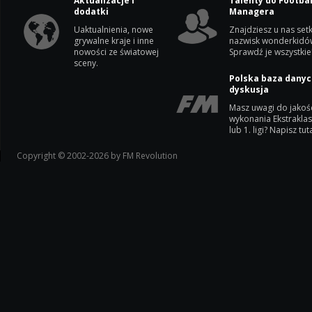
Aktualizacje i
Talenty do Footbal
dodatki
Managera
Uaktualnienia, nowe
Znajdziesz u nas setk
grywalne kraje i inne
nazwisk wonderkidó
nowości ze światowej
Sprawdź je wszystkie
sceny.
Polska baza danyc
dyskusja
Masz uwagi do jakoś
wykonania Ekstrakla
lub 1. ligi? Napisz tuta
Copyright © 2002-2026 by FM Revolution