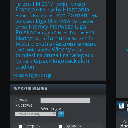
FM 2017
FM 2016
Football Manager
Francja
Hiszpania
GKS Tychy
Lech Poznań
Holandia
Hongkong
Legia
Liga Mistrzów
Warszawa
Manchester
Niemcy
Pierwsza Liga
United
Polska
Real
Portugalia
Primera Division
Rumunia
T-
Madryt
Rosja
Serie C2
Mobile Ekstraklasa
Ukraina
Widzew
Włochy
Łódź
Wisła Kraków
austria
facepack
bundesliga
druga liga
kitspack
logopack
skin
grafika
stadion
Pokaż
wszystkie
tagi
WYSZUKIWARKA
Slowo
kluczowe:
Wersja gry:
Po
Facepacki
Logopacki
(
dzi