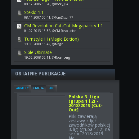
08.12.2006 18:26, @Rocky_84
Steklo 1.1
08.11.2007 00:41, @TomDixon77
CM Revolution Cut-Out Megapack v.1.1
01.07.2013 18:32, @CM Revolution
Turnstyle III (Magic Edition)
19.03.2008 11:42, @Magic
Siple Ultimate
19.02.2008 02:11, @Rosenberg
OSTATNIE PUBLIKACJE
ARTYKUŁY
GRAFIKA
PLIKI
Polska 3. Liga
(grupa 1 i 2) -
2018/2019 [Cut-
Out]
Pliki zawierają
zestawy zdjęć
zawodników polskiej
3. ligi (grupa 1 i 2) na
sezon 2018/2019.
Na...