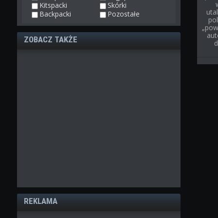
Kitspacki
Skórki
uta
Backpacki
Pozostałe
pol
„pow
aut
ZOBACZ TAKŻE
d
REKLAMA