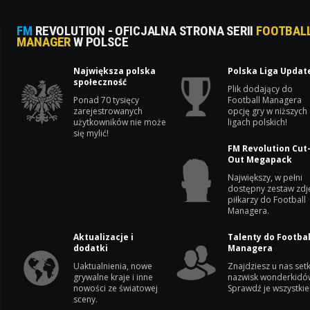
FM
REVOLUTION - OFICJALNA STRONA SERII
FOOTBAL
MANAGER
W POLSCE
Największa polska
Polska Liga Updat
społeczność
Plik dodający do
Ponad 70 tysięcy
Football Managera
zarejestrowanych
opcję gry w niższych
użytkowników nie może
ligach polskich!
się mylić!
FM Revolution Cut
Out Megapack
Największy, w pełni
dostępny zestaw zdj
piłkarzy do Football
Managera.
Aktualizacje i
Talenty do Footbal
dodatki
Managera
Uaktualnienia, nowe
Znajdziesz u nas setk
grywalne kraje i inne
nazwisk wonderkidó
nowości ze światowej
Sprawdź je wszystkie
sceny.