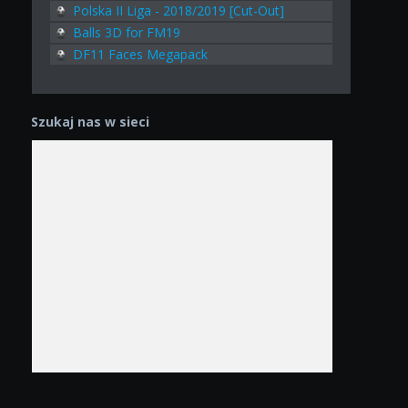
Polska II Liga - 2018/2019 [Cut-Out]
Balls 3D for FM19
DF11 Faces Megapack
Szukaj nas w sieci