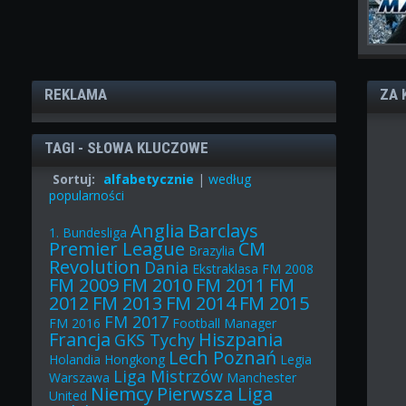
REKLAMA
ZA 
TAGI - SŁOWA KLUCZOWE
Sortuj:
alfabetycznie
|
według
popularności
Anglia
Barclays
1. Bundesliga
Premier League
CM
Brazylia
Revolution
Dania
Ekstraklasa
FM 2008
FM 2009
FM 2010
FM 2011
FM
2012
FM 2013
FM 2014
FM 2015
FM 2017
FM 2016
Football Manager
Francja
Hiszpania
GKS Tychy
Lech Poznań
Holandia
Hongkong
Legia
Liga Mistrzów
Warszawa
Manchester
Niemcy
Pierwsza Liga
United