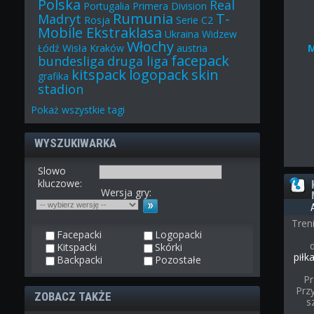
Polska
Real
Portugalia
Primera Division
Rumunia
T-
Madryt
Rosja
Serie C2
Mobile Ekstraklasa
Ukraina
Widzew
Włochy
Łódź
Wisła Kraków
austria
facepack
bundesliga
druga liga
kitspack
logopack
skin
grafika
stadion
Pokaż
wszystkie
tagi
WYSZUKIWARKA
Slowo
kluczowe:
Wersja gry:
Tren
Facepacki
Logopacki
Kitspacki
Skórki
piłk
Backpacki
Pozostałe
Pr
Przy
ZOBACZ TAKŻE
s