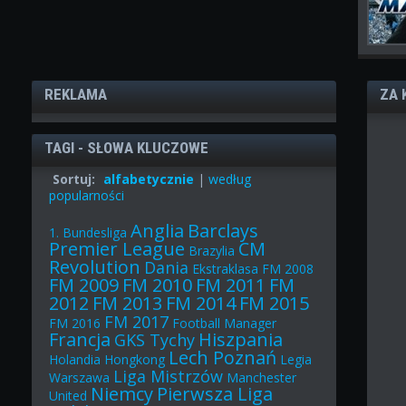
REKLAMA
ZA 
TAGI - SŁOWA KLUCZOWE
Sortuj:
alfabetycznie
|
według
popularności
Anglia
Barclays
1. Bundesliga
Premier League
CM
Brazylia
Revolution
Dania
Ekstraklasa
FM 2008
FM 2009
FM 2010
FM 2011
FM
2012
FM 2013
FM 2014
FM 2015
FM 2017
FM 2016
Football Manager
Francja
Hiszpania
GKS Tychy
Lech Poznań
Holandia
Hongkong
Legia
Liga Mistrzów
Warszawa
Manchester
Niemcy
Pierwsza Liga
United