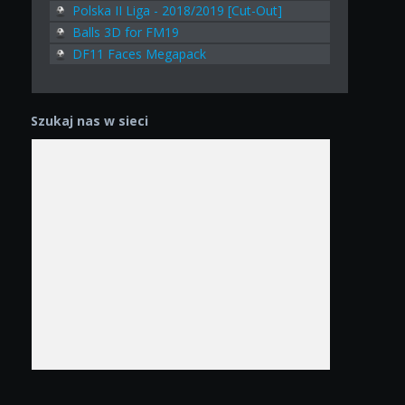
Polska II Liga - 2018/2019 [Cut-Out]
Balls 3D for FM19
DF11 Faces Megapack
Szukaj nas w sieci