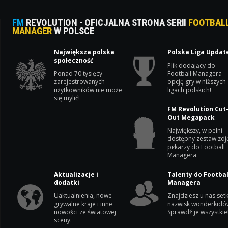
FM
REVOLUTION - OFICJALNA STRONA SERII
FOOTBAL
MANAGER
W POLSCE
Największa polska
Polska Liga Updat
społeczność
Plik dodający do
Ponad 70 tysięcy
Football Managera
zarejestrowanych
opcję gry w niższych
użytkowników nie może
ligach polskich!
się mylić!
FM Revolution Cut
Out Megapack
Największy, w pełni
dostępny zestaw zdj
piłkarzy do Football
Managera.
Aktualizacje i
Talenty do Footbal
dodatki
Managera
Uaktualnienia, nowe
Znajdziesz u nas setk
grywalne kraje i inne
nazwisk wonderkidó
nowości ze światowej
Sprawdź je wszystkie
sceny.