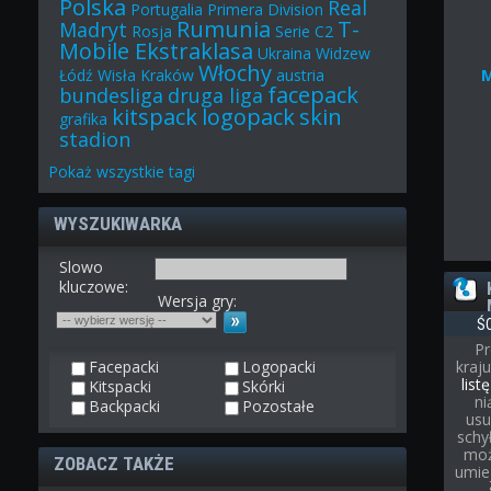
Polska
Real
Portugalia
Primera Division
Rumunia
T-
Madryt
Rosja
Serie C2
Mobile Ekstraklasa
Ukraina
Widzew
Włochy
Łódź
Wisła Kraków
austria
facepack
bundesliga
druga liga
kitspack
logopack
skin
grafika
stadion
Pokaż
wszystkie
tagi
WYSZUKIWARKA
Slowo
kluczowe:
Wersja gry:
Ś
Pr
Facepacki
Logopacki
kraj
list
Kitspacki
Skórki
ni
Backpacki
Pozostałe
usu
schył
moż
ZOBACZ TAKŻE
umie