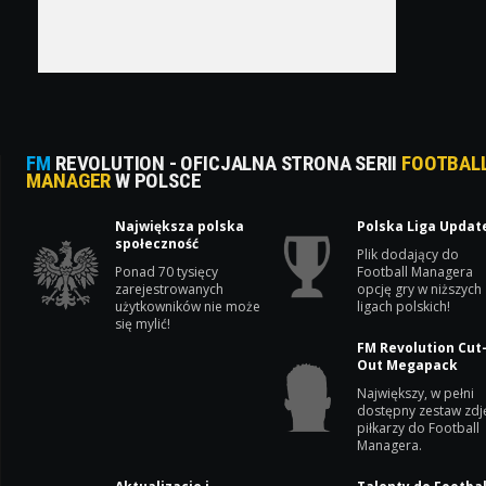
FM
REVOLUTION - OFICJALNA STRONA SERII
FOOTBAL
MANAGER
W POLSCE
Największa polska
Polska Liga Updat
społeczność
Plik dodający do
Ponad 70 tysięcy
Football Managera
zarejestrowanych
opcję gry w niższych
użytkowników nie może
ligach polskich!
się mylić!
FM Revolution Cut
Out Megapack
Największy, w pełni
dostępny zestaw zdj
piłkarzy do Football
Managera.