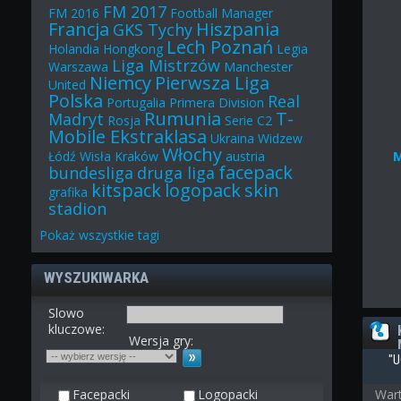
FM 2017
FM 2016
Football Manager
Francja
Hiszpania
GKS Tychy
Lech Poznań
Holandia
Hongkong
Legia
Liga Mistrzów
Warszawa
Manchester
Niemcy
Pierwsza Liga
United
Polska
Real
Portugalia
Primera Division
Rumunia
T-
Madryt
Rosja
Serie C2
Mobile Ekstraklasa
Ukraina
Widzew
Włochy
Łódź
Wisła Kraków
austria
facepack
bundesliga
druga liga
kitspack
logopack
skin
grafika
stadion
Pokaż
wszystkie
tagi
WYSZUKIWARKA
Slowo
kluczowe:
Wersja gry:
"U
Facepacki
Logopacki
Wart