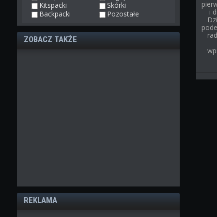
pier
Kitspacki
Skórki
i 
Backpacki
Pozostałe
Dz
pode
rad
ZOBACZ TAKŻE
wp
REKLAMA