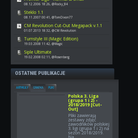
08.12.2006 18:26, @Rocky_84
Steklo 1.1
08.11.2007 00:41, @TomDixon77
CM Revolution Cut-Out Megapack v.1.1
01.07.2013 18:32, @CM Revolution
Turnstyle III (Magic Edition)
19.03.2008 11:42, @Magic
Siple Ultimate
19.02.2008 02:11, @Rosenberg
OSTATNIE PUBLIKACJE
ARTYKUŁY
GRAFIKA
PLIKI
Polska 3. Liga
(grupa 1 i 2) -
2018/2019 [Cut-
Out]
Pliki zawierają
zestawy zdjęć
zawodników polskiej
3. ligi (grupa 1 i 2) na
sezon 2018/2019.
Na...