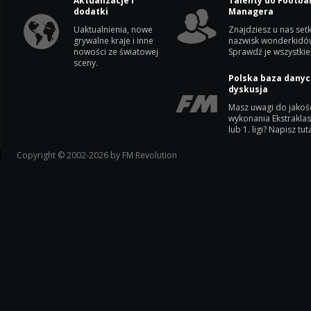
Aktualizacje i
Talenty do Footbal
dodatki
Managera
Uaktualnienia, nowe
Znajdziesz u nas setk
grywalne kraje i inne
nazwisk wonderkidó
nowości ze światowej
Sprawdź je wszystkie
sceny.
Polska baza danyc
dyskusja
Masz uwagi do jakoś
wykonania Ekstrakla
lub 1. ligi? Napisz tuta
Copyright © 2002-2026 by FM Revolution