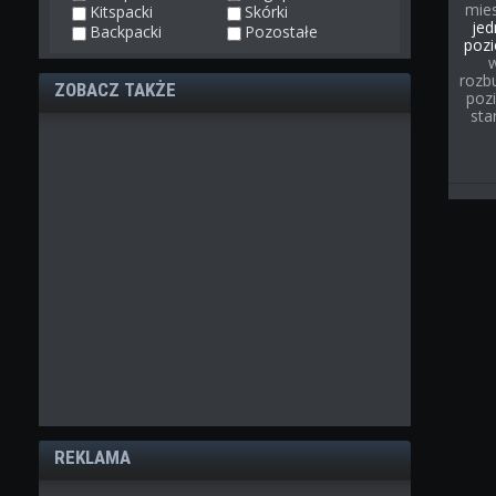
mies
Kitspacki
Skórki
jed
Backpacki
Pozostałe
pozi
rozb
ZOBACZ TAKŻE
poz
sta
REKLAMA