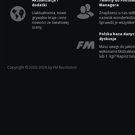
Aktualizacje i
Talenty do Footbal
dodatki
Managera
Uaktualnienia, nowe
Znajdziesz u nas setk
grywalne kraje i inne
nazwisk wonderkidó
nowości ze światowej
Sprawdź je wszystkie
sceny.
Polska baza danyc
dyskusja
Masz uwagi do jakoś
wykonania Ekstrakla
lub 1. ligi? Napisz tuta
Copyright © 2002-2026 by FM Revolution