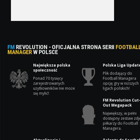
FM
REVOLUTION - OFICJALNA STRONA SERII
FOOTBAL
MANAGER
W POLSCE
Największa polska
Polska Liga Updat
społeczność
Plik dodający do
Ponad 70 tysięcy
Football Managera
zarejestrowanych
opcję gry w niższych
użytkowników nie może
ligach polskich!
się mylić!
FM Revolution Cut
Out Megapack
Największy, w pełni
dostępny zestaw zdj
piłkarzy do Football
Managera.