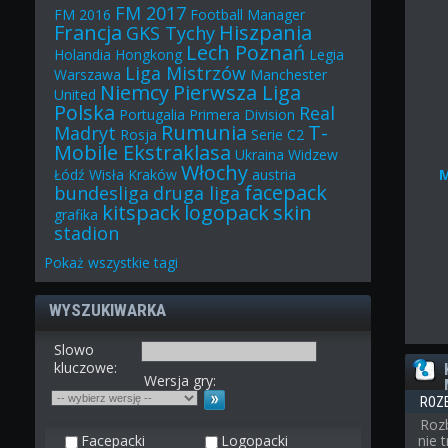
FM 2017
FM 2016
Football Manager
Francja
Hiszpania
GKS Tychy
Lech Poznań
Holandia
Hongkong
Legia
Liga Mistrzów
Warszawa
Manchester
Niemcy
Pierwsza Liga
United
Polska
Real
Portugalia
Primera Division
Rumunia
T-
Madryt
Rosja
Serie C2
Mobile Ekstraklasa
Ukraina
Widzew
Włochy
Łódź
Wisła Kraków
austria
facepack
bundesliga
druga liga
kitspack
logopack
skin
grafika
stadion
Pokaż
wszystkie
tagi
WYSZUKIWARKA
Slowo
kluczowe:
Wersja gry:
ROZ
Roz
Facepacki
Logopacki
nie 