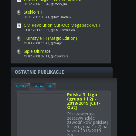
08.12.2006 18:26, @Rocky_84
Steklo 1.1
08.11.2007 00:41, @TomDixon77
CM Revolution Cut-Out Megapack v.1.1
01.07.2013 18:32, @CM Revolution
Turnstyle III (Magic Edition)
19.03.2008 11:42, @Magic
Siple Ultimate
19.02.2008 02:11, @Rosenberg
OSTATNIE PUBLIKACJE
ARTYKUŁY
GRAFIKA
PLIKI
Polska 3. Liga
(grupa 1 i 2) -
2018/2019 [Cut-
Out]
Pliki zawierają
zestawy zdjęć
zawodników polskiej
3. ligi (grupa 1 i 2) na
sezon 2018/2019.
Na...