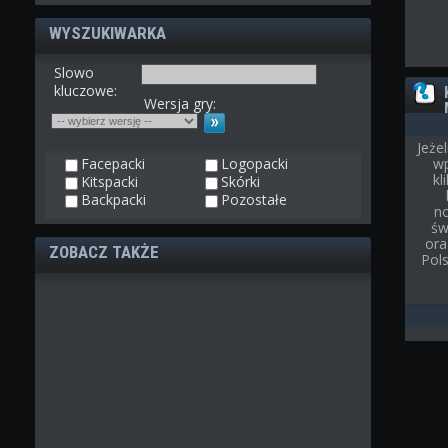
WYSZUKIWARKA
Slowo
kluczowe:
Wersja gry:
Jeże
Facepacki
Logopacki
wp
kl
Kitspacki
Skórki
Backpacki
Pozostałe
n
św
ora
ZOBACZ TAKŻE
Pol