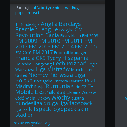
Sortuj:
alfabetycznie
|
według
popularności
Anglia
Barclays
1. Bundesliga
Premier League
CM
Brazylia
Revolution
Dania
Ekstraklasa
FM 2008
FM 2009
FM 2010
FM 2011
FM
2012
FM 2013
FM 2014
FM 2015
FM 2017
FM 2016
Football Manager
Francja
Hiszpania
GKS Tychy
Lech Poznań
Holandia
Hongkong
Legia
Liga Mistrzów
Warszawa
Manchester
Niemcy
Pierwsza Liga
United
Polska
Real
Portugalia
Primera Division
Rumunia
T-
Madryt
Rosja
Serie C2
Mobile Ekstraklasa
Ukraina
Widzew
Włochy
Łódź
Wisła Kraków
austria
facepack
bundesliga
druga liga
kitspack
logopack
skin
grafika
stadion
Pokaż
wszystkie
tagi