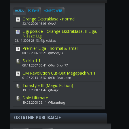
OCENA
POBRANE
KOMENTOWANE
Orange Ekstraklasa - normal
22.10.2006 16:03, @AXA
Ligi polskie - Orange Ekstraklasa, II Liga,
Niższe Ligi
23.11.2006 23:43, @jakubkwa
Premier Liga - normal & small
08.12.2006 18:26, @Rocky_84
Steklo 1.1
08.11.2007 00:41, @TomDixon77
CM Revolution Cut-Out Megapack v.1.1
01.07.2013 18:32, @CM Revolution
Turnstyle III (Magic Edition)
19.03.2008 11:42, @Magic
Siple Ultimate
19.02.2008 02:11, @Rosenberg
OSTATNIE PUBLIKACJE