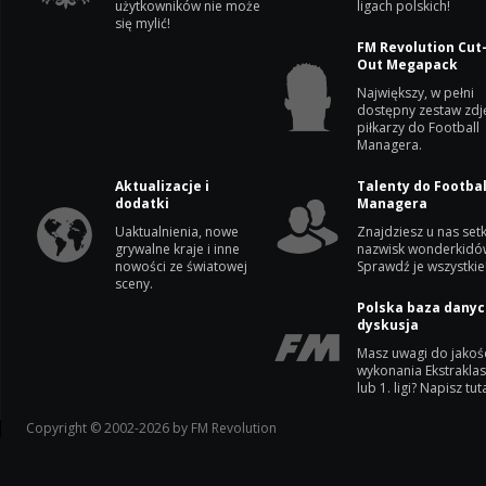
użytkowników nie może
ligach polskich!
się mylić!
FM Revolution Cut
Out Megapack
Największy, w pełni
dostępny zestaw zdj
piłkarzy do Football
Managera.
Aktualizacje i
Talenty do Footbal
dodatki
Managera
Uaktualnienia, nowe
Znajdziesz u nas setk
grywalne kraje i inne
nazwisk wonderkidó
nowości ze światowej
Sprawdź je wszystkie
sceny.
Polska baza danyc
dyskusja
Masz uwagi do jakoś
wykonania Ekstrakla
lub 1. ligi? Napisz tuta
Copyright © 2002-2026 by FM Revolution