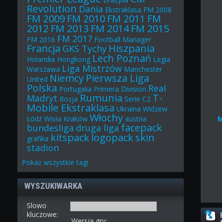
Revolution
Dania
Ekstraklasa
FM 2008
FM 2009
FM 2010
FM 2011
FM
2012
FM 2013
FM 2014
FM 2015
FM 2017
FM 2016
Football Manager
Francja
Hiszpania
GKS Tychy
Lech Poznań
Holandia
Hongkong
Legia
Liga Mistrzów
Warszawa
Manchester
Niemcy
Pierwsza Liga
United
Polska
Real
Portugalia
Primera Division
Rumunia
T-
Madryt
Rosja
Serie C2
Mobile Ekstraklasa
Ukraina
Widzew
Włochy
Łódź
Wisła Kraków
austria
facepack
bundesliga
druga liga
kitspack
logopack
skin
grafika
stadion
Pokaż
wszystkie
tagi
WYSZUKIWARKA
Slowo
kluczowe:
Wersja gry: