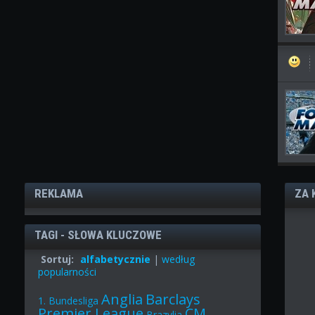
REKLAMA
ZA 
TAGI - SŁOWA KLUCZOWE
Sortuj:
alfabetycznie
|
według
popularności
Anglia
Barclays
1. Bundesliga
Premier League
CM
Brazylia