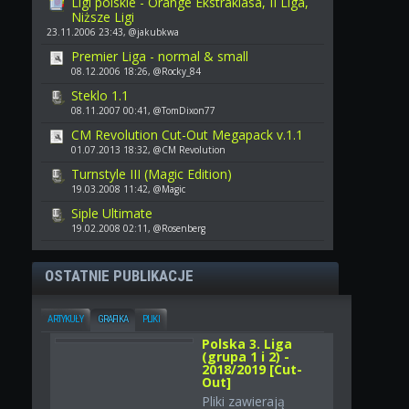
Ligi polskie - Orange Ekstraklasa, II Liga,
Niższe Ligi
23.11.2006 23:43, @jakubkwa
Premier Liga - normal & small
08.12.2006 18:26, @Rocky_84
Steklo 1.1
08.11.2007 00:41, @TomDixon77
CM Revolution Cut-Out Megapack v.1.1
01.07.2013 18:32, @CM Revolution
Turnstyle III (Magic Edition)
19.03.2008 11:42, @Magic
Siple Ultimate
19.02.2008 02:11, @Rosenberg
OSTATNIE PUBLIKACJE
ARTYKUŁY
GRAFIKA
PLIKI
Polska 3. Liga
(grupa 1 i 2) -
2018/2019 [Cut-
Out]
Pliki zawierają