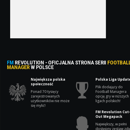
FM
REVOLUTION - OFICJALNA STRONA SERII
FOOTBAL
MANAGER
W POLSCE
Największa polska
Polska Liga Updat
społeczność
Plik dodający do
Ponad 70 tysięcy
Football Managera
zarejestrowanych
opcję gry w niższych
użytkowników nie może
ligach polskich!
się mylić!
FM Revolution Cut
Out Megapack
Największy, w pełni
dostępny zestaw zdj