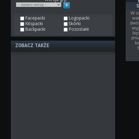
S
W o
Facepacki
Logopacki
war
dwóc
Kitspacki
Skórki
wyj
Backpacki
Pozostałe
bę
zmi
b
ZOBACZ TAKŻE