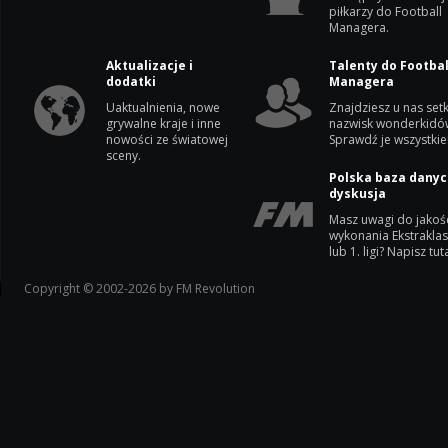
piłkarzy do Football
Managera.
Aktualizacje i
Talenty do Footbal
dodatki
Managera
Uaktualnienia, nowe
Znajdziesz u nas setk
grywalne kraje i inne
nazwisk wonderkidó
nowości ze światowej
Sprawdź je wszystkie
sceny.
Polska baza danyc
dyskusja
Masz uwagi do jakoś
wykonania Ekstrakla
lub 1. ligi? Napisz tuta
Copyright © 2002-2026 by FM Revolution