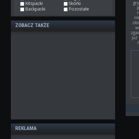
gry
Kitspacki
Skórki
p
Backpacki
Pozostałe
mł
obi
ZOBACZ TAKŻE
w
zgad
już
REKLAMA