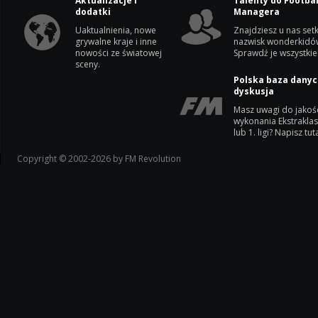
Aktualizacje i
Talenty do Footbal
dodatki
Managera
Uaktualnienia, nowe
Znajdziesz u nas setk
grywalne kraje i inne
nazwisk wonderkidó
nowości ze światowej
Sprawdź je wszystkie
sceny.
Polska baza danyc
dyskusja
Masz uwagi do jakoś
wykonania Ekstrakla
lub 1. ligi? Napisz tuta
Copyright © 2002-2026 by FM Revolution