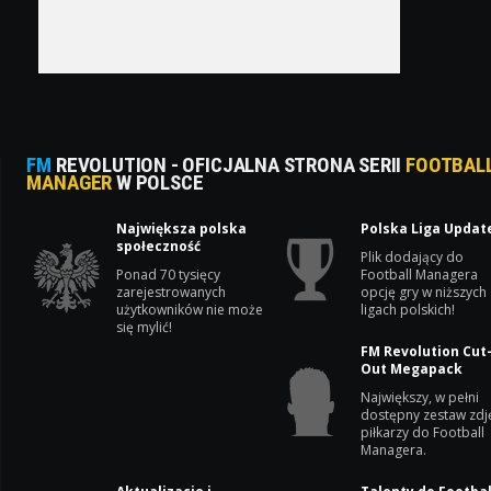
FM
REVOLUTION - OFICJALNA STRONA SERII
FOOTBAL
MANAGER
W POLSCE
Największa polska
Polska Liga Updat
społeczność
Plik dodający do
Ponad 70 tysięcy
Football Managera
zarejestrowanych
opcję gry w niższych
użytkowników nie może
ligach polskich!
się mylić!
FM Revolution Cut
Out Megapack
Największy, w pełni
dostępny zestaw zdj
piłkarzy do Football
Managera.