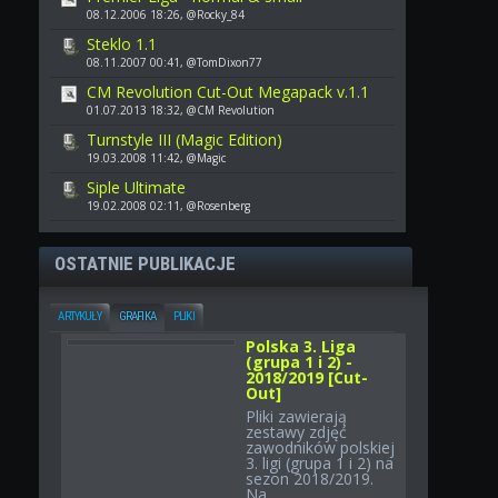
08.12.2006 18:26, @Rocky_84
Steklo 1.1
08.11.2007 00:41, @TomDixon77
CM Revolution Cut-Out Megapack v.1.1
01.07.2013 18:32, @CM Revolution
Turnstyle III (Magic Edition)
19.03.2008 11:42, @Magic
Siple Ultimate
19.02.2008 02:11, @Rosenberg
OSTATNIE PUBLIKACJE
ARTYKUŁY
GRAFIKA
PLIKI
Polska 3. Liga
(grupa 1 i 2) -
2018/2019 [Cut-
Out]
Pliki zawierają
zestawy zdjęć
zawodników polskiej
3. ligi (grupa 1 i 2) na
sezon 2018/2019.
Na...