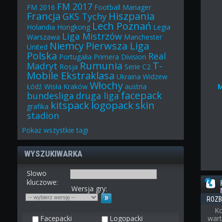
FM 2017
FM 2016
Football Manager
Francja
Hiszpania
GKS Tychy
Lech Poznań
Holandia
Hongkong
Legia
Liga Mistrzów
Warszawa
Manchester
Niemcy
Pierwsza Liga
United
Polska
Real
Portugalia
Primera Division
Rumunia
T-
Madryt
Rosja
Serie C2
Mobile Ekstraklasa
Ukraina
Widzew
Włochy
Łódź
Wisła Kraków
austria
facepack
bundesliga
druga liga
kitspack
logopack
skin
grafika
stadion
Pokaż
wszystkie
tagi
WYSZUKIWARKA
Slowo
kluczowe:
Wersja gry:
ROZB
Ko
Facepacki
Logopacki
wart