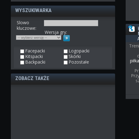
WYSZUKIWARKA
Slowo
kluczowe:
Wersja gry:
Tren
Facepacki
Logopacki
Kitspacki
Skórki
piłk
Backpacki
Pozostałe
Pr
Przy
ZOBACZ TAKŻE
s