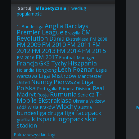
Sortuj:
alfabetycznie
|
według
popularności
Anglia
Barclays
1. Bundesliga
Premier League
CM
Brazylia
Revolution
Dania
Ekstraklasa
FM 2008
FM 2009
FM 2010
FM 2011
FM
2012
FM 2013
FM 2014
FM 2015
FM 2017
FM 2016
Football Manager
Francja
Hiszpania
GKS Tychy
Lech Poznań
Holandia
Hongkong
Legia
Liga Mistrzów
Warszawa
Manchester
Niemcy
Pierwsza Liga
United
Polska
Real
Portugalia
Primera Division
Rumunia
T-
Madryt
Rosja
Serie C2
Mobile Ekstraklasa
Ukraina
Widzew
Włochy
Łódź
Wisła Kraków
austria
facepack
bundesliga
druga liga
kitspack
logopack
skin
grafika
stadion
Pokaż
wszystkie
tagi