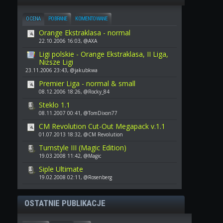
OCENA
POBRANE
KOMENTOWANE
Orange Ekstraklasa - normal
22.10.2006 16:03, @AXA
Ligi polskie - Orange Ekstraklasa, II Liga,
Niższe Ligi
23.11.2006 23:43, @jakubkwa
Premier Liga - normal & small
08.12.2006 18:26, @Rocky_84
Steklo 1.1
08.11.2007 00:41, @TomDixon77
CM Revolution Cut-Out Megapack v.1.1
01.07.2013 18:32, @CM Revolution
Turnstyle III (Magic Edition)
19.03.2008 11:42, @Magic
Siple Ultimate
19.02.2008 02:11, @Rosenberg
OSTATNIE PUBLIKACJE