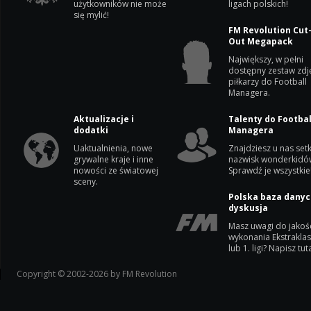
użytkowników nie może
ligach polskich!
się mylić!
FM Revolution Cut
Out Megapack
Największy, w pełni
dostępny zestaw zdj
piłkarzy do Football
Managera.
Aktualizacje i
Talenty do Footbal
dodatki
Managera
Uaktualnienia, nowe
Znajdziesz u nas setk
grywalne kraje i inne
nazwisk wonderkidó
nowości ze światowej
Sprawdź je wszystkie
sceny.
Polska baza danyc
dyskusja
Masz uwagi do jakoś
wykonania Ekstrakla
lub 1. ligi? Napisz tuta
Copyright © 2002-2026 by FM Revolution