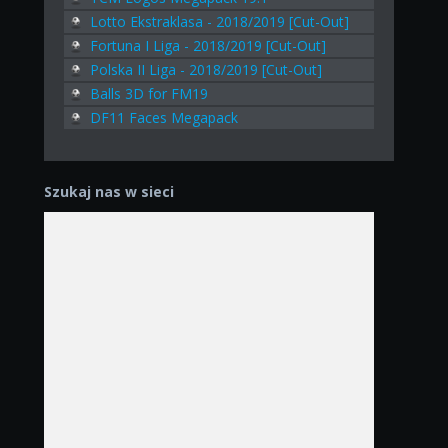
Lotto Ekstraklasa - 2018/2019 [Cut-Out]
Fortuna I Liga - 2018/2019 [Cut-Out]
Polska II Liga - 2018/2019 [Cut-Out]
Balls 3D for FM19
DF11 Faces Megapack
Szukaj nas w sieci