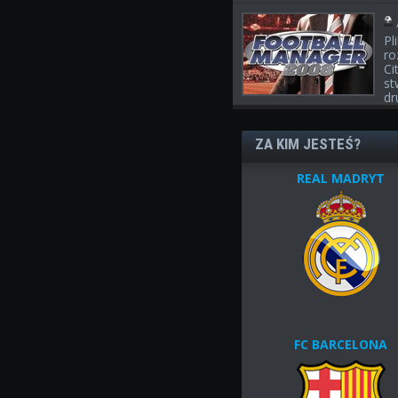
Pl
ro
Ci
st
dr
ZA KIM JESTEŚ?
REAL MADRYT
FC BARCELONA