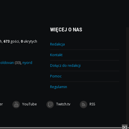
WIĘCEJ O NAS
h,
673
gości,
0
ukrytych
Redakcja
Kontakt
oldovan
(33)
,
nyord
Dołącz do redakcji
Pomoc
Regulamin
er
YouTube
Twitch.tv
RSS
[x]