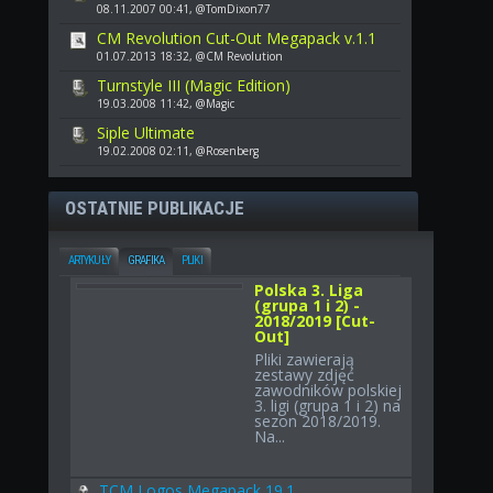
08.11.2007 00:41, @TomDixon77
CM Revolution Cut-Out Megapack v.1.1
01.07.2013 18:32, @CM Revolution
Turnstyle III (Magic Edition)
19.03.2008 11:42, @Magic
Siple Ultimate
19.02.2008 02:11, @Rosenberg
OSTATNIE PUBLIKACJE
ARTYKUŁY
GRAFIKA
PLIKI
Polska 3. Liga
(grupa 1 i 2) -
2018/2019 [Cut-
Out]
Pliki zawierają
zestawy zdjęć
zawodników polskiej
3. ligi (grupa 1 i 2) na
sezon 2018/2019.
Na...
TCM Logos Megapack 19.1