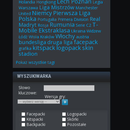
Lech Poznań
Holandia
Hongkong
Legia
Liga Mistrzów
Warszawa
Manchester
Niemcy
Pierwsza Liga
United
Polska
Real
Portugalia
Primera Division
Rumunia
T-
Madryt
Rosja
Serie C2
Mobile Ekstraklasa
Ukraina
Widzew
Włochy
Łódź
Wisła Kraków
austria
facepack
bundesliga
druga liga
kitspack
logopack
skin
grafika
stadion
Pokaż
wszystkie
tagi
WYSZUKIWARKA
Slowo
kluczowe:
Wersja gry:
Facepacki
Logopacki
Kitspacki
Skórki
Backpacki
Pozostałe