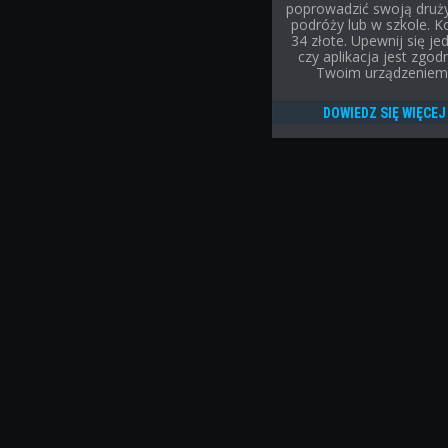
poprowadzić swoją druż
podróży lub w szkole. K
34 złote. Upewnij się je
czy aplikacja jest zgod
Twoim urządzeniem
DOWIEDZ SIĘ WIĘCEJ