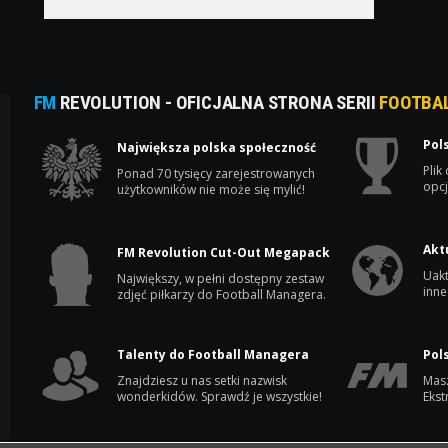
FM
REVOLUTION - OFICJALNA STRONA SERII
FOOTBA
Pol
Największa polska społeczność
Plik
Ponad 70 tysięcy zarejestrowanych
opcj
użytkowników nie może się mylić!
Akt
FM Revolution Cut-Out Megapack
Uakt
Największy, w pełni dostępny zestaw
inne
zdjęć piłkarzy do Football Managera.
Talenty do Football Managera
Pol
Znajdziesz u nas setki nazwisk
Masz
wonderkidów. Sprawdź je wszystkie!
Ekst