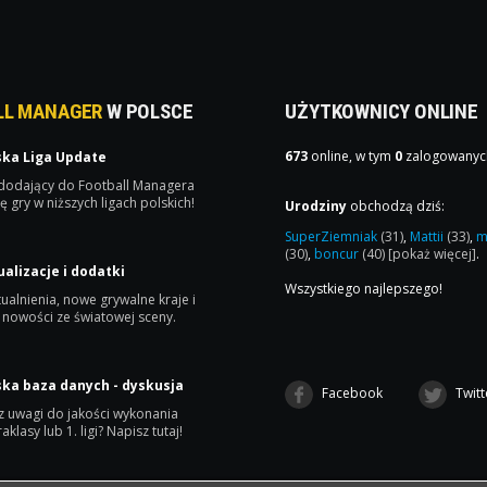
LL MANAGER
W POLSCE
UŻYTKOWNICY ONLINE
673
online, w tym
0
zalogowanyc
ska Liga Update
 dodający do Football Managera
ę gry w niższych ligach polskich!
Urodziny
obchodzą dziś:
SuperZiemniak
(31)
,
Mattii
(33)
,
m
(30)
,
boncur
(40)
[pokaż więcej]
.
ualizacje i dodatki
Wszystkiego najlepszego!
ualnienia, nowe grywalne kraje i
 nowości ze światowej sceny.
ska baza danych - dyskusja
Facebook
Twitt
 uwagi do jakości wykonania
raklasy lub 1. ligi? Napisz tutaj!