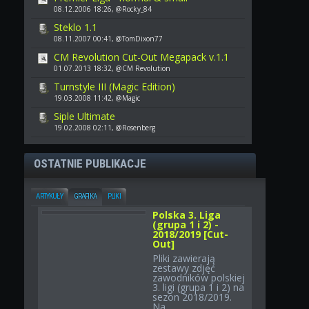
08.12.2006 18:26, @Rocky_84
Steklo 1.1
08.11.2007 00:41, @TomDixon77
CM Revolution Cut-Out Megapack v.1.1
01.07.2013 18:32, @CM Revolution
Turnstyle III (Magic Edition)
19.03.2008 11:42, @Magic
Siple Ultimate
19.02.2008 02:11, @Rosenberg
OSTATNIE PUBLIKACJE
ARTYKUŁY
GRAFIKA
PLIKI
Polska 3. Liga
(grupa 1 i 2) -
2018/2019 [Cut-
Out]
Pliki zawierają
zestawy zdjęć
zawodników polskiej
3. ligi (grupa 1 i 2) na
sezon 2018/2019.
Na...