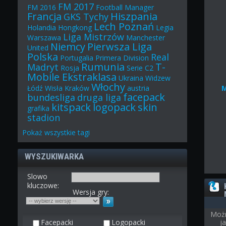
FM 2017
FM 2016
Football Manager
Francja
Hiszpania
GKS Tychy
Lech Poznań
Holandia
Hongkong
Legia
Liga Mistrzów
Warszawa
Manchester
Niemcy
Pierwsza Liga
United
Polska
Real
Portugalia
Primera Division
Rumunia
T-
Madryt
Rosja
Serie C2
Mobile Ekstraklasa
Ukraina
Widzew
Włochy
Łódź
Wisła Kraków
austria
facepack
bundesliga
druga liga
kitspack
logopack
skin
grafika
stadion
Pokaż
wszystkie
tagi
WYSZUKIWARKA
Slowo
kluczowe:
Wersja gry:
Możn
Facepacki
Logopacki
j