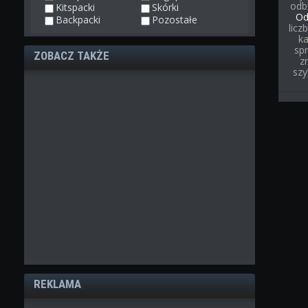
odb
Kitspacki
Skórki
Od
Backpacki
Pozostałe
licz
ka
spr
ZOBACZ TAKŻE
z
szy
REKLAMA