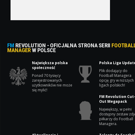
FM
REVOLUTION - OFICJALNA STRONA SERII
FOOTBAL
MANAGER
W POLSCE
Największa polska
Polska Liga Updat
społeczność
Plik dodający do
Ponad 70 tysięcy
Football Managera
zarejestrowanych
opcję gry w niższych
użytkowników nie może
ligach polskich!
się mylić!
FM Revolution Cut
Out Megapack
Największy, w pełni
dostępny zestaw zdj
piłkarzy do Football
Managera.