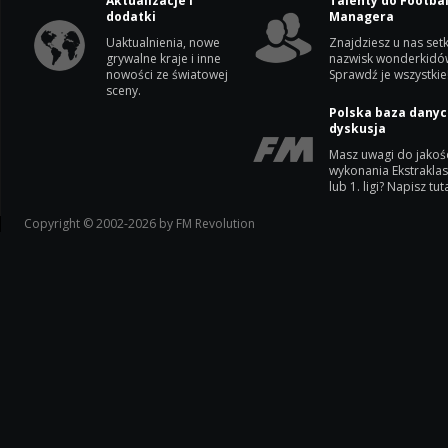
Aktualizacje i
Talenty do Footbal
dodatki
Managera
Uaktualnienia, nowe
Znajdziesz u nas setk
grywalne kraje i inne
nazwisk wonderkidó
nowości ze światowej
Sprawdź je wszystkie
sceny.
Polska baza danyc
dyskusja
Masz uwagi do jakoś
wykonania Ekstrakla
lub 1. ligi? Napisz tuta
Copyright © 2002-2026 by FM Revolution