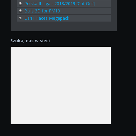
Polska II Liga - 2018/2019 [Cut-Out]
Balls 3D for FM19
DF11 Faces Megapack
Szukaj nas w sieci