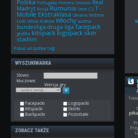
Polska
Real
Portugalia
Primera Division
Rumunia
T-
Madryt
Rosja
Serie C2
Mobile Ekstraklasa
Ukraina
Widzew
Włochy
Łódź
Wisła Kraków
austria
facepack
bundesliga
druga liga
kitspack
logopack
skin
grafika
stadion
Pokaż
wszystkie
tagi
WYSZUKIWARKA
Slowo
kluczowe:
Wersja gry:
Tren
Facepacki
Logopacki
Kitspacki
Skórki
piłk
Backpacki
Pozostałe
Pr
Przy
ZOBACZ TAKŻE
s