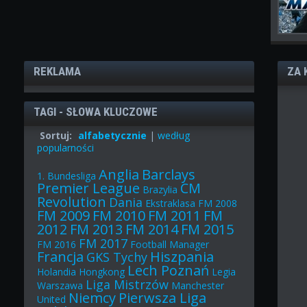
REKLAMA
ZA 
TAGI - SŁOWA KLUCZOWE
Sortuj:
alfabetycznie
|
według
popularności
Anglia
Barclays
1. Bundesliga
Premier League
CM
Brazylia
Revolution
Dania
Ekstraklasa
FM 2008
FM 2009
FM 2010
FM 2011
FM
2012
FM 2013
FM 2014
FM 2015
FM 2017
FM 2016
Football Manager
Francja
Hiszpania
GKS Tychy
Lech Poznań
Holandia
Hongkong
Legia
Liga Mistrzów
Warszawa
Manchester
Niemcy
Pierwsza Liga
United