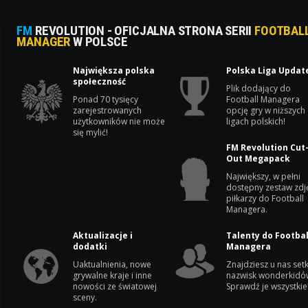
FM
REVOLUTION - OFICJALNA STRONA SERII
FOOTBAL
MANAGER
W POLSCE
Największa polska
Polska Liga Updat
społeczność
Plik dodający do
Ponad 70 tysięcy
Football Managera
zarejestrowanych
opcję gry w niższych
użytkowników nie może
ligach polskich!
się mylić!
FM Revolution Cut
Out Megapack
Największy, w pełni
dostępny zestaw zdj
piłkarzy do Football
Managera.
Aktualizacje i
Talenty do Footbal
dodatki
Managera
Uaktualnienia, nowe
Znajdziesz u nas setk
grywalne kraje i inne
nazwisk wonderkidó
nowości ze światowej
Sprawdź je wszystkie
sceny.