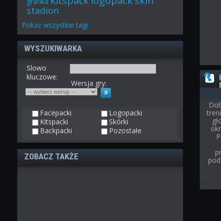
kitspack
logopack
skin
grafika
stadion
Pokaż
wszystkie
tagi
WYSZUKIWARKA
Slowo
kluczowe:
Wersja gry:
Dob
Facepacki
Logopacki
tre
gł
Kitspacki
Skórki
ok
Backpacki
Pozostałe
P
p
ZOBACZ TAKŻE
pod