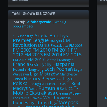
TAGI - SŁOWA KLUCZOWE
Sortuj:
alfabetycznie
|
według
popularności
Anglia
Barclays
1. Bundesliga
Premier League
CM
Brazylia
Revolution
Dania
Ekstraklasa
FM 2008
FM 2009
FM 2010
FM 2011
FM
2012
FM 2013
FM 2014
FM 2015
FM 2017
FM 2016
Football Manager
Francja
Hiszpania
GKS Tychy
Lech Poznań
Holandia
Hongkong
Legia
Liga Mistrzów
Warszawa
Manchester
Niemcy
Pierwsza Liga
United
Polska
Real
Portugalia
Primera Division
Rumunia
T-
Madryt
Rosja
Serie C2
Mobile Ekstraklasa
Ukraina
Widzew
Włochy
Łódź
Wisła Kraków
austria
facepack
bundesliga
druga liga