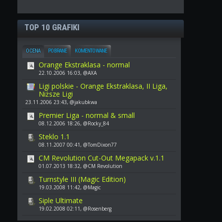
TOP 10 GRAFIKI
OCENA
POBRANE
KOMENTOWANE
Orange Ekstraklasa - normal
22.10.2006 16:03, @AXA
Ligi polskie - Orange Ekstraklasa, II Liga,
Niższe Ligi
23.11.2006 23:43, @jakubkwa
Premier Liga - normal & small
08.12.2006 18:26, @Rocky_84
Steklo 1.1
08.11.2007 00:41, @TomDixon77
CM Revolution Cut-Out Megapack v.1.1
01.07.2013 18:32, @CM Revolution
Turnstyle III (Magic Edition)
19.03.2008 11:42, @Magic
Siple Ultimate
19.02.2008 02:11, @Rosenberg