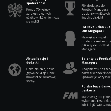
społeczność
Plik dodający do
Ponad 70 tysięcy
Football Managera
zarejestrowanych
opcję gry w niższych
użytkowników nie może
ligach polskich!
się mylić!
FM Revolution Cut
Out Megapack
Największy, w pełni
dostępny zestaw zdj
piłkarzy do Football
Managera.
Aktualizacje i
Talenty do Footbal
dodatki
Managera
Uaktualnienia, nowe
Znajdziesz u nas setk
grywalne kraje i inne
nazwisk wonderkidó
nowości ze światowej
Sprawdź je wszystkie
sceny.
Polska baza danyc
dyskusja
Masz uwagi do jakoś
wykonania Ekstrakla
lub 1. ligi? Napisz tuta