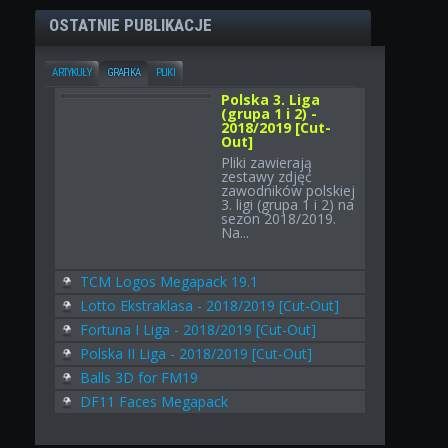
OSTATNIE PUBLIKACJE
ARTYKUŁY
GRAFIKA
PLIKI
Polska 3. Liga
(grupa 1 i 2) -
2018/2019 [Cut-
Out]
Pliki zawierają
zestawy zdjęć
zawodników polskiej
3. ligi (grupa 1 i 2) na
sezon 2018/2019.
Na...
TCM Logos Megapack 19.1
Lotto Ekstraklasa - 2018/2019 [Cut-Out]
Fortuna I Liga - 2018/2019 [Cut-Out]
Polska II Liga - 2018/2019 [Cut-Out]
Balls 3D for FM19
DF11 Faces Megapack