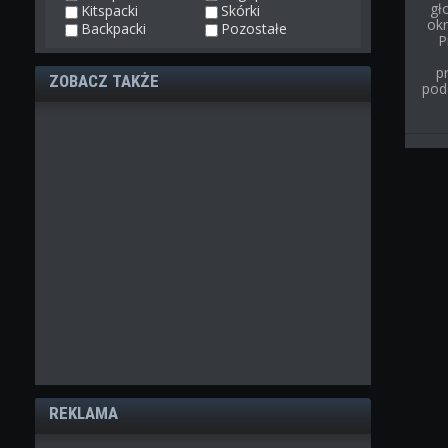
gł
Kitspacki
Skórki
ok
Backpacki
Pozostałe
P
p
ZOBACZ TAKŻE
pod
REKLAMA