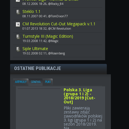
08.12.2006 18:26, @Rocky_84
Steklo 1.1
08.11.2007 00:41, @TomDixon77
CM Revolution Cut-Out Megapack v.1.1
01.07.2013 18:32, @CM Revolution
Turnstyle III (Magic Edition)
19.03.2008 11:42, @Magic
Siple Ultimate
19.02.2008 02:11, @Rosenberg
OSTATNIE PUBLIKACJE
ARTYKUŁY
GRAFIKA
PLIKI
Polska 3. Liga
(grupa 1 i 2) -
2018/2019 [Cut-
Out]
Pliki zawierają
zestawy zdjęć
zawodników polskiej
3. ligi (grupa 1 i 2) na
sezon 2018/2019.
Na...