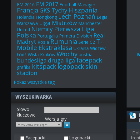
FM 2017
FM 2016
Football Manager
Francja
Hiszpania
GKS Tychy
Lech Poznań
Holandia
Hongkong
Legia
Liga Mistrzów
Warszawa
Manchester
Niemcy
Pierwsza Liga
United
Polska
Real
Portugalia
Primera Division
Rumunia
T-
Madryt
Rosja
Serie C2
Mobile Ekstraklasa
Ukraina
Widzew
Włochy
Łódź
Wisła Kraków
austria
facepack
bundesliga
druga liga
kitspack
logopack
skin
grafika
stadion
Pokaż
wszystkie
tagi
WYSZUKIWARKA
Slowo
kluczowe:
Wersja gry:
Dob
Facepacki
Logopacki
tre