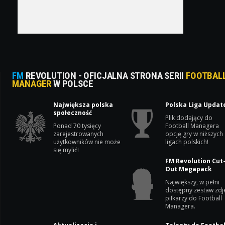
FM
REVOLUTION - OFICJALNA STRONA SERII
FOOTBAL
MANAGER
W POLSCE
Największa polska
Polska Liga Updat
społeczność
Plik dodający do
Ponad 70 tysięcy
Football Managera
zarejestrowanych
opcję gry w niższych
użytkowników nie może
ligach polskich!
się mylić!
FM Revolution Cut
Out Megapack
Największy, w pełni
dostępny zestaw zdj
piłkarzy do Football
Managera.