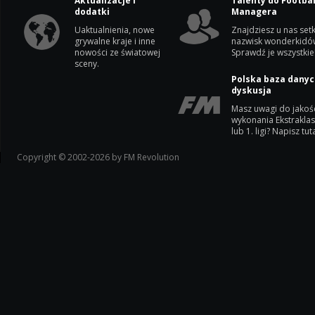
Aktualizacje i
Talenty do Footbal
dodatki
Managera
Uaktualnienia, nowe
Znajdziesz u nas setk
grywalne kraje i inne
nazwisk wonderkidó
nowości ze światowej
Sprawdź je wszystkie
sceny.
Polska baza danyc
dyskusja
Masz uwagi do jakoś
wykonania Ekstrakla
lub 1. ligi? Napisz tuta
Copyright © 2002-2026 by FM Revolution