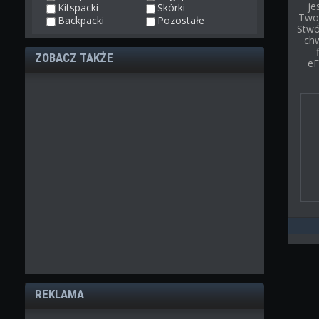
je
Kitspacki
Skórki
Twoj
Backpacki
Pozostałe
Stwór
chw
ZOBACZ TAKŻE
eF
REKLAMA