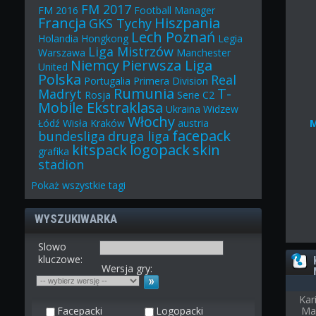
FM 2017
FM 2016
Football Manager
Francja
Hiszpania
GKS Tychy
Lech Poznań
Holandia
Hongkong
Legia
Liga Mistrzów
Warszawa
Manchester
Niemcy
Pierwsza Liga
United
Polska
Real
Portugalia
Primera Division
Rumunia
T-
Madryt
Rosja
Serie C2
Mobile Ekstraklasa
Ukraina
Widzew
Włochy
Łódź
Wisła Kraków
austria
facepack
bundesliga
druga liga
kitspack
logopack
skin
grafika
stadion
Pokaż
wszystkie
tagi
WYSZUKIWARKA
Slowo
kluczowe:
Wersja gry:
Kar
Facepacki
Logopacki
Ma