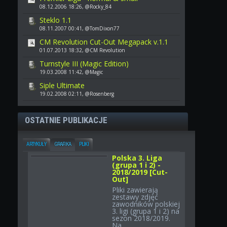
08.12.2006 18:26, @Rocky_84
Steklo 1.1
08.11.2007 00:41, @TomDixon77
CM Revolution Cut-Out Megapack v.1.1
01.07.2013 18:32, @CM Revolution
Turnstyle III (Magic Edition)
19.03.2008 11:42, @Magic
Siple Ultimate
19.02.2008 02:11, @Rosenberg
OSTATNIE PUBLIKACJE
ARTYKUŁY
GRAFIKA
PLIKI
Polska 3. Liga
(grupa 1 i 2) -
2018/2019 [Cut-
Out]
Pliki zawierają
zestawy zdjęć
zawodników polskiej
3. ligi (grupa 1 i 2) na
sezon 2018/2019.
Na...