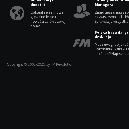
Aktualizacje i
Talenty do Footbal
dodatki
Managera
Uaktualnienia, nowe
Znajdziesz u nas setk
grywalne kraje i inne
nazwisk wonderkidó
nowości ze światowej
Sprawdź je wszystkie
sceny.
Polska baza danyc
dyskusja
Masz uwagi do jakoś
wykonania Ekstrakla
lub 1. ligi? Napisz tuta
Copyright © 2002-2026 by FM Revolution