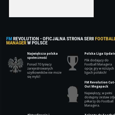
FM
REVOLUTION - OFICJALNA STRONA SERII
FOOTBAL
MANAGER
W POLSCE
Największa polska
Polska Liga Updat
społeczność
Plik dodający do
Ponad 70 tysięcy
Football Managera
zarejestrowanych
opcję gry w niższych
użytkowników nie może
ligach polskich!
się mylić!
FM Revolution Cut
Out Megapack
Największy, w pełni
dostępny zestaw zdj
piłkarzy do Football
Managera.