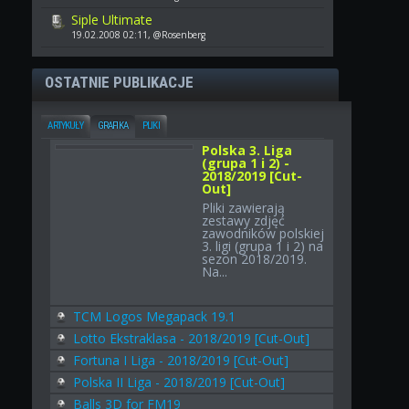
Siple Ultimate
19.02.2008 02:11, @Rosenberg
OSTATNIE PUBLIKACJE
ARTYKUŁY
GRAFIKA
PLIKI
Polska 3. Liga
(grupa 1 i 2) -
2018/2019 [Cut-
Out]
Pliki zawierają
zestawy zdjęć
zawodników polskiej
3. ligi (grupa 1 i 2) na
sezon 2018/2019.
Na...
TCM Logos Megapack 19.1
Lotto Ekstraklasa - 2018/2019 [Cut-Out]
Fortuna I Liga - 2018/2019 [Cut-Out]
Polska II Liga - 2018/2019 [Cut-Out]
Balls 3D for FM19