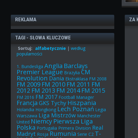
REKLAMA
ZA 
TAGI - SŁOWA KLUCZOWE
Sortuj:
alfabetycznie
|
według
popularności
Anglia
Barclays
1. Bundesliga
Premier League
CM
Brazylia
Revolution
Dania
Ekstraklasa
FM 2008
FM 2009
FM 2010
FM 2011
FM
2012
FM 2013
FM 2014
FM 2015
FM 2017
FM 2016
Football Manager
Francja
Hiszpania
GKS Tychy
Lech Poznań
Holandia
Hongkong
Legia
Liga Mistrzów
Warszawa
Manchester
Niemcy
Pierwsza Liga
United
Polska
Real
Portugalia
Primera Division
Rumunia
T-
Madryt
Rosja
Serie C2