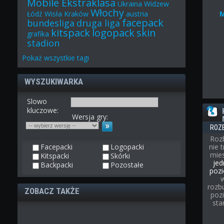
Mobile Ekstraklasa
Ukraina
Widzew
Włochy
Łódź
Wisła Kraków
austria
facepack
bundesliga
druga liga
kitspack
logopack
skin
grafika
stadion
Pokaż
wszystkie
tagi
WYSZUKIWARKA
Slowo
kluczowe:
Wersja gry:
ROZ
Roz
Facepacki
Logopacki
nie 
mies
Kitspacki
Skórki
jed
Backpacki
Pozostałe
pozi
rozb
ZOBACZ TAKŻE
poz
sta