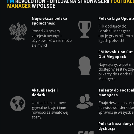
FM
REVOLUTION - OFICJALNA STRONA SERII
FOOTBAL
MANAGER
W POLSCE
Największa polska
Polska Liga Updat
społeczność
Plik dodający do
Ponad 70 tysięcy
Football Managera
zarejestrowanych
opcję gry w niższych
użytkowników nie może
ligach polskich!
się mylić!
FM Revolution Cut
Out Megapack
Największy, w pełni
dostępny zestaw zdj
piłkarzy do Football
Managera.
Aktualizacje i
Talenty do Footbal
dodatki
Managera
Uaktualnienia, nowe
Znajdziesz u nas setk
grywalne kraje i inne
nazwisk wonderkidó
nowości ze światowej
Sprawdź je wszystkie
sceny.
Polska baza danyc
dyskusja