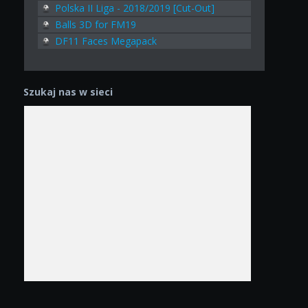
Polska II Liga - 2018/2019 [Cut-Out]
Balls 3D for FM19
DF11 Faces Megapack
Szukaj nas w sieci