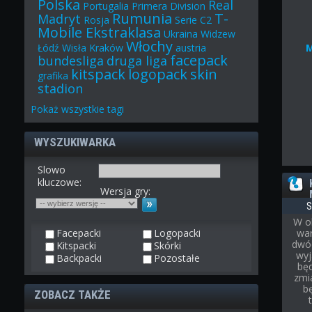
Polska
Real
Portugalia
Primera Division
Rumunia
T-
Madryt
Rosja
Serie C2
Mobile Ekstraklasa
Ukraina
Widzew
Włochy
Łódź
Wisła Kraków
austria
facepack
bundesliga
druga liga
kitspack
logopack
skin
grafika
stadion
Pokaż
wszystkie
tagi
WYSZUKIWARKA
Slowo
kluczowe:
Wersja gry:
S
W o
Facepacki
Logopacki
war
dwóc
Kitspacki
Skórki
wyj
Backpacki
Pozostałe
bę
zmi
b
ZOBACZ TAKŻE