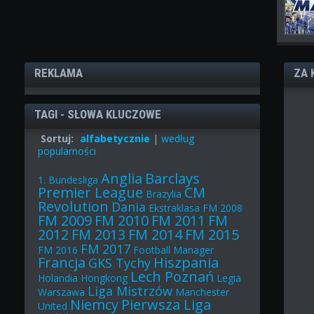
REKLAMA
ZA 
TAGI - SŁOWA KLUCZOWE
Sortuj:
alfabetycznie
|
według
popularności
Anglia
Barclays
1. Bundesliga
Premier League
CM
Brazylia
Revolution
Dania
Ekstraklasa
FM 2008
FM 2009
FM 2010
FM 2011
FM
2012
FM 2013
FM 2014
FM 2015
FM 2017
FM 2016
Football Manager
Francja
Hiszpania
GKS Tychy
Lech Poznań
Holandia
Hongkong
Legia
Liga Mistrzów
Warszawa
Manchester
Niemcy
Pierwsza Liga
United