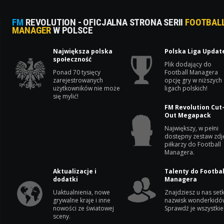
FM
REVOLUTION - OFICJALNA STRONA SERII
FOOTBAL
MANAGER
W POLSCE
Największa polska
Polska Liga Updat
społeczność
Plik dodający do
Ponad 70 tysięcy
Football Managera
zarejestrowanych
opcję gry w niższych
użytkowników nie może
ligach polskich!
się mylić!
FM Revolution Cut
Out Megapack
Największy, w pełni
dostępny zestaw zdj
piłkarzy do Football
Managera.
Aktualizacje i
Talenty do Footbal
dodatki
Managera
Uaktualnienia, nowe
Znajdziesz u nas setk
grywalne kraje i inne
nazwisk wonderkidó
nowości ze światowej
Sprawdź je wszystkie
sceny.