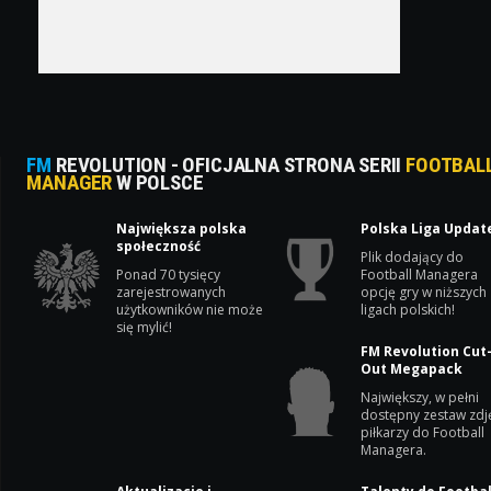
FM
REVOLUTION - OFICJALNA STRONA SERII
FOOTBAL
MANAGER
W POLSCE
Największa polska
Polska Liga Updat
społeczność
Plik dodający do
Ponad 70 tysięcy
Football Managera
zarejestrowanych
opcję gry w niższych
użytkowników nie może
ligach polskich!
się mylić!
FM Revolution Cut
Out Megapack
Największy, w pełni
dostępny zestaw zdj
piłkarzy do Football
Managera.