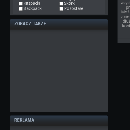
asys
Kitspacki
Skórki
p
Backpacki
Pozostałe
Może
z ni
dłu
ZOBACZ TAKŻE
kon
REKLAMA