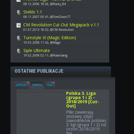
08.12.2006 18:26, @Rocky_84
Steklo 1.1
08.11.2007 00:41, @TomDixon77
CM Revolution Cut-Out Megapack v.1.1
01.07.2013 18:32, @CM Revolution
Turnstyle III (Magic Edition)
19.03.2008 11:42, @Magic
Siple Ultimate
19.02.2008 02:11, @Rosenberg
OSTATNIE PUBLIKACJE
ARTYKUŁY
GRAFIKA
PLIKI
Polska 3. Liga
(grupa 1 i 2) -
2018/2019 [Cut-
Out]
Pliki zawierają
zestawy zdjęć
zawodników polskiej
3. ligi (grupa 1 i 2) na
sezon 2018/2019.
Na...