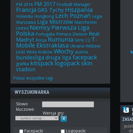
FM 2017
FM 2016
Football Manager
Francja
Hiszpania
GKS Tychy
Lech Poznań
Holandia
Hongkong
Legia
Liga Mistrzów
Warszawa
Manchester
Niemcy
Pierwsza Liga
United
Polska
Real
Portugalia
Primera Division
Rumunia
T-
Madryt
Rosja
Serie C2
Mobile Ekstraklasa
Ukraina
Widzew
Włochy
Łódź
Wisła Kraków
austria
facepack
bundesliga
druga liga
kitspack
logopack
skin
grafika
stadion
Pokaż
wszystkie
tagi
WYSZUKIWARKA
Slowo
kluczowe:
Wersja gry:
ZASA
Jeże
Facepacki
Logopacki
d