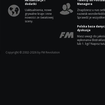
Aktualizacje i
Talenty do Footbal
dodatki
Managera
Uaktualnienia, nowe
Znajdziesz u nas setk
grywalne kraje i inne
nazwisk wonderkidó
nowości ze światowej
Sprawdź je wszystkie
sceny.
Polska baza danyc
dyskusja
Masz uwagi do jakoś
wykonania Ekstrakla
lub 1. ligi? Napisz tuta
Copyright © 2002-2026 by FM Revolution