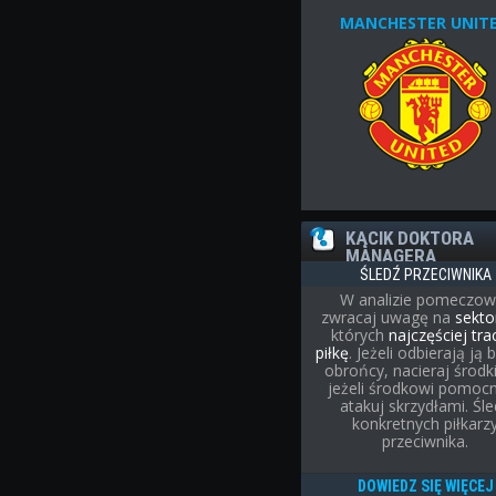
MANCHESTER UNIT
KĄCIK DOKTORA
MANAGERA
ŚLEDŹ PRZECIWNIKA
W analizie pomeczow
zwracaj uwagę na
sekto
których
najczęściej tra
piłkę
. Jeżeli odbierają ją 
obrońcy, nacieraj środk
jeżeli środkowi pomocn
atakuj skrzydłami. Śl
konkretnych piłkarz
przeciwnika.
DOWIEDZ SIĘ WIĘCEJ