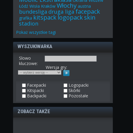
Ukraina
Widzew
Włochy
Łódź
Wisła Kraków
austria
facepack
bundesliga
druga liga
kitspack
logopack
skin
grafika
stadion
Pokaż
wszystkie
tagi
WYSZUKIWARKA
Slowo
kluczowe:
Wersja gry:
Facepacki
Logopacki
Kitspacki
Skórki
Backpacki
Pozostałe
ZOBACZ TAKŻE