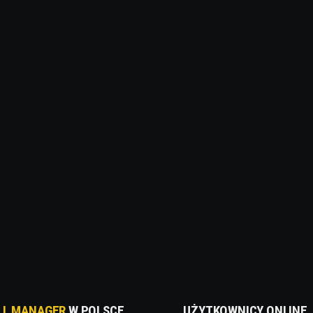
LL MANAGER
W POLSCE
UŻYTKOWNICY ONLINE