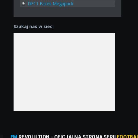
DF11 Faces Megapack
Szukaj nas w sieci
FM
REVOLUTION - OFICJALNA STRONA SERII
FOOTBA