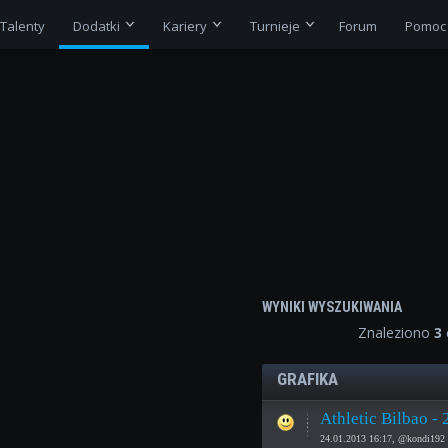
Talenty
Dodatki
Kariery
Turnieje
Forum
Pomoc
WYNIKI WYSZUKIWANIA
Znaleziono
3
GRAFIKA
Athletic Bilbao -
24.01.2013 16:17, @kondi192 