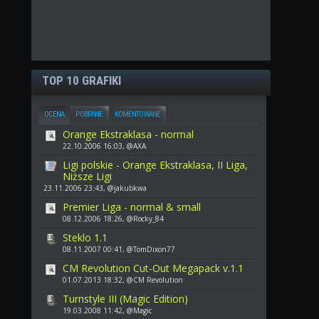
TOP 10 GRAFIKI
OCENA
POBRANE
KOMENTOWANE
Orange Ekstraklasa - normal
22.10.2006 16:03, @AXA
Ligi polskie - Orange Ekstraklasa, II Liga,
Niższe Ligi
23.11.2006 23:43, @jakubkwa
Premier Liga - normal & small
08.12.2006 18:26, @Rocky_84
Steklo 1.1
08.11.2007 00:41, @TomDixon77
CM Revolution Cut-Out Megapack v.1.1
01.07.2013 18:32, @CM Revolution
Turnstyle III (Magic Edition)
19.03.2008 11:42, @Magic