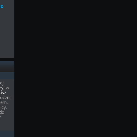
ED
ej
ry
, w
cisz
boczni
iem,
icy,
edź
y