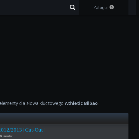
Zaloguj
elementy dla słowa kluczowego
Athletic Bilbao
.
 2012/2013 [Cut-Out]
& marrtac