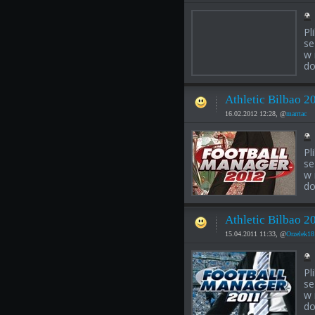
Pl
se
w 
do
Athletic Bilbao 2
16.02.2012 12:28, @
marrtac
Pl
se
w 
do
Athletic Bilbao 2
15.04.2011 11:33, @
Orzelek18
Pl
se
w 
do