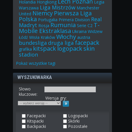
Lech Poznań
Holandia
Hongkong
Legia
Liga Mistrzów
Warszawa
Manchester
Niemcy
Pierwsza Liga
United
Polska
Real
Portugalia
Primera Division
Rumunia
T-
Madryt
Rosja
Serie C2
Mobile Ekstraklasa
Ukraina
Widzew
Włochy
Łódź
Wisła Kraków
austria
facepack
bundesliga
druga liga
kitspack
logopack
skin
grafika
stadion
Pokaż
wszystkie
tagi
WYSZUKIWARKA
Slowo
kluczowe:
Wersja gry:
Facepacki
Logopacki
Kitspacki
Skórki
Backpacki
Pozostałe