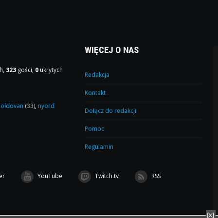
WIĘCEJ O NAS
h,
323
gości,
0
ukrytych
Redakcja
Kontakt
oldovan
(33)
,
nyord
Dołącz do redakcji
Pomoc
Regulamin
er
YouTube
Twitch.tv
RSS
[x]