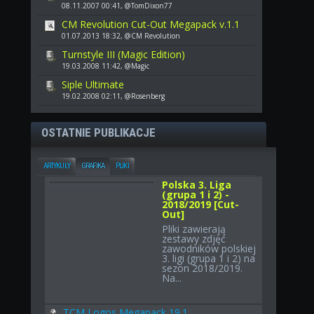
08.11.2007 00:41, @TomDixon77
CM Revolution Cut-Out Megapack v.1.1
01.07.2013 18:32, @CM Revolution
Turnstyle III (Magic Edition)
19.03.2008 11:42, @Magic
Siple Ultimate
19.02.2008 02:11, @Rosenberg
OSTATNIE PUBLIKACJE
ARTYKUŁY
GRAFIKA
PLIKI
Polska 3. Liga
(grupa 1 i 2) -
2018/2019 [Cut-
Out]
Pliki zawierają
zestawy zdjęć
zawodników polskiej
3. ligi (grupa 1 i 2) na
sezon 2018/2019.
Na...
TCM Logos Megapack 19.1