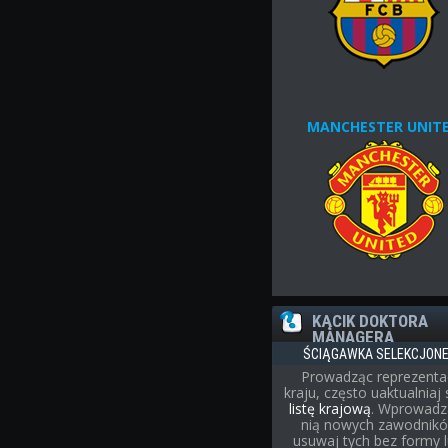
MANCHESTER UNIT
KĄCIK DOKTORA
MANAGERA
ŚCIĄGAWKA SELEKCJON
Prowadząc reprezenta
kraju, często uaktualniaj
listę krajową
. Wprowadz
nią nowych zawodnikó
usuwaj tych bez formy l