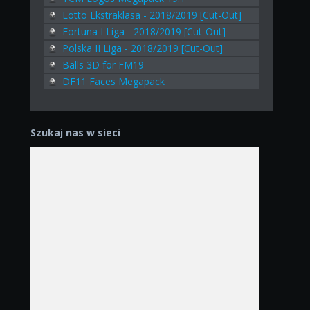
Lotto Ekstraklasa - 2018/2019 [Cut-Out]
Fortuna I Liga - 2018/2019 [Cut-Out]
Polska II Liga - 2018/2019 [Cut-Out]
Balls 3D for FM19
DF11 Faces Megapack
Szukaj nas w sieci