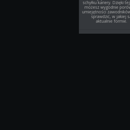
schyłku kariery. Dzięki tej 
możesz wygodnie poró
umiejętności zawodnikó
sprawdzić, w jakiej s
aktualnie formie.