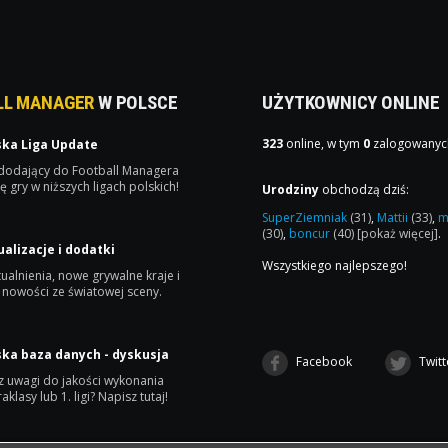
LL MANAGER
W POLSCE
UŻYTKOWNICY ONLINE
323
online, w tym
0
zalogowanyc
ska Liga Update
 dodający do Football Managera
ę gry w niższych ligach polskich!
Urodziny
obchodzą dziś:
SuperZiemniak
(31)
,
Mattii
(33)
,
m
(30)
,
boncur
(40)
[pokaż więcej]
.
ualizacje i dodatki
Wszystkiego najlepszego!
ualnienia, nowe grywalne kraje i
 nowości ze światowej sceny.
ska baza danych - dyskusja
Facebook
Twitt
 uwagi do jakości wykonania
raklasy lub 1. ligi? Napisz tutaj!