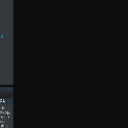
ED
ERA
cję
 swoją
aj na
w i
ub u