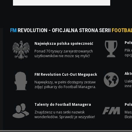
FM
REVOLUTION - OFICJALNA STRONA SERII
FOOTBA
Pol
Największa polska społeczność
Plik
Ponad 70 tysięcy zarejestrowanych
opcj
użytkowników nie może się mylić!
Akt
FM Revolution Cut-Out Megapack
Uakt
Największy, w pełni dostępny zestaw
inne
zdjęć piłkarzy do Football Managera.
Talenty do Football Managera
Pol
Znajdziesz u nas setki nazwisk
Masz
wonderkidów. Sprawdź je wszystkie!
Ekst