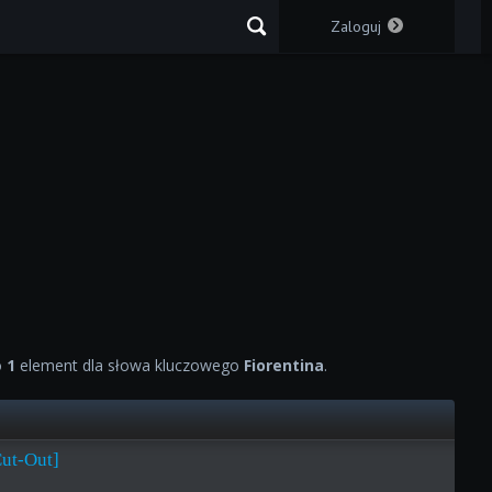
Zaloguj
o
1
element dla słowa kluczowego
Fiorentina
.
Cut-Out]