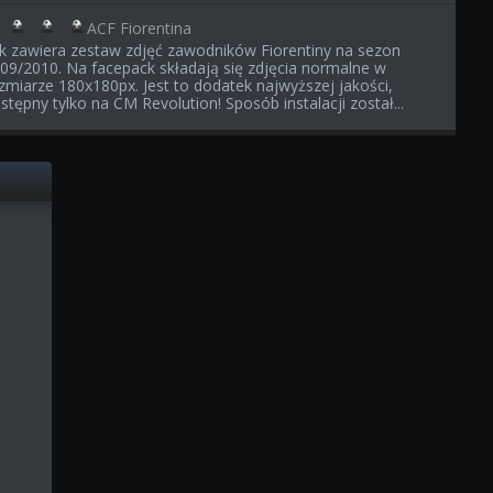
ACF Fiorentina
ik zawiera zestaw zdjęć zawodników Fiorentiny na sezon
09/2010. Na facepack składają się zdjęcia normalne w
zmiarze 180x180px. Jest to dodatek najwyższej jakości,
stępny tylko na CM Revolution! Sposób instalacji został...