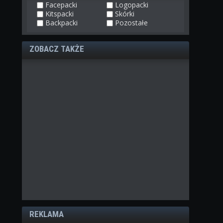
Facepacki
Logopacki
Kitspacki
Skórki
Backpacki
Pozostałe
ZOBACZ TAKŻE
REKLAMA