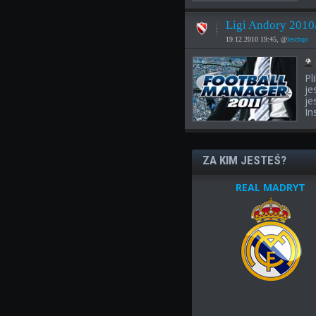
Ligi Andory 2010
19.12.2010 19:45, @
leschqo
Pl
je
je
In
ZA KIM JESTEŚ?
REAL MADRYT