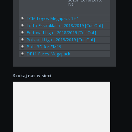
Na...
TCM Logos Megapack 19.1
Lotto Ekstraklasa - 2018/2019 [Cut-Out]
Fortuna I Liga - 2018/2019 [Cut-Out]
Polska II Liga - 2018/2019 [Cut-Out]
Balls 3D for FM19
DF11 Faces Megapack
Szukaj nas w sieci