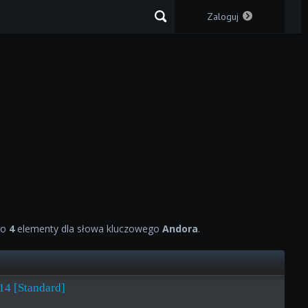
Zaloguj
no
4
elementy dla słowa kluczowego
Andora
.
14 [Standard]