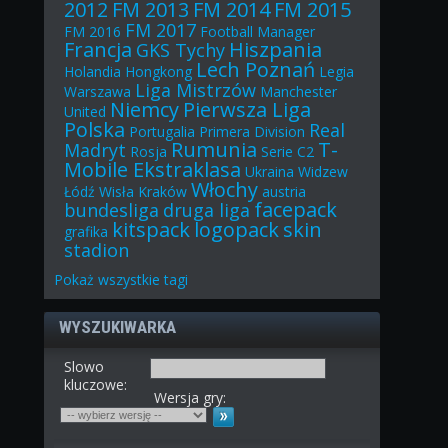
2012
FM 2013
FM 2014
FM 2015
FM 2017
FM 2016
Football Manager
Francja
Hiszpania
GKS Tychy
Lech Poznań
Holandia
Hongkong
Legia
Liga Mistrzów
Warszawa
Manchester
Niemcy
Pierwsza Liga
United
Polska
Real
Portugalia
Primera Division
Rumunia
T-
Madryt
Rosja
Serie C2
Mobile Ekstraklasa
Ukraina
Widzew
Włochy
Łódź
Wisła Kraków
austria
facepack
bundesliga
druga liga
kitspack
logopack
skin
grafika
stadion
Pokaż
wszystkie
tagi
WYSZUKIWARKA
Slowo
kluczowe:
Wersja gry: