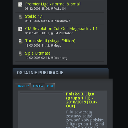
Premier Liga - normal & small
08.12.2006 18:26, @Rocky_84
Steklo 1.1
08.11.2007 00:41, @TomDixon77
CM Revolution Cut-Out Megapack v.1.1
01.07.2013 18:32, @CM Revolution
Turnstyle III (Magic Edition)
19.03.2008 11:42, @Magic
Siple Ultimate
19.02.2008 02:11, @Rosenberg
OSTATNIE PUBLIKACJE
ARTYKUŁY
GRAFIKA
PLIKI
Polska 3. Liga
(grupa 1 i 2) -
2018/2019 [Cut-
Out]
Pliki zawierają
zestawy zdjęć
zawodników polskiej
3. ligi (grupa 1 i 2) na
sezon 2018/2019.