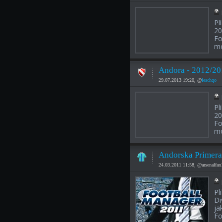
Pl
20
Fo
mo
Andora - 2012/20
29.07.2013 19:20, @
leschqo
Pl
20
Fo
mo
Andorska Primera
24.03.2011 11:58, @arsenalfa
Pl
Di
ja
Fo