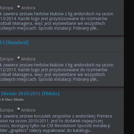
Europa
Andora
ik zawiera zestaw herbów klubów z lig andorskich na sezon
13/2014. Każde logo jest przystosowane do rozmiarów
otball Managera, więc jest wyświetlane we wszystkich
żliwych miejscach. Sposób instalacji: Pobrany plik...
13 [Standard]
Europa
Andora
ik zawiera zestaw herbów klubów z lig andorskich na sezon
12/2013. Każde logo jest przystosowane do rozmiarów
otball Managera, więc jest wyświetlane we wszystkich
żliwych miejscach. Sposób instalacji: Pobrany plik...
 Divisio 2010/2011 [FbKits]
n1 & Marco Talhadas
Europa
Andora
ik zawiera zestaw koszulek zespołów z andorskiej Primera
visio na sezon 2010/2011. Jest to dodatek najwyższej
kości, dostępny tylko na CM Revolution! Sposób instalacji:
lder „graphics” należy wypakować do katalogu...