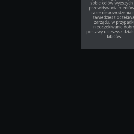
sobie celów wyższych 
przewidywania mediów
razie niepowodzenia 
zawiedziesz oczekiw
zarządu, w przypadk
nieoczekiwanie dobr
postawy ucieszysz działa
kibiców.