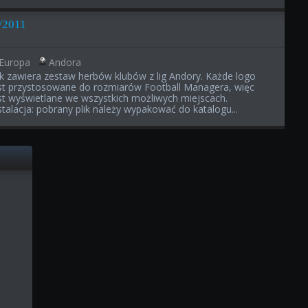
/2011
Europa
Andora
ik zawiera zestaw herbów klubów z lig Andory. Każde logo
st przystosowane do rozmiarów Football Managera, więc
st wyświetlane we wszystkich możliwych miejscach.
stalacja: pobrany plik należy wypakować do katalogu...