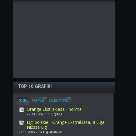
TOP 10 GRAFIKI
OCENA
POBRANE
KOMENTOWANE
Orange Ekstraklasa - normal
22.10.2006 16:03, @AXA
Ligi polskie - Orange Ekstraklasa, II Liga,
Niższe Ligi
23.11.2006 23:43, @jakubkwa