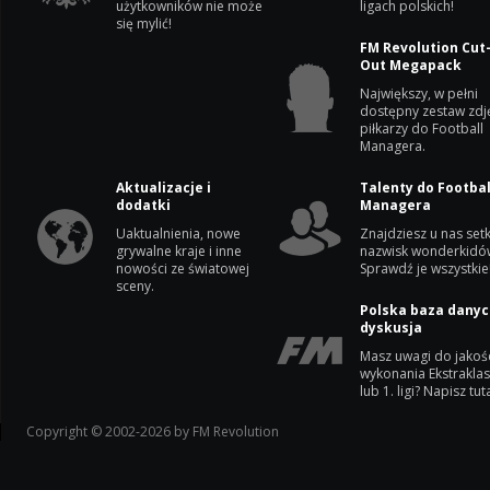
użytkowników nie może
ligach polskich!
się mylić!
FM Revolution Cut
Out Megapack
Największy, w pełni
dostępny zestaw zdj
piłkarzy do Football
Managera.
Aktualizacje i
Talenty do Footbal
dodatki
Managera
Uaktualnienia, nowe
Znajdziesz u nas setk
grywalne kraje i inne
nazwisk wonderkidó
nowości ze światowej
Sprawdź je wszystkie
sceny.
Polska baza danyc
dyskusja
Masz uwagi do jakoś
wykonania Ekstrakla
lub 1. ligi? Napisz tuta
Copyright © 2002-2026 by FM Revolution