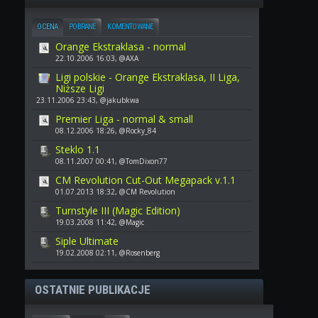
OCENA
POBRANE
KOMENTOWANE
Orange Ekstraklasa - normal
22.10.2006 16:03, @AXA
Ligi polskie - Orange Ekstraklasa, II Liga,
Niższe Ligi
23.11.2006 23:43, @jakubkwa
Premier Liga - normal & small
08.12.2006 18:26, @Rocky_84
Steklo 1.1
08.11.2007 00:41, @TomDixon77
CM Revolution Cut-Out Megapack v.1.1
01.07.2013 18:32, @CM Revolution
Turnstyle III (Magic Edition)
19.03.2008 11:42, @Magic
Siple Ultimate
19.02.2008 02:11, @Rosenberg
OSTATNIE PUBLIKACJE