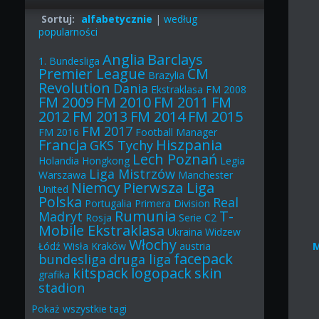
Sortuj:
alfabetycznie
|
według
popularności
Anglia
Barclays
1. Bundesliga
Premier League
CM
Brazylia
Revolution
Dania
Ekstraklasa
FM 2008
FM 2009
FM 2010
FM 2011
FM
2012
FM 2013
FM 2014
FM 2015
FM 2017
FM 2016
Football Manager
Francja
Hiszpania
GKS Tychy
Lech Poznań
Holandia
Hongkong
Legia
Liga Mistrzów
Warszawa
Manchester
Niemcy
Pierwsza Liga
United
Polska
Real
Portugalia
Primera Division
Rumunia
T-
Madryt
Rosja
Serie C2
Mobile Ekstraklasa
Ukraina
Widzew
Włochy
Łódź
Wisła Kraków
austria
facepack
bundesliga
druga liga
kitspack
logopack
skin
grafika
stadion
Pokaż
wszystkie
tagi