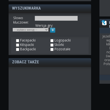
WYSZUKIWARKA
Slowo
kluczowe:
Wersja gry:
Jeże
Facepacki
Logopacki
wp
kl
Kitspacki
Skórki
Backpacki
Pozostałe
n
św
ora
ZOBACZ TAKŻE
Pol