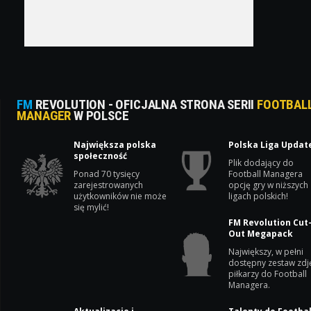
FM
REVOLUTION - OFICJALNA STRONA SERII
FOOTBAL
MANAGER
W POLSCE
Największa polska
Polska Liga Updat
społeczność
Plik dodający do
Ponad 70 tysięcy
Football Managera
zarejestrowanych
opcję gry w niższych
użytkowników nie może
ligach polskich!
się mylić!
FM Revolution Cut
Out Megapack
Największy, w pełni
dostępny zestaw zdj
piłkarzy do Football
Managera.