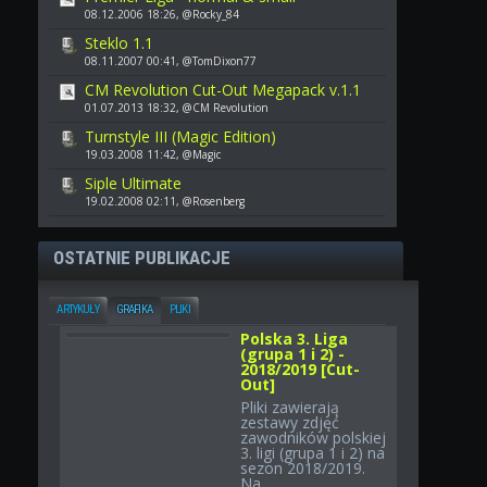
08.12.2006 18:26, @Rocky_84
Steklo 1.1
08.11.2007 00:41, @TomDixon77
CM Revolution Cut-Out Megapack v.1.1
01.07.2013 18:32, @CM Revolution
Turnstyle III (Magic Edition)
19.03.2008 11:42, @Magic
Siple Ultimate
19.02.2008 02:11, @Rosenberg
OSTATNIE PUBLIKACJE
ARTYKUŁY
GRAFIKA
PLIKI
Polska 3. Liga
(grupa 1 i 2) -
2018/2019 [Cut-
Out]
Pliki zawierają
zestawy zdjęć
zawodników polskiej
3. ligi (grupa 1 i 2) na
sezon 2018/2019.
Na...