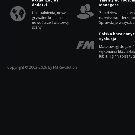
Aktualizacje i
Talenty do Footbal
dodatki
Managera
Uaktualnienia, nowe
Znajdziesz u nas setk
grywalne kraje i inne
nazwisk wonderkidó
nowości ze światowej
Sprawdź je wszystkie
sceny.
Polska baza danyc
dyskusja
Masz uwagi do jakoś
wykonania Ekstrakla
lub 1. ligi? Napisz tuta
Copyright © 2002-2026 by FM Revolution