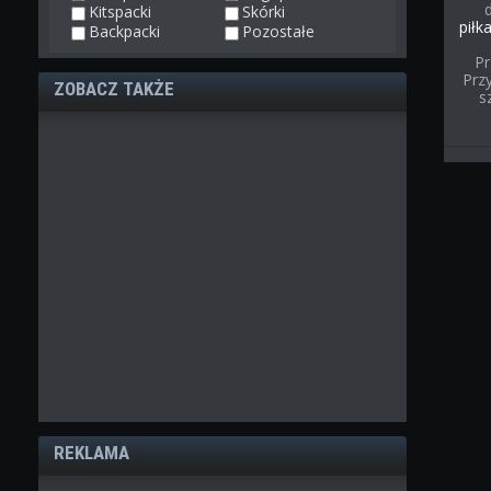
Kitspacki
Skórki
piłk
Backpacki
Pozostałe
Pr
Przy
ZOBACZ TAKŻE
s
REKLAMA