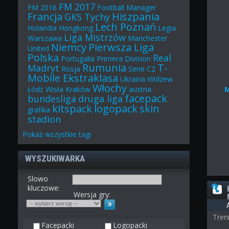
FM 2017
FM 2016
Football Manager
Francja
Hiszpania
GKS Tychy
Lech Poznań
Holandia
Hongkong
Legia
Liga Mistrzów
Warszawa
Manchester
Niemcy
Pierwsza Liga
United
Polska
Real
Portugalia
Primera Division
Rumunia
T-
Madryt
Rosja
Serie C2
Mobile Ekstraklasa
Ukraina
Widzew
Włochy
Łódź
Wisła Kraków
austria
facepack
bundesliga
druga liga
kitspack
logopack
skin
grafika
stadion
Pokaż
wszystkie
tagi
WYSZUKIWARKA
Slowo
kluczowe:
Wersja gry:
Tren
Facepacki
Logopacki