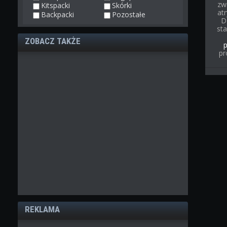
zw
Kitspacki
Skórki
at
Backpacki
Pozostałe
D
st
ZOBACZ TAKŻE
pr
REKLAMA