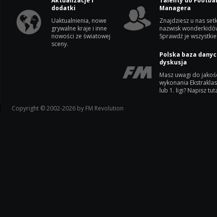
Aktualizacje i
Talenty do Footbal
dodatki
Managera
Uaktualnienia, nowe
Znajdziesz u nas setk
grywalne kraje i inne
nazwisk wonderkidó
nowości ze światowej
Sprawdź je wszystkie
sceny.
Polska baza danyc
dyskusja
Masz uwagi do jakoś
wykonania Ekstrakla
lub 1. ligi? Napisz tuta
Copyright © 2002-2026 by FM Revolution