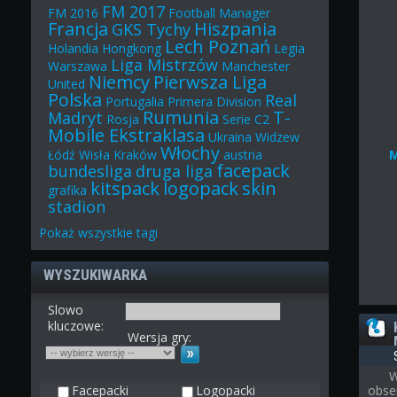
FM 2017
FM 2016
Football Manager
Francja
Hiszpania
GKS Tychy
Lech Poznań
Holandia
Hongkong
Legia
Liga Mistrzów
Warszawa
Manchester
Niemcy
Pierwsza Liga
United
Polska
Real
Portugalia
Primera Division
Rumunia
T-
Madryt
Rosja
Serie C2
Mobile Ekstraklasa
Ukraina
Widzew
Włochy
Łódź
Wisła Kraków
austria
facepack
bundesliga
druga liga
kitspack
logopack
skin
grafika
stadion
Pokaż
wszystkie
tagi
WYSZUKIWARKA
Slowo
kluczowe:
Wersja gry:
W
Facepacki
Logopacki
obse