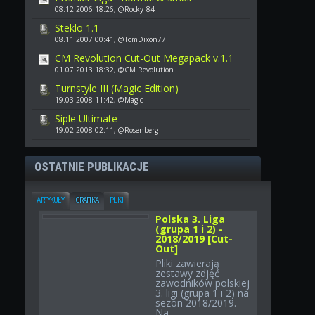
08.12.2006 18:26, @Rocky_84
Steklo 1.1
08.11.2007 00:41, @TomDixon77
CM Revolution Cut-Out Megapack v.1.1
01.07.2013 18:32, @CM Revolution
Turnstyle III (Magic Edition)
19.03.2008 11:42, @Magic
Siple Ultimate
19.02.2008 02:11, @Rosenberg
OSTATNIE PUBLIKACJE
ARTYKUŁY
GRAFIKA
PLIKI
Polska 3. Liga
(grupa 1 i 2) -
2018/2019 [Cut-
Out]
Pliki zawierają
zestawy zdjęć
zawodników polskiej
3. ligi (grupa 1 i 2) na
sezon 2018/2019.
Na...