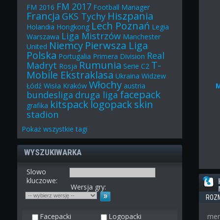
FM 2017
FM 2016
Football Manager
Francja
Hiszpania
GKS Tychy
Lech Poznań
Holandia
Hongkong
Legia
Liga Mistrzów
Warszawa
Manchester
Niemcy
Pierwsza Liga
United
Polska
Real
Portugalia
Primera Division
Rumunia
T-
Madryt
Rosja
Serie C2
Mobile Ekstraklasa
Ukraina
Widzew
Włochy
Łódź
Wisła Kraków
austria
facepack
bundesliga
druga liga
kitspack
logopack
skin
grafika
stadion
Pokaż
wszystkie
tagi
WYSZUKIWARKA
Slowo
kluczowe:
Wersja gry:
ROZ
Facepacki
Logopacki
men