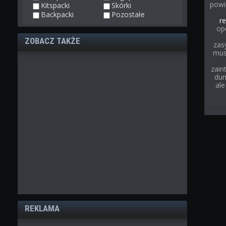
powi
Kitspacki
Skórki
Backpacki
Pozostałe
re
op
ZOBACZ TAKŻE
zas
musi
zain
dum
ale
REKLAMA