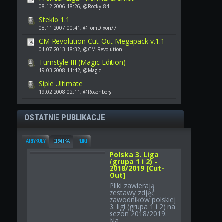
08.12.2006 18:26, @Rocky_84
Steklo 1.1
08.11.2007 00:41, @TomDixon77
CM Revolution Cut-Out Megapack v.1.1
01.07.2013 18:32, @CM Revolution
Turnstyle III (Magic Edition)
19.03.2008 11:42, @Magic
Siple Ultimate
19.02.2008 02:11, @Rosenberg
OSTATNIE PUBLIKACJE
ARTYKUŁY
GRAFIKA
PLIKI
Polska 3. Liga
(grupa 1 i 2) -
2018/2019 [Cut-
Out]
Pliki zawierają
zestawy zdjęć
zawodników polskiej
3. ligi (grupa 1 i 2) na
sezon 2018/2019.
Na...