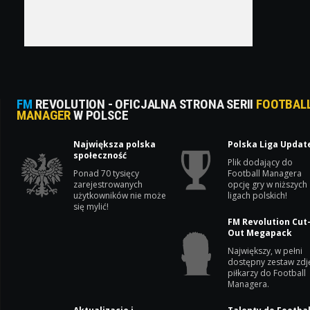
FM
REVOLUTION - OFICJALNA STRONA SERII
FOOTBAL
MANAGER
W POLSCE
Największa polska
Polska Liga Updat
społeczność
Plik dodający do
Ponad 70 tysięcy
Football Managera
zarejestrowanych
opcję gry w niższych
użytkowników nie może
ligach polskich!
się mylić!
FM Revolution Cut
Out Megapack
Największy, w pełni
dostępny zestaw zdj
piłkarzy do Football
Managera.