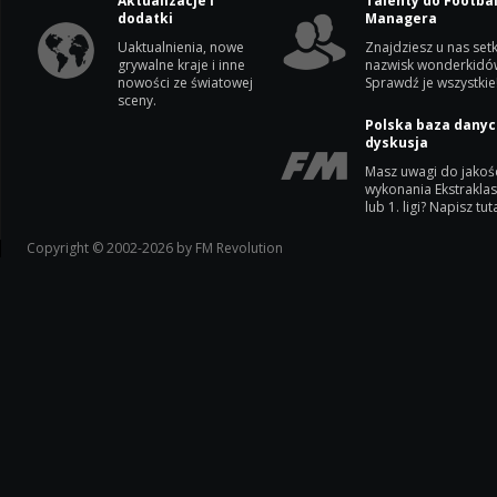
Aktualizacje i
Talenty do Footbal
dodatki
Managera
Uaktualnienia, nowe
Znajdziesz u nas setk
grywalne kraje i inne
nazwisk wonderkidó
nowości ze światowej
Sprawdź je wszystkie
sceny.
Polska baza danyc
dyskusja
Masz uwagi do jakoś
wykonania Ekstrakla
lub 1. ligi? Napisz tuta
Copyright © 2002-2026 by FM Revolution