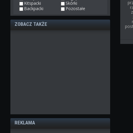
pr
Kitspacki
Skórki
r
Backpacki
Pozostałe
ZOBACZ TAKŻE
post
REKLAMA