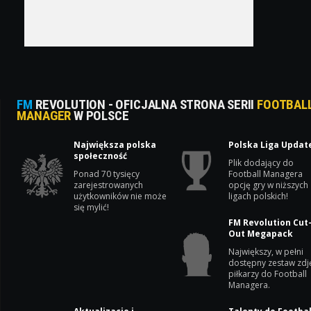
FM
REVOLUTION - OFICJALNA STRONA SERII
FOOTBAL
MANAGER
W POLSCE
Największa polska
Polska Liga Updat
społeczność
Plik dodający do
Ponad 70 tysięcy
Football Managera
zarejestrowanych
opcję gry w niższych
użytkowników nie może
ligach polskich!
się mylić!
FM Revolution Cut
Out Megapack
Największy, w pełni
dostępny zestaw zdj
piłkarzy do Football
Managera.