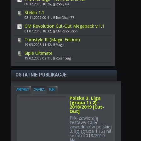
08.12.2006 18:26, @Rocky_84
Steklo 1.1
08.11.2007 00:41, @TomDixon77
CM Revolution Cut-Out Megapack v.1.1
01.07.2013 18:32, @CM Revolution
Turnstyle III (Magic Edition)
19.03.2008 11:42, @Magic
Siple Ultimate
19.02.2008 02:11, @Rosenberg
OSTATNIE PUBLIKACJE
ARTYKUŁY
GRAFIKA
PLIKI
Polska 3. Liga
(grupa 1 i 2) -
2018/2019 [Cut-
Out]
Pliki zawierają
zestawy zdjęć
zawodników polskiej
3. ligi (grupa 1 i 2) na
sezon 2018/2019.
Na...