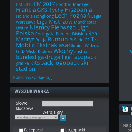
FM 2017
FM 2016
Football Manager
Francja
Hiszpania
GKS Tychy
Lech Poznań
Holandia
Hongkong
Legia
Liga Mistrzów
Warszawa
Manchester
Niemcy
Pierwsza Liga
United
Polska
Real
Portugalia
Primera Division
Rumunia
T-
Madryt
Rosja
Serie C2
Mobile Ekstraklasa
Ukraina
Widzew
Włochy
Łódź
Wisła Kraków
austria
facepack
bundesliga
druga liga
kitspack
logopack
skin
grafika
stadion
Pokaż
wszystkie
tagi
WYSZUKIWARKA
Slowo
kluczowe:
Wersja gry:
Na p
Facepacki
Logopacki
so