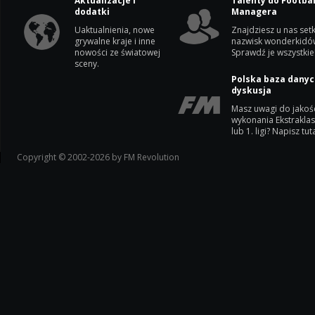
Aktualizacje i
Talenty do Footbal
dodatki
Managera
Uaktualnienia, nowe
Znajdziesz u nas setk
grywalne kraje i inne
nazwisk wonderkidó
nowości ze światowej
Sprawdź je wszystkie
sceny.
Polska baza danyc
dyskusja
Masz uwagi do jakoś
wykonania Ekstrakla
lub 1. ligi? Napisz tuta
Copyright © 2002-2026 by FM Revolution