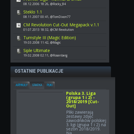
08.12.2006 18:26, @Rocky_84
Steklo 1.1
08.11.2007 00:41, @TomDixon77
CM Revolution Cut-Out Megapack v.1.1
01.07.2013 18:32, @CM Revolution
Turnstyle III (Magic Edition)
19.03.2008 11:42, @Magic
Siple Ultimate
19.02.2008 02:11, @Rosenberg
OSTATNIE PUBLIKACJE
ARTYKUŁY
GRAFIKA
PLIKI
Polska 3. Liga
(grupa 1 i 2) -
2018/2019 [Cut-
Out]
Pliki zawierają
zestawy zdjęć
zawodników polskiej
3. ligi (grupa 1 i 2) na
sezon 2018/2019.
Na...