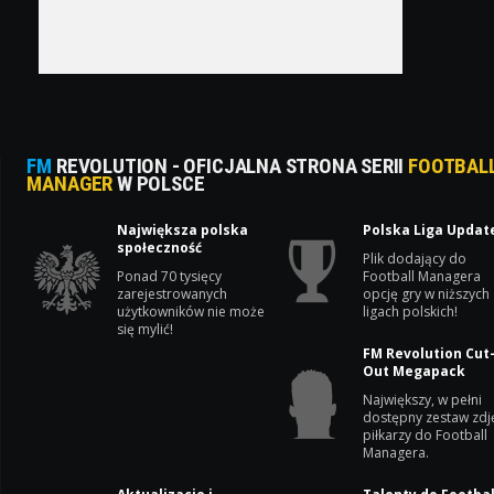
FM
REVOLUTION - OFICJALNA STRONA SERII
FOOTBAL
MANAGER
W POLSCE
Największa polska
Polska Liga Updat
społeczność
Plik dodający do
Ponad 70 tysięcy
Football Managera
zarejestrowanych
opcję gry w niższych
użytkowników nie może
ligach polskich!
się mylić!
FM Revolution Cut
Out Megapack
Największy, w pełni
dostępny zestaw zdj
piłkarzy do Football
Managera.