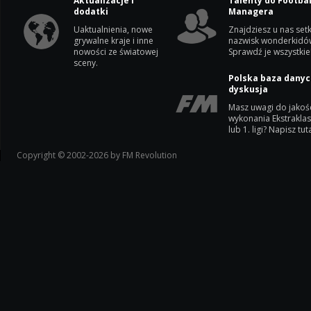
Aktualizacje i
Talenty do Footbal
dodatki
Managera
Uaktualnienia, nowe
Znajdziesz u nas setk
grywalne kraje i inne
nazwisk wonderkidó
nowości ze światowej
Sprawdź je wszystkie
sceny.
Polska baza danyc
dyskusja
Masz uwagi do jakoś
wykonania Ekstrakla
lub 1. ligi? Napisz tuta
Copyright © 2002-2026 by FM Revolution