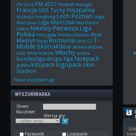
FM 2017
FM 2016
Football Manager
Francja
Hiszpania
GKS Tychy
Lech Poznań
Holandia
Hongkong
Legia
Liga Mistrzów
Warszawa
Manchester
Niemcy
Pierwsza Liga
United
Polska
Real
Portugalia
Primera Division
Rumunia
T-
Madryt
Rosja
Serie C2
Mobile Ekstraklasa
Ukraina
Widzew
Włochy
Łódź
Wisła Kraków
austria
facepack
bundesliga
druga liga
kitspack
logopack
skin
grafika
stadion
Pokaż
wszystkie
tagi
WYSZUKIWARKA
Slowo
kluczowe:
Wersja gry:
Dob
Facepacki
Logopacki
tre