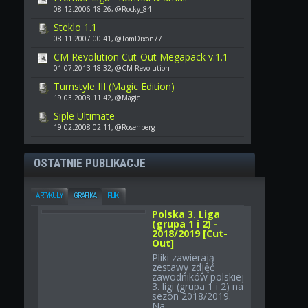
08.12.2006 18:26, @Rocky_84
Steklo 1.1
08.11.2007 00:41, @TomDixon77
CM Revolution Cut-Out Megapack v.1.1
01.07.2013 18:32, @CM Revolution
Turnstyle III (Magic Edition)
19.03.2008 11:42, @Magic
Siple Ultimate
19.02.2008 02:11, @Rosenberg
OSTATNIE PUBLIKACJE
ARTYKUŁY
GRAFIKA
PLIKI
Polska 3. Liga
(grupa 1 i 2) -
2018/2019 [Cut-
Out]
Pliki zawierają
zestawy zdjęć
zawodników polskiej
3. ligi (grupa 1 i 2) na
sezon 2018/2019.
Na...