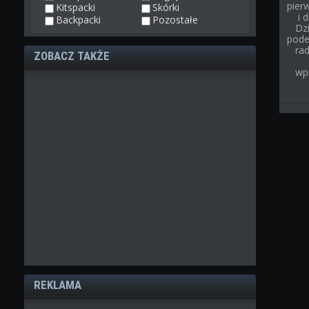
pier
Kitspacki
Skórki
i 
Backpacki
Pozostałe
Dz
pode
rad
ZOBACZ TAKŻE
wp
REKLAMA