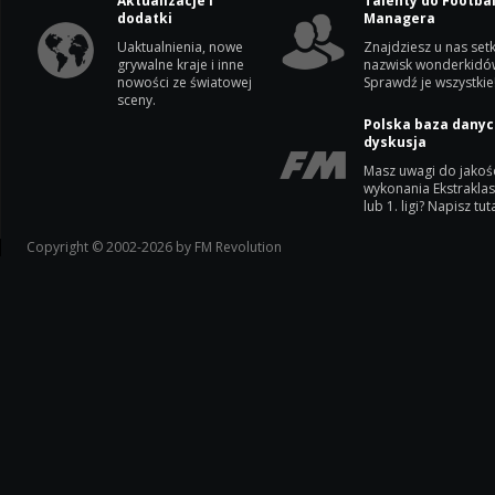
Aktualizacje i
Talenty do Footbal
dodatki
Managera
Uaktualnienia, nowe
Znajdziesz u nas setk
grywalne kraje i inne
nazwisk wonderkidó
nowości ze światowej
Sprawdź je wszystkie
sceny.
Polska baza danyc
dyskusja
Masz uwagi do jakoś
wykonania Ekstrakla
lub 1. ligi? Napisz tuta
Copyright © 2002-2026 by FM Revolution