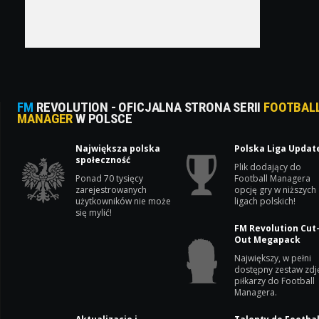
FM
REVOLUTION - OFICJALNA STRONA SERII
FOOTBAL
MANAGER
W POLSCE
Największa polska
Polska Liga Updat
społeczność
Plik dodający do
Ponad 70 tysięcy
Football Managera
zarejestrowanych
opcję gry w niższych
użytkowników nie może
ligach polskich!
się mylić!
FM Revolution Cut
Out Megapack
Największy, w pełni
dostępny zestaw zdj
piłkarzy do Football
Managera.