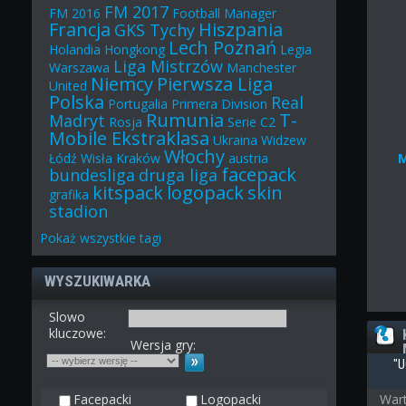
FM 2017
FM 2016
Football Manager
Francja
Hiszpania
GKS Tychy
Lech Poznań
Holandia
Hongkong
Legia
Liga Mistrzów
Warszawa
Manchester
Niemcy
Pierwsza Liga
United
Polska
Real
Portugalia
Primera Division
Rumunia
T-
Madryt
Rosja
Serie C2
Mobile Ekstraklasa
Ukraina
Widzew
Włochy
Łódź
Wisła Kraków
austria
facepack
bundesliga
druga liga
kitspack
logopack
skin
grafika
stadion
Pokaż
wszystkie
tagi
WYSZUKIWARKA
Slowo
kluczowe:
Wersja gry:
"U
Facepacki
Logopacki
Wart