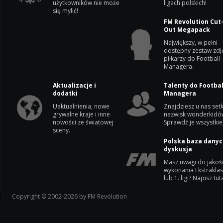
użytkowników nie może
ligach polskich!
się mylić!
FM Revolution Cut
Out Megapack
Największy, w pełni
dostępny zestaw zdj
piłkarzy do Football
Managera.
Aktualizacje i
Talenty do Footbal
dodatki
Managera
Uaktualnienia, nowe
Znajdziesz u nas setk
grywalne kraje i inne
nazwisk wonderkidó
nowości ze światowej
Sprawdź je wszystkie
sceny.
Polska baza danyc
dyskusja
Masz uwagi do jakoś
wykonania Ekstrakla
lub 1. ligi? Napisz tuta
Copyright © 2002-2026 by FM Revolution