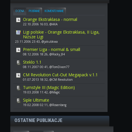
OCENA
POBRANE
KOMENTOWANE
Orange Ekstraklasa - normal
22.10.2006 16:03, @AXA
Ligi polskie - Orange Ekstraklasa, II Liga,
Niższe Ligi
23.11.2006 23:43, @jakubkwa
Premier Liga - normal & small
08.12.2006 18:26, @Rocky_84
Steklo 1.1
08.11.2007 00:41, @TomDixon77
CM Revolution Cut-Out Megapack v.1.1
01.07.2013 18:32, @CM Revolution
Turnstyle III (Magic Edition)
19.03.2008 11:42, @Magic
Siple Ultimate
19.02.2008 02:11, @Rosenberg
OSTATNIE PUBLIKACJE