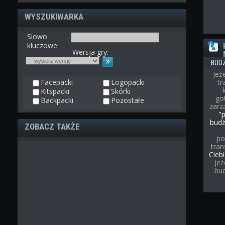
WYSZUKIWARKA
Slowo
kluczowe:
Wersja gry:
BUD
Jeż
Facepacki
Logopacki
t
Kitspacki
Skórki
go
Backpacki
Pozostałe
zarz
"
bud
ZOBACZ TAKŻE
po
tran
Cieb
jeż
bu