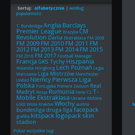
Sortuj:
alfabetycznie
|
według
popularności
Anglia
Barclays
1. Bundesliga
Premier League
CM
Brazylia
Revolution
Dania
Ekstraklasa
FM 2008
FM 2009
FM 2010
FM 2011
FM
2012
FM 2013
FM 2014
FM 2015
FM 2017
FM 2016
Football Manager
Francja
Hiszpania
GKS Tychy
Lech Poznań
Holandia
Hongkong
Legia
Liga Mistrzów
Warszawa
Manchester
Niemcy
Pierwsza Liga
United
Polska
Real
Portugalia
Primera Division
Rumunia
T-
Madryt
Rosja
Serie C2
Mobile Ekstraklasa
Ukraina
Widzew
Włochy
Łódź
Wisła Kraków
austria
facepack
bundesliga
druga liga
kitspack
logopack
skin
grafika
stadion
Pokaż
wszystkie
tagi