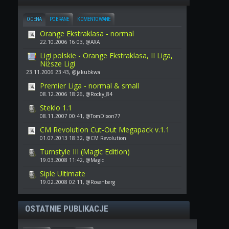
OCENA
POBRANE
KOMENTOWANE
Orange Ekstraklasa - normal
22.10.2006 16:03, @AXA
Ligi polskie - Orange Ekstraklasa, II Liga,
Niższe Ligi
23.11.2006 23:43, @jakubkwa
Premier Liga - normal & small
08.12.2006 18:26, @Rocky_84
Steklo 1.1
08.11.2007 00:41, @TomDixon77
CM Revolution Cut-Out Megapack v.1.1
01.07.2013 18:32, @CM Revolution
Turnstyle III (Magic Edition)
19.03.2008 11:42, @Magic
Siple Ultimate
19.02.2008 02:11, @Rosenberg
OSTATNIE PUBLIKACJE