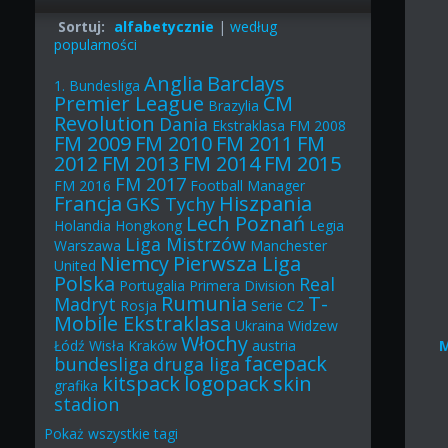
Sortuj:
alfabetycznie
|
według
popularności
Anglia
Barclays
1. Bundesliga
Premier League
CM
Brazylia
Revolution
Dania
Ekstraklasa
FM 2008
FM 2009
FM 2010
FM 2011
FM
2012
FM 2013
FM 2014
FM 2015
FM 2017
FM 2016
Football Manager
Francja
Hiszpania
GKS Tychy
Lech Poznań
Holandia
Hongkong
Legia
Liga Mistrzów
Warszawa
Manchester
Niemcy
Pierwsza Liga
United
Polska
Real
Portugalia
Primera Division
Rumunia
T-
Madryt
Rosja
Serie C2
Mobile Ekstraklasa
Ukraina
Widzew
Włochy
Łódź
Wisła Kraków
austria
facepack
bundesliga
druga liga
kitspack
logopack
skin
grafika
stadion
Pokaż
wszystkie
tagi