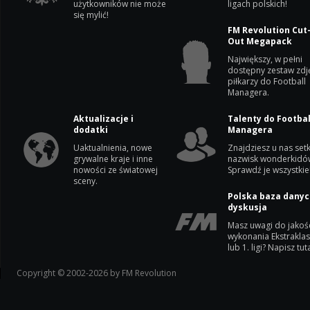
użytkowników nie może
ligach polskich!
się mylić!
FM Revolution Cut
Out Megapack
Największy, w pełni
dostępny zestaw zdj
piłkarzy do Football
Managera.
Aktualizacje i
Talenty do Footbal
dodatki
Managera
Uaktualnienia, nowe
Znajdziesz u nas setk
grywalne kraje i inne
nazwisk wonderkidó
nowości ze światowej
Sprawdź je wszystkie
sceny.
Polska baza danyc
dyskusja
Masz uwagi do jakoś
wykonania Ekstrakla
lub 1. ligi? Napisz tuta
Copyright © 2002-2026 by FM Revolution