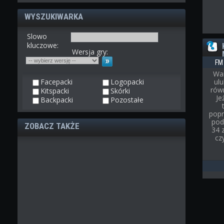
WYSZUKIWARKA
Slowo
kluczowe:
Wersja gry:
FM
War
Facepacki
Logopacki
ul
rów
Kitspacki
Skórki
Je
Backpacki
Pozostałe
popr
pod
ZOBACZ TAKŻE
34 
cz