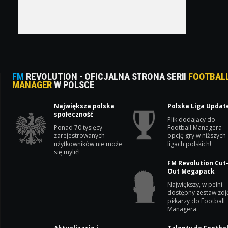
FM
REVOLUTION - OFICJALNA STRONA SERII
FOOTBAL
MANAGER
W POLSCE
Największa polska
Polska Liga Updat
społeczność
Plik dodający do
Ponad 70 tysięcy
Football Managera
zarejestrowanych
opcję gry w niższych
użytkowników nie może
ligach polskich!
się mylić!
FM Revolution Cut
Out Megapack
Największy, w pełni
dostępny zestaw zdj
piłkarzy do Football
Managera.