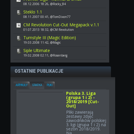
08.12.2006 18:26, @Rocky_84
Steklo 1.1
08.11.2007 00:41, @TomDixon77
CM Revolution Cut-Out Megapack v.1.1
01.07.2013 18:32, @CM Revolution
Turnstyle III (Magic Edition)
19.03.2008 11:42, @Magic
Siple Ultimate
19.02.2008 02:11, @Rosenberg
OSTATNIE PUBLIKACJE
ARTYKUŁY
GRAFIKA
PLIKI
Polska 3. Liga
(grupa 1 i 2) -
2018/2019 [Cut-
Out]
Pliki zawierają
zestawy zdjęć
zawodników polskiej
3. ligi (grupa 1 i 2) na
sezon 2018/2019.
Na...