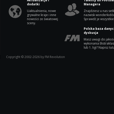
Aktualizacje i
Talenty do Footbal
dodatki
Managera
Uaktualnienia, nowe
Znajdziesz u nas setk
grywalne kraje i inne
nazwisk wonderkidó
nowości ze światowej
Sprawdź je wszystkie
sceny.
Polska baza danyc
dyskusja
Masz uwagi do jakoś
wykonania Ekstrakla
lub 1. ligi? Napisz tuta
Copyright © 2002-2026 by FM Revolution