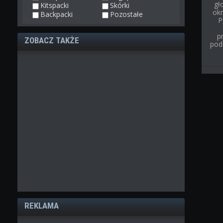
gł
Kitspacki
Skórki
ok
Backpacki
Pozostałe
P
p
ZOBACZ TAKŻE
pod
REKLAMA