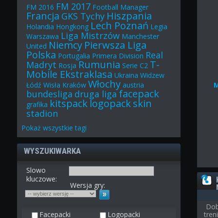
FM 2017
FM 2016
Football Manager
Francja
Hiszpania
GKS Tychy
Lech Poznań
Holandia
Hongkong
Legia
Liga Mistrzów
Warszawa
Manchester
Niemcy
Pierwsza Liga
United
Polska
Real
Portugalia
Primera Division
Rumunia
T-
Madryt
Rosja
Serie C2
Mobile Ekstraklasa
Ukraina
Widzew
Włochy
Łódź
Wisła Kraków
austria
facepack
bundesliga
druga liga
kitspack
logopack
skin
grafika
stadion
Pokaż
wszystkie
tagi
WYSZUKIWARKA
Slowo
kluczowe:
Wersja gry:
Dob
Facepacki
Logopacki
tre